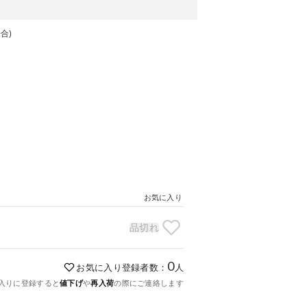
合)
お気に入り
品切れ
0
お気に入り登録者数：
人
入りに登録すると
値下げ
や
再入荷
の際にご連絡します