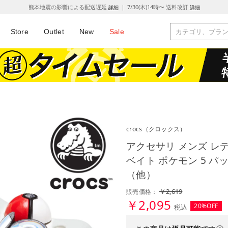
熊本地震の影響による配送遅延
｜ 7/30(木)14時〜 送料改訂
詳細
詳細
Store
Outlet
New
Sale
crocs
（クロックス）
アクセサリ メンズ レ
ベイト ポケモン 5 パック 
（他）
￥2,619
販売価格：
￥2,095
20%OFF
税込