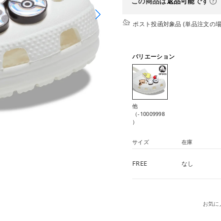
この商品は
返品可能
です
ポスト投函対象品 (単品注文の場
バリエーション
他
（-10009998
）
サイズ
在庫
FREE
なし
お気に