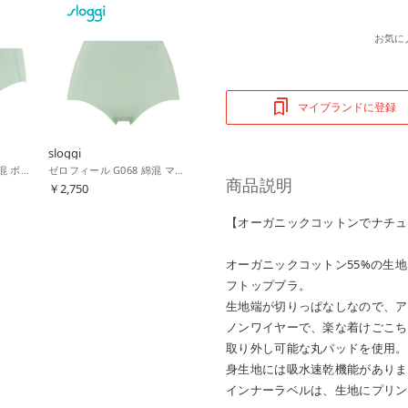
お気に
マイブランドに登録
sloggi
ゼロフィール G068 綿混 ボーイズレングスショーツ【返品不可商品】 （ファンダントグリーン）
ゼロフィール G068 綿混 マキシショーツ LL【返品不可商品】 （ファンダントグリーン）
商品説明
￥2,750
【オーガニックコットンでナチュ
オーガニックコットン55%の生
フトップブラ。
生地端が切りっぱなしなので、ア
ノンワイヤーで、楽な着けごこち
取り外し可能な丸パッドを使用。
身生地には吸水速乾機能がありま
インナーラベルは、生地にプリン