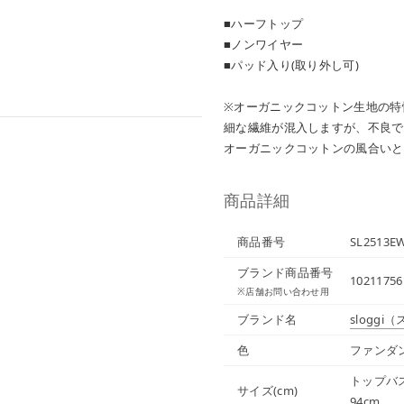
■ハーフトップ
■ノンワイヤー
■パッド入り(取り外し可)
※オーガニックコットン生地の特
細な繊維が混入しますが、不良で
オーガニックコットンの風合いと
商品詳細
商品番号
SL2513E
ブランド商品番号
10211756
※店舗お問い合わせ用
ブランド名
sloggi
（
色
ファンダン
トップバストサ
サイズ(cm)
94cm