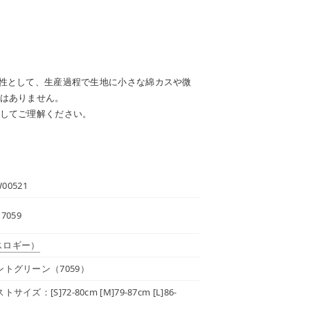
性として、生産過程で生地に小さな綿カスや微
はありません。
してご理解ください。
W00521
 7059
スロギー）
トグリーン（7059）
イズ：[S]72-80cm [M]79-87cm [L]86-