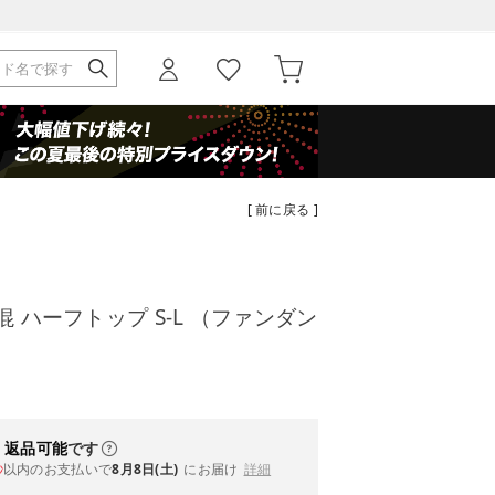
[ 前に戻る ]
混 ハーフトップ S-L （ファンダン
・返品可能
です
以内
のお支払いで
8月8日(土)
にお届け
詳細
秒