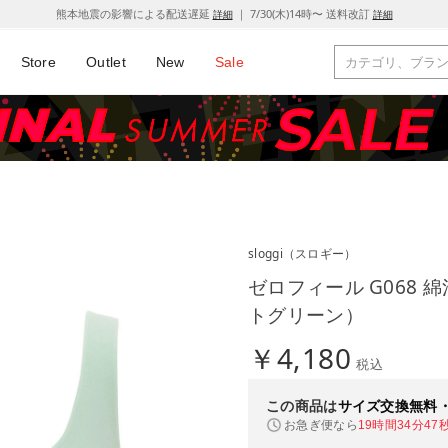
熊本地震の影響による配送遅延
｜ 7/30(木)14時〜 送料改訂
詳細
詳細
Store
Outlet
New
Sale
sloggi
（スロギー）
ゼロフィール G068 綿
トグリーン）
￥4,180
税込
この商品は
サイズ交換無料
お急ぎ便なら
19時間34分46