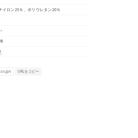
ナイロン25％、ポリウレタン20％
い
秋冬
ス
URLをコピー