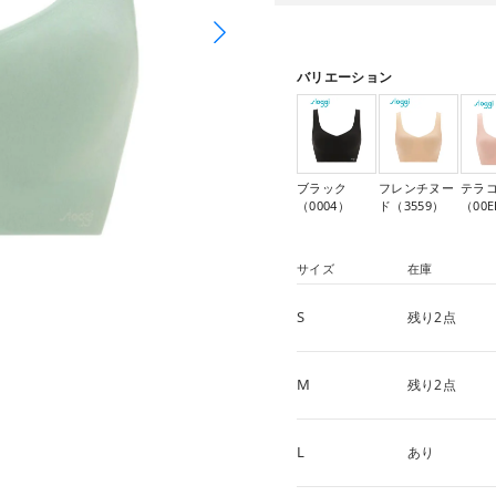
バリエーション
ブラック
フレンチヌー
テラ
（0004）
ド（3559）
（00
サイズ
在庫
S
残り2点
M
残り2点
L
あり