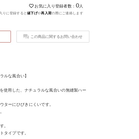
0
お気に入り登録者数：
人
入りに登録すると
値下げ
や
再入荷
の際にご連絡します
この商品に関するお問い合わせ
ラルな風合い】
地を使用した、ナチュラルな風合いの無縫製ハー
ウターにひびきにくいです。
。
す。
トタイプです。