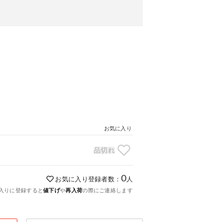
お気に入り
品切れ
0
お気に入り登録者数：
人
入りに登録すると
値下げ
や
再入荷
の際にご連絡します