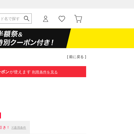
[ 前に戻る ]
ーポン
が使えます
利用条件を見る
引き！
※適用条件