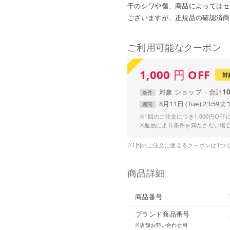
干のシワや傷、商品によってはセ
ございますが、正規品の確認済商
ご利用可能なクーポン
1,000
円
OFF
対
対象
ショップ
合計
1
条件
8月11日 (Tue) 23:59ま
期間
※1回のご注文につき1,000円OF
※返品により条件を満たさない場
※1回のご注文に使えるクーポンは1つ
商品詳細
商品番号
ブランド商品番号
※店舗お問い合わせ用