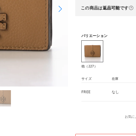
この商品は
返品可能
です
バリエーション
他（227）
サイズ
在庫
FREE
なし
お気に