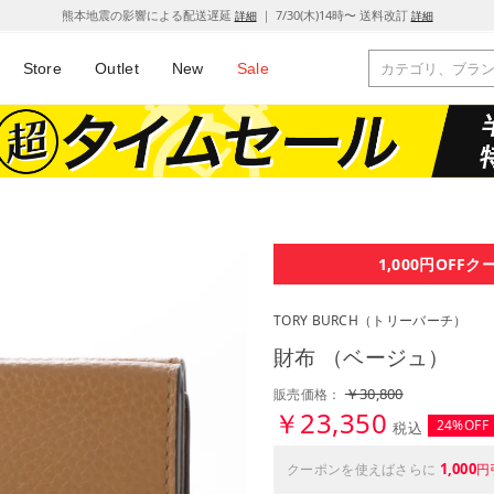
熊本地震の影響による配送遅延
｜ 7/30(木)14時〜 送料改訂
詳細
詳細
Store
Outlet
New
Sale
1,000円OFF
ク
TORY BURCH
（トリーバーチ）
財布 （ベージュ）
￥30,800
販売価格：
￥23,350
24%OFF
税込
1,000
クーポンを使えばさらに
円