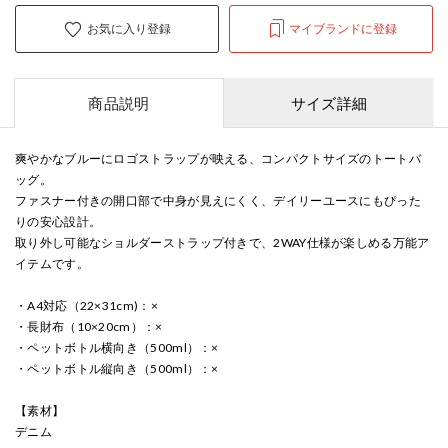
お気に入り登録
マイブランドに登録
商品説明
サイズ詳細
爽やかなブルーにロゴストラップが映える、コンパクトサイズのトートバ
ッグ。
ファスナー付きの開口部で中身が見えにくく、デイリーユースにもぴった
りの安心設計。
取り外し可能なショルダーストラップ付きで、2WAY仕様が楽しめる万能ア
イテムです。
・A4対応（22×31cm)：×
・長財布（10×20cm）：×
・ペットボトル横向き（500ml）：×
・ペットボトル縦向き（500ml）：×
【素材】
デニム