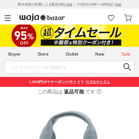
熊本地震の影響による配送遅延
｜ 7/30(木)14時〜 送料改訂
詳細
詳細
Buyer
Store
Outlet
New
Sale
1,000円OFF
クーポン
が使えます
利用条件を見る
この商品は
返品可能
です