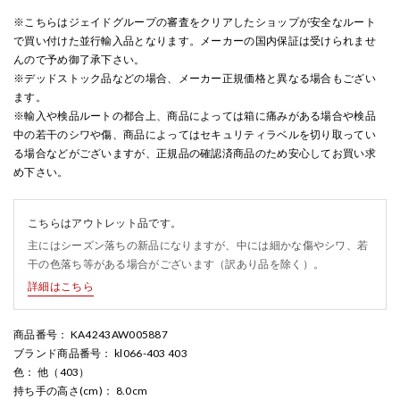
※こちらはジェイドグループの審査をクリアしたショップが安全なルート
で買い付けた並行輸入品となります。メーカーの国内保証は受けられませ
んので予め御了承下さい。
※デッドストック品などの場合、メーカー正規価格と異なる場合もござい
ます。
※輸入や検品ルートの都合上、商品によっては箱に痛みがある場合や検品
中の若干のシワや傷、商品によってはセキュリティラベルを切り取ってい
る場合などがございますが、正規品の確認済商品のため安心してお買い求
め下さい。
こちらはアウトレット品です。
主にはシーズン落ちの新品になりますが、中には細かな傷やシワ、若
干の色落ち等がある場合がございます（訳あり品を除く）。
詳細はこちら
商品番号
： KA4243AW005887
ブランド商品番号
： kl066-403 403
色
： 他（403）
持ち手の高さ(cm)
： 8.0cm