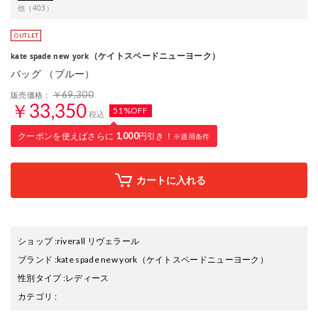
他（403）
（ケイトスペードニューヨーク）
kate spade new york
バッグ （ブルー）
￥69,300
販売価格：
￥33,350
51%OFF
税込
クーポンを使えばさらに
1,000
円引き！
※適用条件
カートに入れる
ショップ
:
riverall リヴェラール
ブランド
:
kate spade new york
（ケイトスペードニューヨーク）
性別タイプ
:
レディース
カテゴリ
: