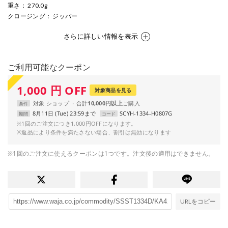
重さ
： 270.0g
クロージング
： ジッパー
さらに詳しい情報を表示
ご利用可能なクーポン
1,000
円
OFF
対象商品を見る
対象
ショップ
合計
10,000円以上
条件
8月11日 (Tue) 23:59まで
SCYH-1334-H0807G
期間
コード
※1回のご注文につき1,000円OFFになります。
※返品により条件を満たさない場合、割引は無効になります
※1回のご注文に使えるクーポンは1つです。注文後の適用はできません。
URLをコピー