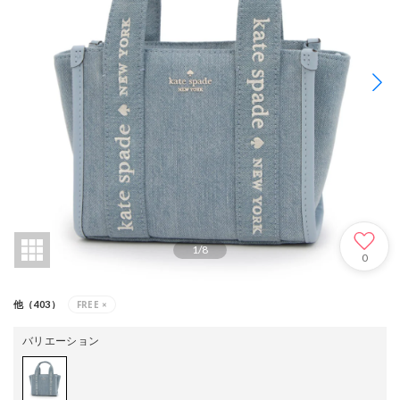
1
/
8
0
FREE
×
他（403）
バリエーション