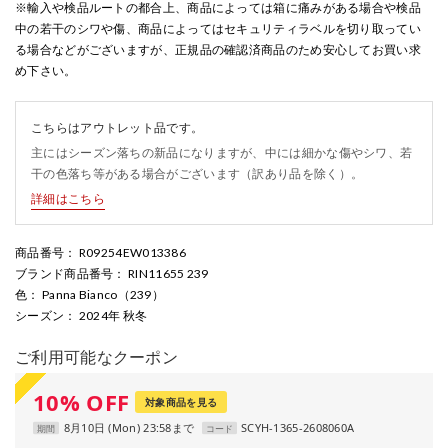
※輸入や検品ルートの都合上、商品によっては箱に痛みがある場合や検品
中の若干のシワや傷、商品によってはセキュリティラベルを切り取ってい
る場合などがございますが、正規品の確認済商品のため安心してお買い求
め下さい。
こちらはアウトレット品です。
主にはシーズン落ちの新品になりますが、中には細かな傷やシワ、若
干の色落ち等がある場合がございます（訳あり品を除く）。
詳細はこちら
商品番号
： R09254EW013386
ブランド商品番号
： RIN11655 239
色
： Panna Bianco（239）
シーズン
： 2024年 秋冬
ご利用可能なクーポン
10
%
OFF
対象商品を見る
8月10日 (Mon) 23:58まで
SCYH-1365-2608060A
期間
コード