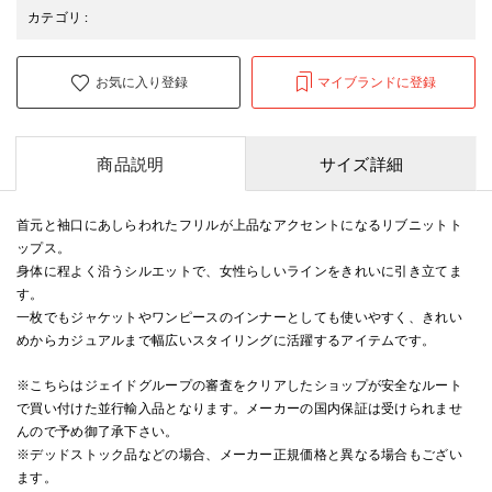
カテゴリ
:
お気に入り登録
マイブランドに登録
商品説明
サイズ詳細
首元と袖口にあしらわれたフリルが上品なアクセントになるリブニットト
ップス。
身体に程よく沿うシルエットで、女性らしいラインをきれいに引き立てま
す。
一枚でもジャケットやワンピースのインナーとしても使いやすく、きれい
めからカジュアルまで幅広いスタイリングに活躍するアイテムです。
※こちらはジェイドグループの審査をクリアしたショップが安全なルート
で買い付けた並行輸入品となります。メーカーの国内保証は受けられませ
んので予め御了承下さい。
※デッドストック品などの場合、メーカー正規価格と異なる場合もござい
ます。