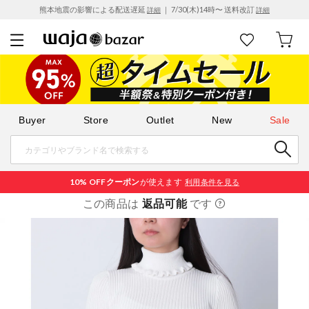
熊本地震の影響による配送遅延
｜ 7/30(木)14時〜 送料改訂
詳細
詳細
Buyer
Store
Outlet
New
Sale
10% OFF
クーポン
が使えます
利用条件を見る
この商品は
返品可能
です