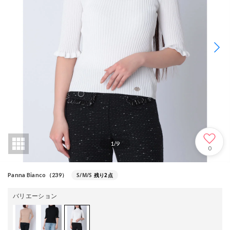
1
/
9
0
S/M/S
残り2点
Panna Bianco（239）
バリエーション