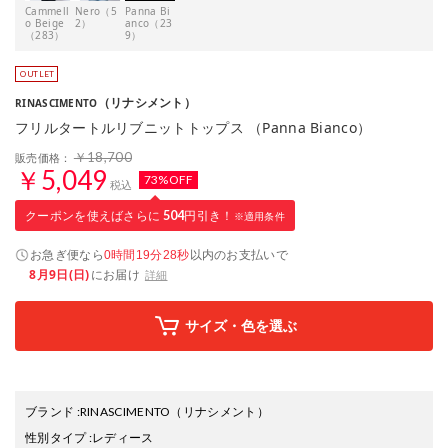
Cammell
Nero（5
Panna Bi
o Beige
2）
anco（23
（283）
9）
（リナシメント）
RINASCIMENTO
フリルタートルリブニットトップス （Panna Bianco）
￥18,700
販売価格：
￥5,049
73%OFF
税込
クーポンを使えばさらに
504
円引き！
※適用条件
お急ぎ便なら
以内
のお支払いで
0時間19分27秒
8月9日(日)
にお届け
詳細
サイズ・色を選ぶ
ブランド
:
RINASCIMENTO
（リナシメント）
性別タイプ
:
レディース