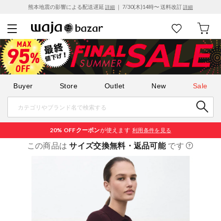
熊本地震の影響による配送遅延
｜ 7/30(木)14時〜 送料改訂
詳細
詳細
Buyer
Store
Outlet
New
Sale
20% OFF
クーポン
が使えます
利用条件を見る
この商品は
サイズ交換無料・返品可能
です