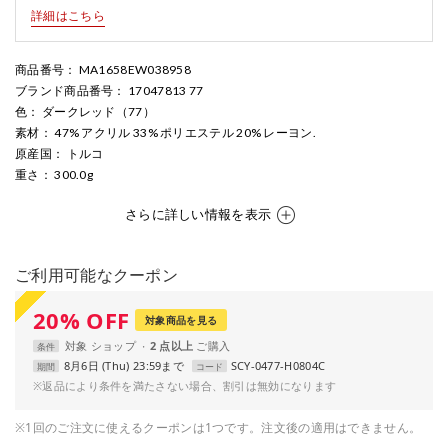
詳細はこちら
商品番号
： MA1658EW038958
ブランド商品番号
： 17047813 77
色
： ダークレッド（77）
素材
： 47% アクリル 33% ポリエステル 20% レーヨン.
原産国
： トルコ
重さ
： 300.0g
さらに詳しい情報を表示
ご利用可能なクーポン
20
%
OFF
対象商品を見る
対象
ショップ
2 点以上
条件
8月6日 (Thu) 23:59まで
SCY-0477-H0804C
期間
コード
※返品により条件を満たさない場合、割引は無効になります
※1回のご注文に使えるクーポンは1つです。注文後の適用はできません。