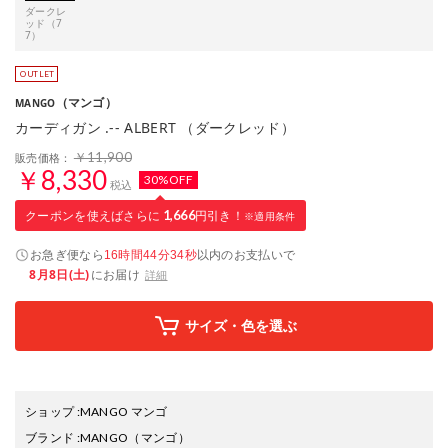
ダークレ
ッド（7
7）
（マンゴ）
MANGO
カーディガン .-- ALBERT （ダークレッド）
￥11,900
販売価格：
￥8,330
30%OFF
税込
クーポンを使えばさらに
1,666
円引き！
※適用条件
お急ぎ便なら
以内
のお支払いで
16時間44分33秒
8月8日(土)
にお届け
詳細
サイズ・色を選ぶ
ショップ
:
MANGO マンゴ
ブランド
:
MANGO
（マンゴ）