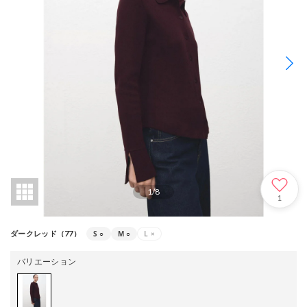
1
/
8
1
S
○
M
○
L
×
ダークレッド（77）
バリエーション