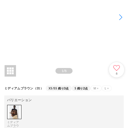
1
/
8
6
XS/SS
残り3点
S
残り2点
M
×
L
×
ミディアムブラウン（31）
バリエーション
ミディア
ムブラウ