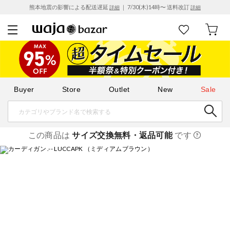
熊本地震の影響による配送遅延
｜ 7/30(木)14時〜 送料改訂
詳細
詳細
Buyer
Store
Outlet
New
Sale
この商品は
サイズ交換無料・返品可能
です