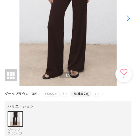
1
/
7
1
XS/SS
×
S
×
M
残り2点
L
×
ダークブラウン（32）
バリエーション
ダークブ
ラウン（3