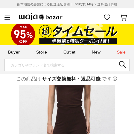
熊本地震の影響による配送遅延
｜ 7/30(木)14時〜 送料改訂
詳細
詳細
Buyer
Store
Outlet
New
Sale
この商品は
サイズ交換無料・返品可能
です