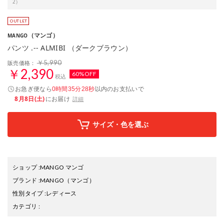
2）
（マンゴ）
MANGO
パンツ .-- ALMIBI （ダークブラウン）
￥5,990
販売価格：
￥2,390
60%OFF
税込
お急ぎ便なら
以内
のお支払いで
0時間35分27秒
8月8日(土)
にお届け
詳細
サイズ・色を選ぶ
ショップ
:
MANGO マンゴ
ブランド
:
MANGO
（マンゴ）
性別タイプ
:
レディース
カテゴリ
: