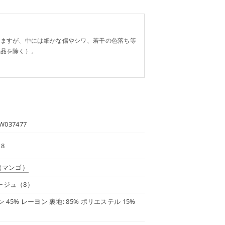
。
りますが、中には細かな傷やシワ、若干の色落ち等
り品を除く）。
W037477
 8
（マンゴ）
ージュ（8）
ン 45% レーヨン 裏地: 85% ポリエステル 15%