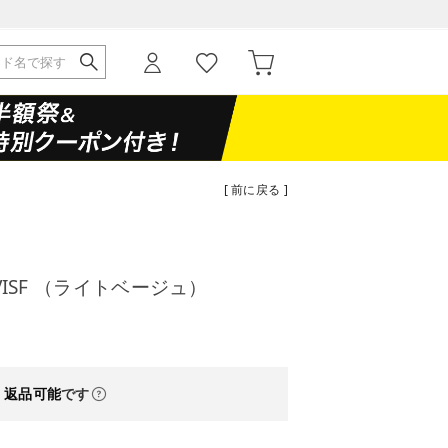
[ 前に戻る ]
OVISF （ライトベージュ）
・返品可能
です