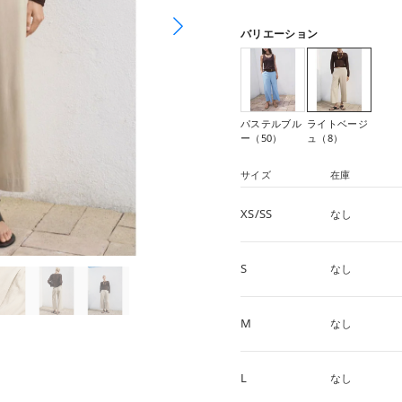
バリエーション
パステルブル
ライトベージ
ー（50）
ュ（8）
サイズ
在庫
XS/SS
なし
S
なし
M
なし
L
なし