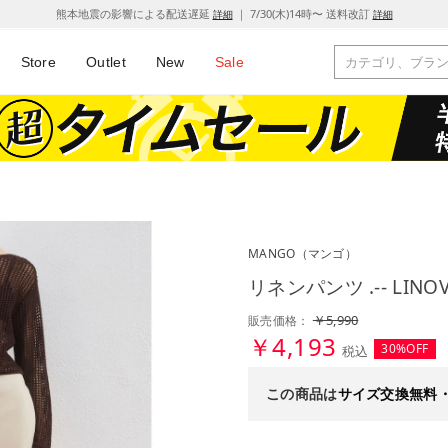
熊本地震の影響による配送遅延
｜ 7/30(木)14時〜 送料改訂
詳細
詳細
Store
Outlet
New
Sale
MANGO
（マンゴ）
リネンパンツ .-- LIN
￥5,990
販売価格：
￥4,193
30%OFF
税込
この商品は
サイズ交換無料