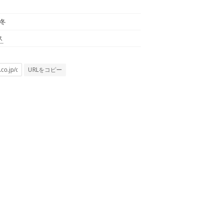
秋冬
ス
URLをコピー