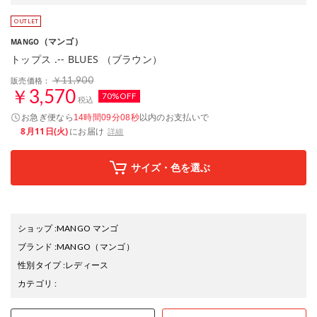
（マンゴ）
MANGO
トップス .-- BLUES （ブラウン）
￥11,900
販売価格：
￥3,570
70%OFF
税込
お急ぎ便なら
以内
のお支払いで
14時間09分07秒
8月11日(火)
にお届け
詳細
サイズ・色を選ぶ
ショップ
:
MANGO マンゴ
ブランド
:
MANGO
（マンゴ）
性別タイプ
:
レディース
カテゴリ
: