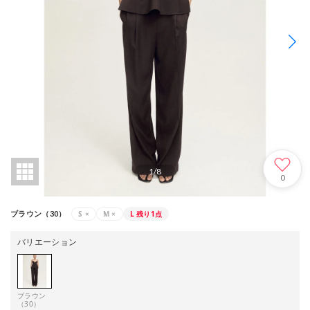
1
/
8
0
S
×
M
×
L
残り1点
ブラウン（30）
バリエーション
ブラウン
（30）