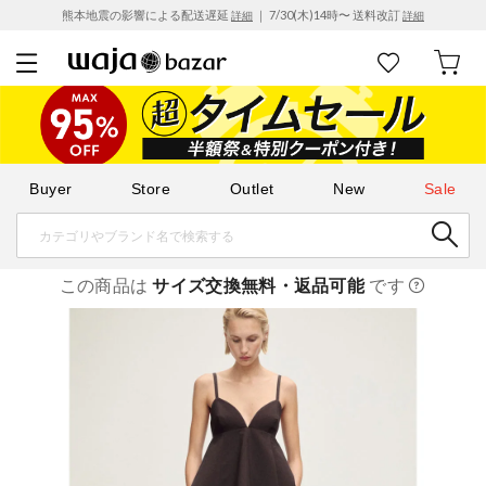
熊本地震の影響による配送遅延
｜ 7/30(木)14時〜 送料改訂
詳細
詳細
Buyer
Store
Outlet
New
Sale
この商品は
サイズ交換無料・返品可能
です