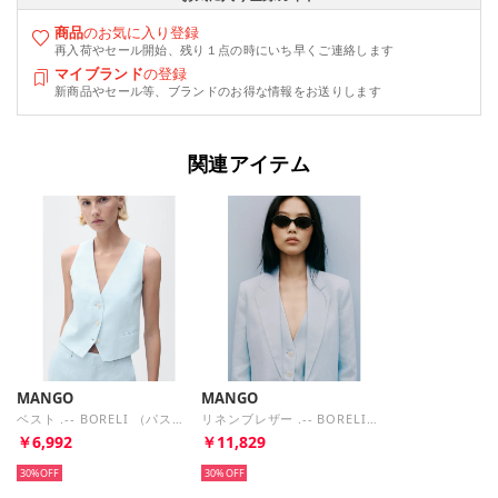
商品
のお気に入り登録
再入荷やセール開始、残り１点の時にいち早くご連絡します
マイブランド
の登録
新商品やセール等、ブランドのお得な情報をお送りします
関連アイテム
MANGO
MANGO
ベスト .-- BORELI （パステルブルー）
リネンブレザー .-- BORELI （パステルブルー）
￥6,992
￥11,829
30%
30%