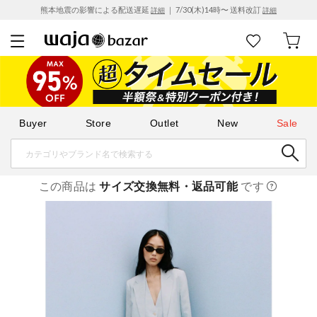
熊本地震の影響による配送遅延
｜ 7/30(木)14時〜 送料改訂
詳細
詳細
Buyer
Store
Outlet
New
Sale
この商品は
サイズ交換無料・返品可能
です