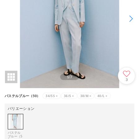
1
/
7
3
34/SS
×
36/S
×
38/M
×
40/L
×
パステルブルー（50）
バリエーション
パステル
ブルー（5