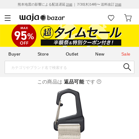
熊本地震の影響による配送遅延
｜ 7/30(木)14時〜 送料改訂
詳細
詳細
Buyer
Store
Outlet
New
Sale
この商品は
返品可能
です