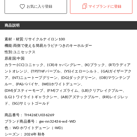
お気に入り登録
マイブランドに登録
商品説明
素材・材質:リサイクルナイロン100
機能:両側で使える簡易カラビナつきのキーホルダー
性別:ユニセックス
原産国:中国
カラー:(CC)コニャック、(CR)キャバングレー、(K)ブラック、(RT)ラディア
ントオレンジ、(TP)TNFパープル、(YS)イエローシルト、(GA)ガイザーアク
ア、(NT)ニュートープグリーン、(DG)ダックグリーン、(OB)マウンテンブ
ルー、(PA)パパイヤ、(WD)ホワイトデューン、
(DM)ダスティーモーブ、(FM)フィズライム、(LB)クリアレイクブルー、
(LG)トワイライトギャラクシー、(AB)アズテックブルー、(RR)レイジレッ
ド、(SG)サミットゴールド
商品番号
： TH426EU036269
ブランド商品番号
： gw-nn32436-wd -WD
色
： WD ホワイトデューン（-WD）
シーズン
： 2026年 秋冬