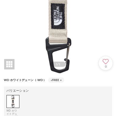
1
/
1
0
-/FREE
○
WD ホワイトデューン（-WD）
バリエーション
WD ホワ
イトデュ