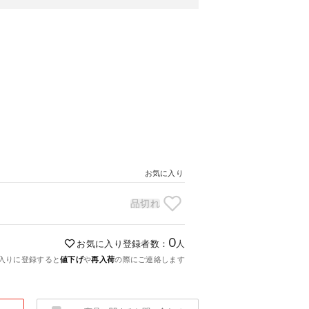
お気に入り
品切れ
0
お気に入り登録者数：
人
入りに登録すると
値下げ
や
再入荷
の際にご連絡します