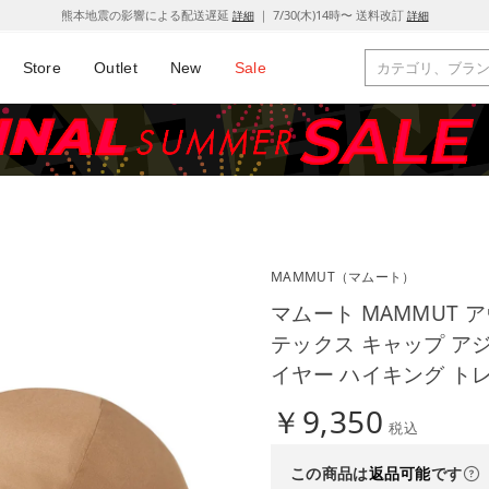
熊本地震の影響による配送遅延
｜ 7/30(木)14時〜 送料改訂
詳細
詳細
Store
Outlet
New
Sale
MAMMUT
（マムート）
マムート MAMMUT 
テックス キャップ アジ
イヤー ハイキング トレ （
￥9,350
税込
この商品は
返品可能
です