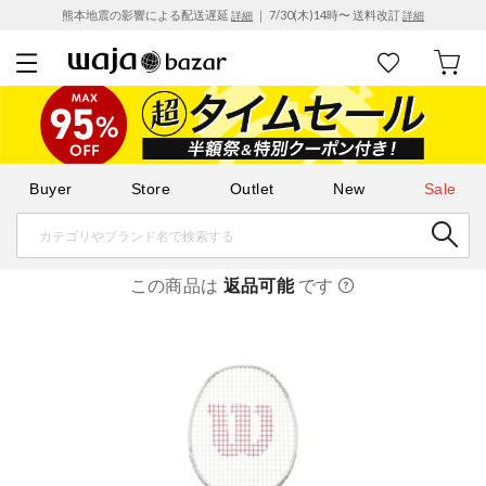
熊本地震の影響による配送遅延
｜ 7/30(木)14時〜 送料改訂
詳細
詳細
Buyer
Store
Outlet
New
Sale
この商品は
返品可能
です