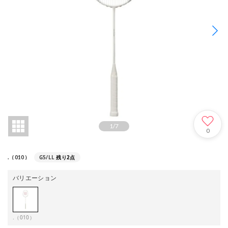
1
/
7
0
G5/LL
残り2点
.（010）
バリエーション
.（010）