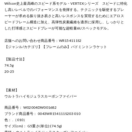
Wilson史上最高峰のスピード系モデル・VERTEXシリーズ スピードに特化
し高いレベルでのパフォーマンスを発揮する。テクニックを駆使するプレ
ーヤーが求める振り抜き易さと高いレスポンスを実現するためにエアロス
ピードフレーム構造に加え、高弾性炭素繊維を適所に採用し、しっかりと
した打球感とスピードプレーが可能な超軽量6Uスペックモデル。
店舗へのお問い合わせ商品番号：WR154111S2
【ジャンル/カテゴリ】【フレームのみ】バドミントンラケット
【製品寸法】
74.5g
20-25
【素材】
ウルトラハイモジュラスカーボンファイバー
商品番号
： W02004DW001682
ブランド商品番号
： 0043WR154111S203 010
色
： .（010）
サイズ(cm)
： G5重さ(単位):(74.5g)