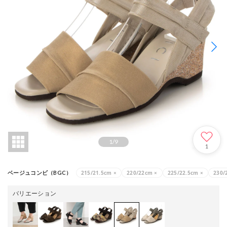
1
/
9
1
215/21.5cm
×
220/22cm
×
225/22.5cm
×
230/
ベージュコンビ（BGC）
バリエーション