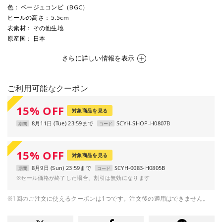
色
： ベージュコンビ（BGC）
ヒールの高さ
： 5.5cm
表素材
： その他生地
原産国
： 日本
さらに詳しい情報を表示
ご利用可能なクーポン
15
%
OFF
対象商品を見る
8月11日 (Tue) 23:59まで
SCYH-SHOP-H0807B
期間
コード
15
%
OFF
対象商品を見る
8月9日 (Sun) 23:59まで
SCYH-0083-H0805B
期間
コード
※セール価格が終了した場合、割引は無効になります
※1回のご注文に使えるクーポンは1つです。注文後の適用はできません。