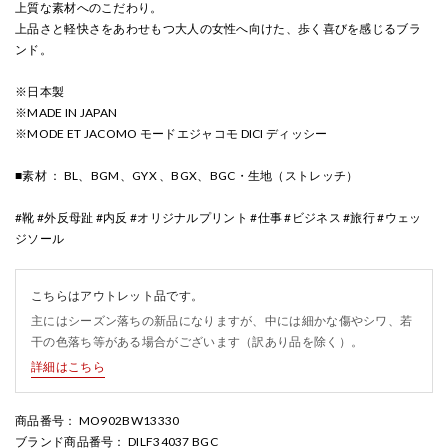
上質な素材へのこだわり。
上品さと軽快さをあわせもつ大人の女性へ向けた、歩く喜びを感じるブラ
ンド。
※日本製
※MADE IN JAPAN
※MODE ET JACOMO モードエジャコモ DICI ディッシー
■素材 ： BL、BGM、GYX 、BGX、BGC・生地（ストレッチ）
#靴 #外反母趾 #内反 #オリジナルプリント #仕事 #ビジネス #旅行 #ウェッ
ジソール
こちらはアウトレット品です。
主にはシーズン落ちの新品になりますが、中には細かな傷やシワ、若
干の色落ち等がある場合がございます（訳あり品を除く）。
詳細はこちら
商品番号
： MO902BW13330
ブランド商品番号
： DILF34037 BGC