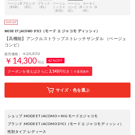
ベージュB
ブロンズ
ブラック
ベージュ
ベージュ
カーキミ
（BGB）
（BZ）
（BL）
ミックス
コンビ（B
ックス（K
（BGX）
GC）
HX）
（モード エ ジャコモ ディッシィ）
MODE ET JACOMO D'ICI
【高機能】アンクルストラップストレッチサンダル （ベージュ
コンビ）
￥24,970
販売価格：
￥14,300
42%OFF
税込
クーポンを使えばさらに
2,145
円引き！
※適用条件
サイズ・色を選ぶ
ショップ
:
MODE ET JACOMO × ING モードエジャコモ
ブランド
:
MODE ET JACOMO D'ICI
（モード エ ジャコモ ディッシィ）
性別タイプ
:
レディース