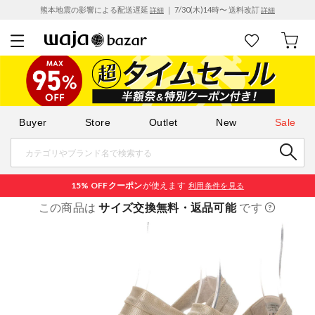
熊本地震の影響による配送遅延
｜ 7/30(木)14時〜 送料改訂
詳細
詳細
Buyer
Store
Outlet
New
Sale
15% OFF
クーポン
が使えます
利用条件を見る
この商品は
サイズ交換無料・返品可能
です