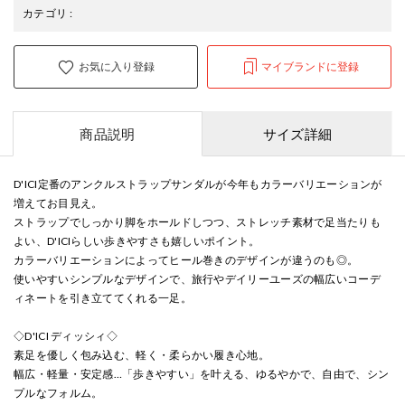
カテゴリ
:
お気に入り登録
マイブランドに登録
商品説明
サイズ詳細
D'ICI定番のアンクルストラップサンダルが今年もカラーバリエーションが
増えてお目見え。
ストラップでしっかり脚をホールドしつつ、ストレッチ素材で足当たりも
よい、D'ICIらしい歩きやすさも嬉しいポイント。
カラーバリエーションによってヒール巻きのデザインが違うのも◎。
使いやすいシンプルなデザインで、旅行やデイリーユーズの幅広いコーデ
ィネートを引き立ててくれる一足。
◇D'ICI ディッシィ◇
素足を優しく包み込む、軽く・柔らかい履き心地。
幅広・軽量・安定感…「歩きやすい」を叶える、ゆるやかで、自由で、シン
プルなフォルム。