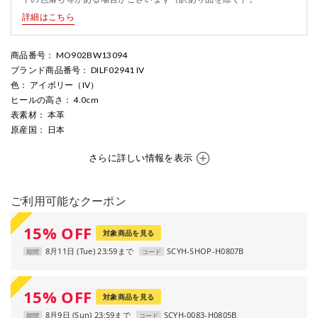
詳細はこちら
商品番号
： MO902BW13094
ブランド商品番号
： DILF02941 IV
色
： アイボリー（IV）
ヒールの高さ
： 4.0cm
表素材
： 本革
原産国
： 日本
さらに詳しい情報を表示
ご利用可能なクーポン
15
%
OFF
対象商品を見る
8月11日 (Tue) 23:59まで
SCYH-SHOP-H0807B
期間
コード
15
%
OFF
対象商品を見る
8月9日 (Sun) 23:59まで
SCYH-0083-H0805B
期間
コード