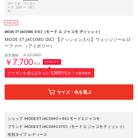
ダークオ
アイボリ
ーク（DO
ー（IV）
K）
（モード エ ジャコモ ディッシィ）
MODE ET JACOMO D'ICI
MODE ET JACOMO DICI 【クッション入り】ウェッジソールロ
ーファー （アイボリー）
￥22,000
販売価格：
￥7,700
65%OFF
税込
クーポンを使えばさらに
1,155
円引き！
※適用条件
サイズ・色を選ぶ
ショップ
:
MODE ET JACOMO × ING モードエジャコモ
ブランド
:
MODE ET JACOMO D'ICI
（モード エ ジャコモ ディッシィ）
性別タイプ
:
レディース