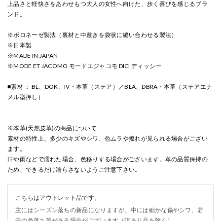
上品さと軽快さをあわせもつ大人の女性へ向けた、歩く喜びを感じるブラ
ンド。
※ボロネーゼ製法（裏材と中敷きを袋状に縫い合わせる製法）
※日本製
※MADE IN JAPAN
※MODE ET JACOMO モードエジャコモ DICI ディッシー
■素材 ： BL、DOK、IV・本革（ステア）／BLA、DBRA・本革（ステアエナ
メル型押し）
※本革(天然皮革)の商品について
素材の特性上、多少のキズやシワ、色ムラや擦れが見られる場合がござい
ます。
汗や雨などで濡れた場合、色移りする場合がございます。革の品質保持の
ため、できるだけ濡らさないようご注意下さい。
こちらはアウトレット品です。
主にはシーズン落ちの新品になりますが、中には細かな傷やシワ、若
干の色落ち等がある場合がございます（訳あり品を除く）。