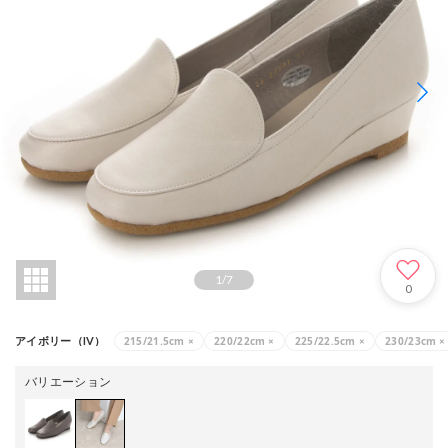
1
/
7
0
215/21.5cm
×
220/22cm
×
225/22.5cm
×
230/23cm
×
アイボリー（IV）
バリエーション