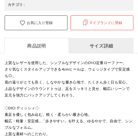
カテゴリ
:
お気に入り登録
マイブランドに登録
商品説明
サイズ詳細
上質なレザーを使用した、シンプルなデザインのD'ICI定番ローファー。
さり気なくスタイルアップできる4cmヒールは、ウェッジタイプで安定感
も◎。
底の返りがとても良く、しなやかな履き心地で、たくさん歩く日も安心。
上品なデザインのラウンドトゥは、足をスッキリと見せ、幅広いシーンで
足元を強力にバックアップしてくれそう。
◇DICI ディッシィ◇
素足を優しく包み込む、軽く・柔らかい履き心地。
幅広・軽量・安定感…「歩きやすい」を叶える、ゆるやかで、自由で、シン
プルなフォルム。
上質な素材へのこだわり。