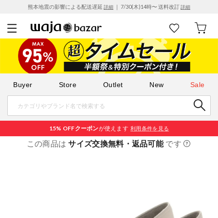
熊本地震の影響による配送遅延
｜ 7/30(木)14時〜 送料改訂
詳細
詳細
Buyer
Store
Outlet
New
Sale
15% OFF
クーポン
が使えます
利用条件を見る
この商品は
サイズ交換無料・返品可能
です