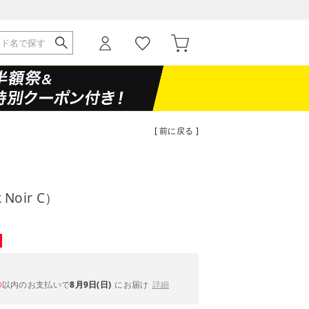
[ 前に戻る ]
 Noir C）
以内
のお支払いで
8月9日(日)
にお届け
詳細
秒