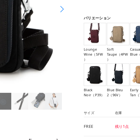
バリエーション
Lounge
Soft
Casua
Wine（5FW
Taupe（4PW
Blue
）
）
Black
Blue Bleu
Early
Noir（P39）
2（96V）
Tan（
サイズ
在庫
FREE
残り1点