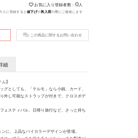
0
お気に入り登録者数：
人
入りに登録すると
値下げ
や
再入荷
の際にご連絡します
この商品に関するお問い合わせ
詳細
イテム】
ッグとしても、「テルモ」なら小銭、カード、
り外し可能なストラップが付きで、クロスボデ
フェスティバル、日帰り旅行など、さっと持ち
コレクションに、上品なバイカラーデザインが登場。