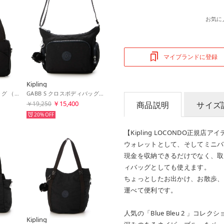
お気に
マイブランドに登録
Kipling
ORRIN ショルダーバッグ （Black Noir C）
GABB S クロスボディバッグ （Black Noir C）
￥15,400
￥19,250
商品説明
サイズ
20%
【Kipling LOCONDO正規店ア
ウォレットとして、そしてミニバ
現金を収納できるだけでなく、取
ィバッグとしても使えます。
ちょっとしたお出かけ、お散歩、
運べて便利です。
人気の「Blue Bleu 2 」
Kipling