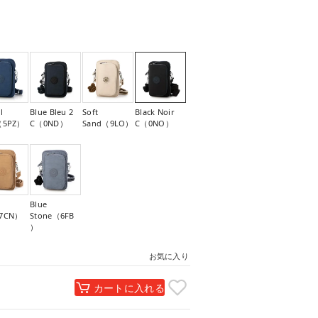
l
Blue Bleu 2
Soft
Black Noir
（5PZ）
C（0ND）
Sand（9LO）
C（0NO）
Blue
7CN）
Stone（6FB
）
お気に入り
カートに入れる