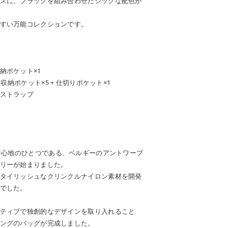
スに、ブラックを組み合わせたシックな配色が
すい万能コレクションです。
1
納ポケット×1
収納ポケット×5 + 仕切りポケット×1
ストラップ
の中心地のひとつである、ベルギーのアントワープ
リーが始まりました。
タイリッシュなクリンクルナイロン素材を開発
でした。
ティブで独創的なデザインを取り入れること
ングのバッグが完成しました。