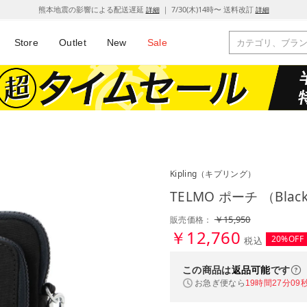
熊本地震の影響による配送遅延
｜ 7/30(木)14時〜 送料改訂
詳細
詳細
Store
Outlet
New
Sale
Kipling
（キプリング）
TELMO ポーチ （Black
￥15,950
販売価格：
￥12,760
20%OFF
税込
この商品は
返品可能
です
お急ぎ便なら
19時間27分08