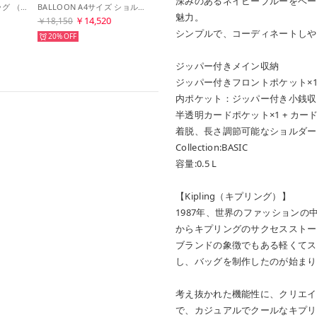
深みのあるネイビーブルーをベー
ELYSIA ショルダーバッグ （Black Noir C）
BALLOON A4サイズ ショルダーバッグ （Black Noir C）
魅力。
￥14,520
￥18,150
シンプルで、コーディネートしや
20%
ジッパー付きメイン収納
ジッパー付きフロントポケット×
内ポケット：ジッパー付き小銭収
半透明カードポケット×1 + カード
着脱、長さ調節可能なショルダー
Collection:BASIC
容量:0.5 L
【Kipling（キプリング）】
1987年、世界のファッション
からキプリングのサクセスストー
ブランドの象徴でもある軽くてス
し、バッグを制作したのが始まり
考え抜かれた機能性に、クリエイ
で、カジュアルでクールなキプリ