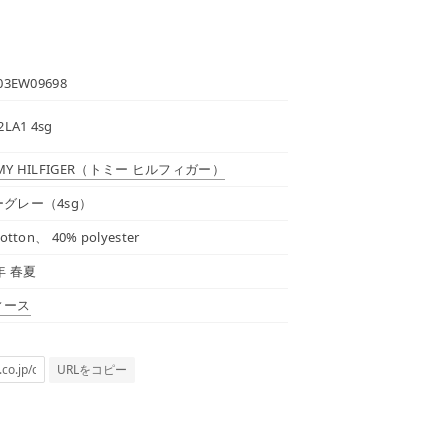
03EW09698
2LA1 4sg
Y HILFIGER
（トミー ヒルフィガー）
グレー（4sg）
otton、 40% polyester
5年 春夏
ィース
URLをコピー