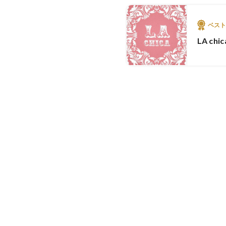
ベス
LA chic