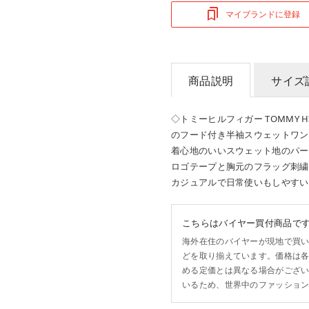
マイブランドに登録
商品説明
サイズ
◇トミーヒルフィガー TOMMY H
のフード付き半袖スウェットワン
着心地のいいスウェット地のパー
ロゴテープと胸元のフラッグ刺繍
カジュアルで日常使いもしやすい
こちらはバイヤー買付商品で
海外在住のバイヤーが現地で買
どを取り揃えています。価格は
める定価とは異なる場合がござ
いるため、世界中のファッショ