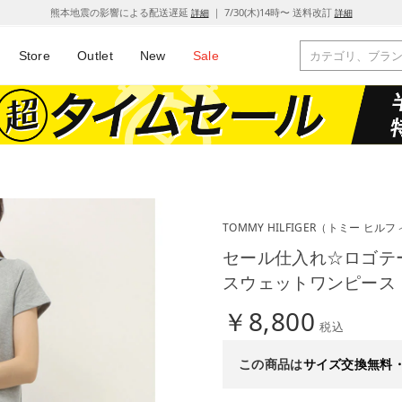
熊本地震の影響による配送遅延
｜ 7/30(木)14時〜 送料改訂
詳細
詳細
Store
Outlet
New
Sale
TOMMY HILFIGER
（トミー ヒルフ
セール仕入れ☆ロゴテ
スウェットワンピース
￥8,800
税込
この商品は
サイズ交換無料