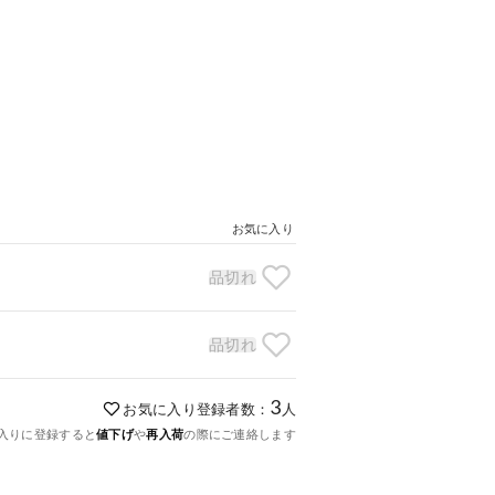
お気に入り
品切れ
品切れ
3
お気に入り登録者数：
人
入りに登録すると
値下げ
や
再入荷
の際にご連絡します