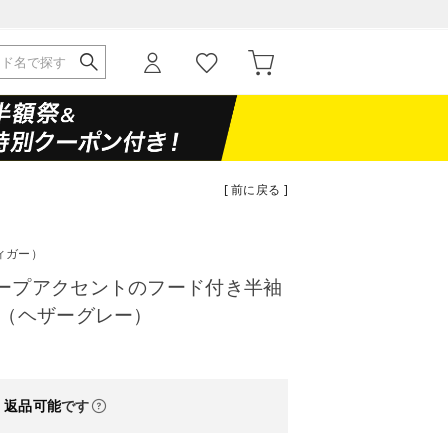
[ 前に戻る ]
ィガー）
ープアクセントのフード付き半袖
 （ヘザーグレー）
・返品可能
です