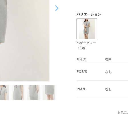
バリエーション
ヘザーグレー
（4sg）
サイズ
在庫
PXS/S
なし
PM/L
なし
お気に