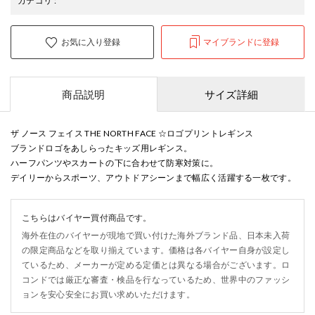
カテゴリ
:
お気に入り登録
マイブランドに登録
商品説明
サイズ詳細
ザ ノース フェイス THE NORTH FACE ☆ロゴプリントレギンス
ブランドロゴをあしらったキッズ用レギンス。
ハーフパンツやスカートの下に合わせて防寒対策に。
デイリーからスポーツ、アウトドアシーンまで幅広く活躍する一枚です。
こちらはバイヤー買付商品です。
海外在住のバイヤーが現地で買い付けた海外ブランド品、日本未入荷
の限定商品などを取り揃えています。価格は各バイヤー自身が設定し
ているため、メーカーが定める定価とは異なる場合がございます。ロ
コンドでは厳正な審査・検品を行なっているため、世界中のファッシ
ョンを安心安全にお買い求めいただけます。