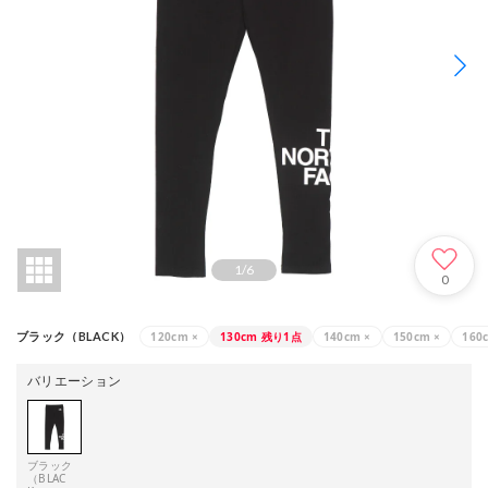
1
/
6
0
120cm
×
130cm
残り1点
140cm
×
150cm
×
160
ブラック（BLACK）
バリエーション
ブラック
（BLAC