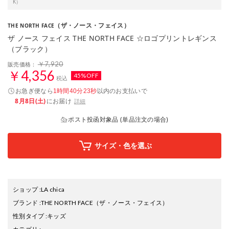
K）
（ザ・ノース・フェイス）
THE NORTH FACE
ザ ノース フェイス THE NORTH FACE ☆ロゴプリントレギンス
（ブラック）
￥7,920
販売価格：
￥4,356
45%OFF
税込
お急ぎ便なら
以内
のお支払いで
1時間40分22秒
8月8日(土)
にお届け
詳細
ポスト投函対象品 (単品注文の場合)
サイズ・色を選ぶ
ショップ
:
LA chica
ブランド
:
THE NORTH FACE
（ザ・ノース・フェイス）
性別タイプ
:
キッズ