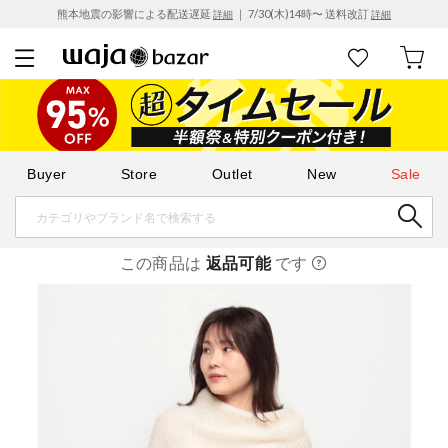
熊本地震の影響による配送遅延
｜ 7/30(木)14時〜 送料改訂
詳細
詳細
Buyer
Store
Outlet
New
Sale
この商品は
返品可能
です