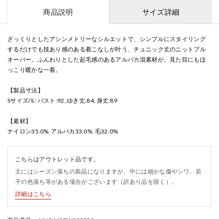
商品説明
サイズ詳細
ざっくりとしたアシンメトリーなシルエットで、シンプルにスタイリング
するだけでも技あり感のある着こなしが叶う、チュニック丈のニットプル
オーバー。ふんわりとした起毛感のあるアルパカ混素材が、見た目にもほ
っこり暖かな一着。
【製品寸法】
Sサイズ/S : バスト:92, ゆき丈:84, 身丈:89
【素材】
ナイロン35.0% アルパカ33.0% 毛32.0%
こちらはアウトレット品です。
主にはシーズン落ちの新品になりますが、中には細かな傷やシワ、若
干の色落ち等がある場合がございます（訳あり品を除く）。
詳細はこちら