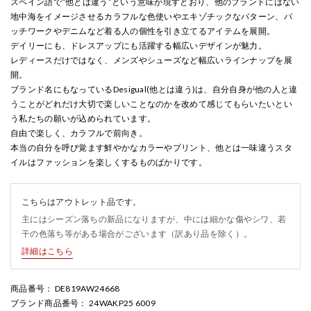
スペイン語で“他とは違う”という意味が現すとおり、他のブランドにはない
地中海をイメージさせるカラフルな色使いやエキゾチックなパターン、パ
ッチワークやデニムなど着る人の個性を引き立てるアイテムを展開。
デイリーにも、ドレスアップにも活躍する幅広いデザインが魅力。
レディースだけではなく、メンズやシューズなど幅広いラインナップを展
開。
ブランド名にもなっているDesigual(他とは違う)は、自分自身が他の人と違
うことがどれだけ大切で楽しいことなのかを改めて感じてもらいたいとい
う私たちの願いが込められています。
自由で楽しく、カラフルで前向き。
本当の自分を呼び覚ます鮮やかなカラーやプリント、他とは一味違うスタ
イルはファッションを楽しくするものばかりです。
こちらはアウトレット品です。
主にはシーズン落ちの新品になりますが、中には細かな傷やシワ、若
干の色落ち等がある場合がございます（訳あり品を除く）。
詳細はこちら
商品番号
： DE819AW24668
ブランド商品番号
： 24WAKP25 6009