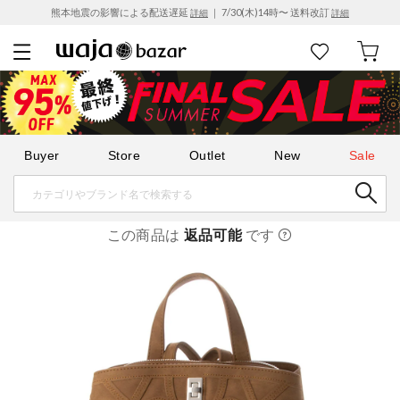
熊本地震の影響による配送遅延
｜ 7/30(木)14時〜 送料改訂
詳細
詳細
Buyer
Store
Outlet
New
Sale
この商品は
返品可能
です