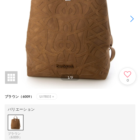
1
/
9
0
U/FREE
×
ブラウン（6009）
バリエーション
ブラウン
（6009）