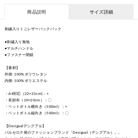
商品説明
サイズ詳細
刺繍入りミニレザーバックパック
●刺繍入り無地
●マルチハンドル
●ファスナー閉鎖
【素材】
外側: 100% ポリウレタン
内側: 100% ポリエステル
・A4対応（22×31cm)：×
・長財布（10×20cm）：〇
・ペットボトル横向き（500ml）：×
・ペットボトル縦向き（500ml）：〇
【Desigualデシグアル】
バルセロナ発のファッションブランド「Desigual（デシグアル）」。