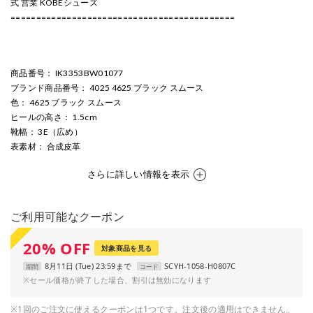
式 営業 KOBEシューズ
============================================
商品番号
： IK3353BW01077
ブランド商品番号
： 4025 4625 ブラック スムース
色
： 4625 ブラック スムース
ヒールの高さ
： 1.5cm
靴幅
： 3E（広め）
表素材
： 合成皮革
さらに詳しい情報を表示
ご利用可能なクーポン
20
%
OFF
対象商品を見る
8月11日 (Tue) 23:59まで
SCYH-1058-H0807C
期間
コード
※セール価格が終了した場合、割引は無効になります
※1回のご注文に使えるクーポンは1つです。注文後の適用はできません。