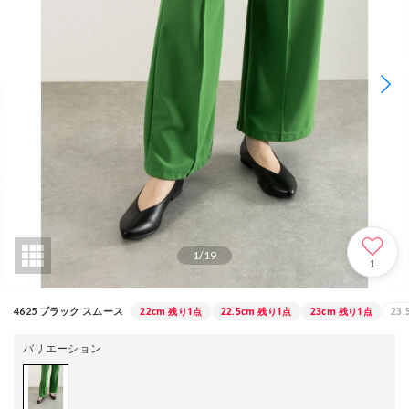
1
/
19
1
22cm
残り1点
22.5cm
残り1点
23cm
残り1点
23.
4625 ブラック スムース
バリエーション