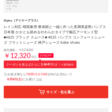
4625 ブラ
ック スム
ース
（アイケープラス）
IKplus
レイン対応 晴雨兼用 整体師と一緒に作った美脚美姿勢パンプス
日本製 かかとも踏めるやわらかタイプで幅広アーモンド型
■4625 ブラック スムース■ 4025 パンプス コンフォートシュー
ズ フラットシューズ 神戸シューズ kobe shoes
￥17,600
販売価格：
￥12,320
30%OFF
税込
クーポンを使えばさらに
2,464
円引き！
※適用条件
お急ぎ便なら
以内
のお支払いで
7時間31分52秒
8月8日(土)
にお届け
詳細
サイズ・色を選ぶ