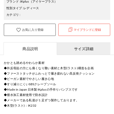
ブランド
:
IKplus
（アイケープラス）
性別タイプ
:
レディース
カテゴリ
:
お気に入り登録
マイブランドに登録
商品説明
サイズ詳細
かかとも踏めるやわらか素材
◆外反母趾の方にも痛くなり難い素材と木型(ラスト)構造を企画
◆ファーストタッチがふわっとで履き疲れない高反発クッション
◆ビーガン素材でやさしい履き心地
◆すり減りにくいSBSクレープソール
◆Made in Japan 日本製 IKplusの手作りパンプスです
◆撥水加工素材使用で防水設計
◆メーカーである私達が１足ずつ製作しております。
◆木型(ラスト)：IK232