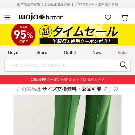
熊本地震の影響による配送遅延
｜ 7/30(木)14時〜 送料改訂
詳細
詳細
Buyer
Store
Outlet
New
Sale
20% OFF
クーポン
が使えます
利用条件を見る
この商品は
サイズ交換無料・返品可能
です