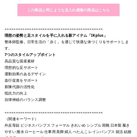
この商品と同じような足入れ感覚の商品はこちら
============================================
理想の姿勢と足スタイルを手に入れる新アイテム「IKplus」
整体師監修。日常生活の「歩く」を通じて快適な体づくりをサポートしま
す。
7つのスタイルアップポイント
高品質な国産素材
理想的な足サポート
運動効果のあるデザイン
血行促進をサポート
新陳代謝の活性化
抵抗力の向上
自律神経のバランス調整
============================================
（関連キーワード）
外反母趾 ビジネスパンプス フォーマル きれいめ シンプル 雨靴 日本製 履き
やすい 撥水 ローヒール 仕事用 美脚 婦人 ぺたんこ レインパンプス 就活 結婚