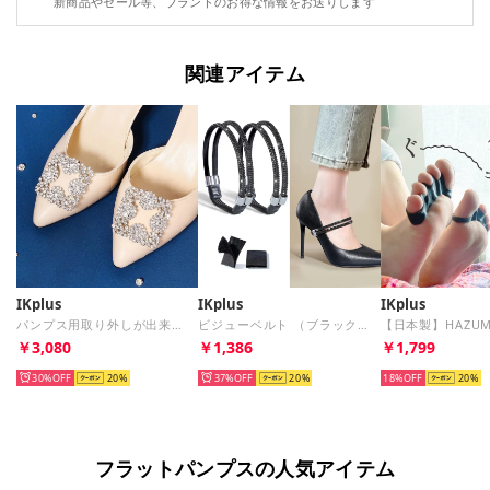
新商品やセール等、ブランドのお得な情報をお送りします
関連アイテム
IKplus
IKplus
IKplus
パンプス用取り外しが出来るビジュー Ikplus （55.シルバー）
ビジューベルト （ブラック/ブラック）
￥3,080
￥1,386
￥1,799
30%
20
37%
20
18%
20
フラットパンプスの人気アイテム