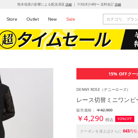
熊本地震の影響による配送遅延
｜ 7/30(木)14時〜 送料改訂
詳細
詳細
Store
Outlet
New
Sale
15% OFF
クー
DENNY ROSE
（デニーローズ）
レース切替ミニワンピー
￥42,900
販売価格：
￥4,290
90%OFF
税込
643
クーポンを使えばさらに
円引