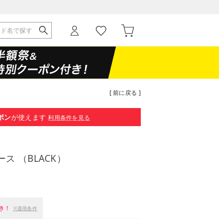
[ 前に戻る ]
ポン
が使えます
利用条件を見る
ス （BLACK）
き！
※適用条件