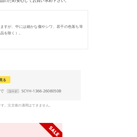
品のため安心してお買い求め下さい。
。
りますが、中には細かな傷やシワ、若干の色落ち等
り品を除く）。
見る
まで
SCYH-1366-2608050B
コード
です。注文後の適用はできません。