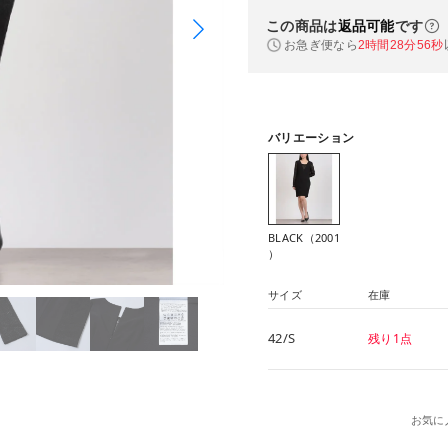
この商品は
返品可能
です
お急ぎ便なら
2時間28分55秒
バリエーション
BLACK（2001
）
サイズ
在庫
42/S
残り1点
お気に