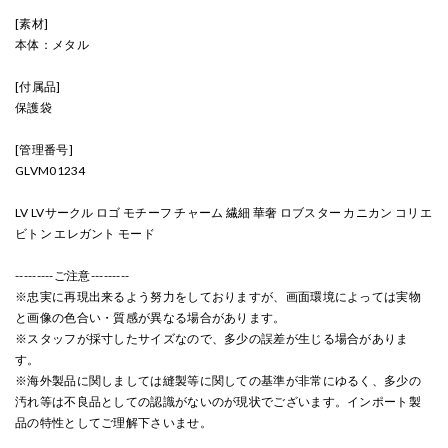
[素材]
本体：メタル
[付属品]
保護袋
[管理番号]
GLVM01234
LV LVサークル ロゴ モチーフ チャーム 繊細 華奢 ロブスター カニカン コリエ
ビトン エレガント モード
---------ご注意---------
※忠実に再現出来るよう努力をしておりますが、画面環境によっては実物
と画像の色合い・質感が異なる場合があります。
※スタッフが採寸したサイズなので、多少の誤差が生じる場合がありま
す。
※海外製品に関しましては縫製等に関しての基準が非常にゆるく、多少の
汚れ等は不良品としての認識がないのが現状でございます。インポート製
品の特性としてご理解下さいませ。