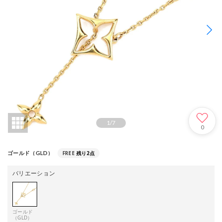
1
/
7
0
FREE
残り2点
ゴールド（GLD）
バリエーション
ゴールド
（GLD）