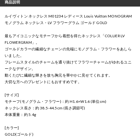
商品説明
ルイヴィトン ネックレス M01234 レディース Louis Vuitton MONOGRAM
モノグラム ネックレス・LV フラワーグラム ゴールド GOLD
最もアイコニックなモチーフから着想を得たネックレス「COLLIER LV
FLOWERGRAM」。
ゴールドカラーの繊細なチェーンの先端にモノグラム・フラワーをあしら
いました。
フレームスタイルのチャームを通り抜けてフラワーチャームがゆれるユニ
ークなデザイン。
動くたびに繊細な輝きを放ち胸元を華やかに見せてくれます。
大切な方へのプレゼントにもおすすめです。
[サイズ]
モチーフ(モノグラム・フラワー)：約 H1.6×W1.6 (単位cm)
ネックレス長さ：約 38.5-44.5cm (長さ調節可)
本体重量：約 5.4g
[カラー]
GOLD(ゴールド)