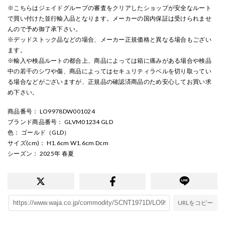
※こちらはジェイドグループの審査をクリアしたショップが安全なルート
で買い付けた並行輸入品となります。メーカーの国内保証は受けられませ
んので予め御了承下さい。
※デッドストック品などの場合、メーカー正規価格と異なる場合もござい
ます。
※輸入や検品ルートの都合上、商品によっては箱に痛みがある場合や検品
中の若干のシワや傷、商品によってはセキュリティラベルを切り取ってい
る場合などがございますが、正規品の確認済商品のため安心してお買い求
め下さい。
商品番号
： LO9978DW001024
ブランド商品番号
： GLVM01234 GLD
色
： ゴールド（GLD）
サイズ(cm)
： H1.6cm W1.6cm Dcm
シーズン
： 2025年 春夏
URLをコピー