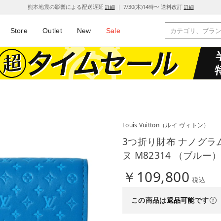
熊本地震の影響による配送遅延
｜ 7/30(木)14時〜 送料改訂
詳細
詳細
Store
Outlet
New
Sale
Louis Vuitton
（ルイ ヴィトン）
3つ折り財布 ナノグラ
ヌ M82314 （ブルー
￥109,800
税込
この商品は
返品可能
です