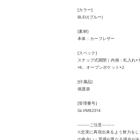
[カラー]
BLEU(ブルー)
[素材]
本体：カーフレザー
[スペック]
スナップ式開閉｜内側：札入れ×
×6、オープンポケット×2
[付属品]
保護袋
[管理番号]
GLVM82314
---------ご注意---------
※忠実に再現出来るよう努力をし
の色合い・質感が異なる場合があ