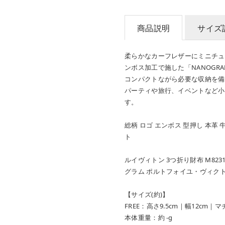
商品説明
サイズ
柔らかなカーフレザーにミニチュ
ンボス加工で施した「NANOGRAM」の
コンパクトながら必要な収納を備
パーティや旅行、イベントなど小
す。
総柄 ロゴ エンボス 型押し 本革 
ト
ルイヴィトン 3つ折り財布 M82314 
グラム ポルトフォイユ・ヴィクトリ
【サイズ(約)】
FREE：高さ9.5cm｜幅12cm｜マチ
本体重量：約 -g