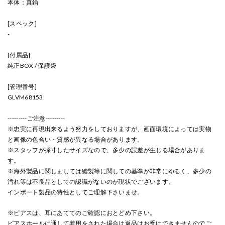
本体：真鍮
[スペック]
-
[付属品]
純正BOX / 保護袋
[管理番号]
GLVM68153
---------ご注意---------
※忠実に再現出来るよう努力をしておりますが、画面環境によっては実物
と画像の色合い・質感が異なる場合があります。
※スタッフが採寸したサイズなので、多少の誤差が生じる場合がありま
す。
※海外製品に関しましては縫製等に関しての基準が非常にゆるく、多少の
汚れ等は不良品としての認識がないのが現状でございます。
インポート製品の特性としてご理解下さいませ。
※ピアスは、耳にあててのご確認におとどめ下さい。
ピアスホールに通して着用をされた場合は返品はお受けできませんのでご