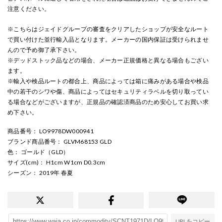
注意ください。
※こちらはジェイドグループの審査をクリアしたショップが安全なルート
で買い付けた並行輸入品となります。メーカーの国内保証は受けられませ
んので予め御了承下さい。
※デッドストック品などの場合、メーカー正規価格と異なる場合もござい
ます。
※輸入や検品ルートの都合上、商品によっては箱に痛みがある場合や検品
中の若干のシワや傷、商品によってはセキュリティラベルを切り取ってい
る場合などがございますが、正規品の確認済商品のため安心してお買い求
め下さい。
商品番号
： LO9978DW000941
ブランド商品番号
： GLVM68153 GLD
色
： ゴールド（GLD）
サイズ(cm)
： H1cm W1cm D0.3cm
シーズン
： 2019年 春夏
URLをコピー