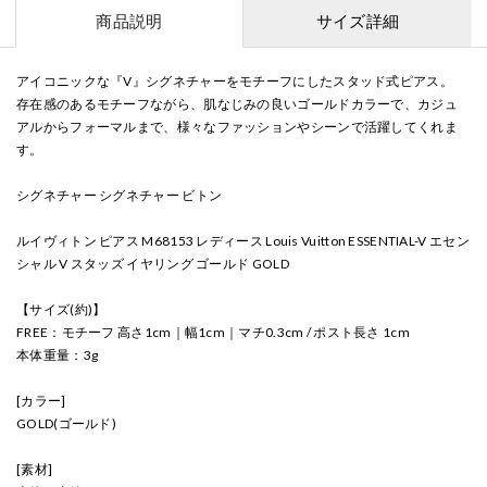
商品説明
サイズ詳細
アイコニックな『V』シグネチャーをモチーフにしたスタッド式ピアス。
存在感のあるモチーフながら、肌なじみの良いゴールドカラーで、カジュ
アルからフォーマルまで、様々なファッションやシーンで活躍してくれま
す。
シグネチャー シグネチャー ビトン
ルイヴィトン ピアス M68153 レディース Louis Vuitton ESSENTIAL-V エセン
シャル V スタッズ イヤリング ゴールド GOLD
【サイズ(約)】
FREE：モチーフ 高さ1cm｜幅1cm｜マチ0.3cm / ポスト長さ 1cm
本体重量：3g
[カラー]
GOLD(ゴールド)
[素材]