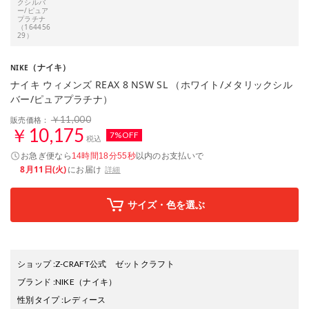
クシルバ
ー/ピュア
プラチナ
（164456
29）
（ナイキ）
NIKE
ナイキ ウィメンズ REAX 8 NSW SL （ホワイト/メタリックシル
バー/ピュアプラチナ）
￥11,000
販売価格：
￥10,175
7%OFF
税込
お急ぎ便なら
以内
のお支払いで
14時間18分54秒
8月11日(火)
にお届け
詳細
サイズ・色を選ぶ
ショップ
:
Z-CRAFT公式 ゼットクラフト
ブランド
:
NIKE
（ナイキ）
性別タイプ
:
レディース