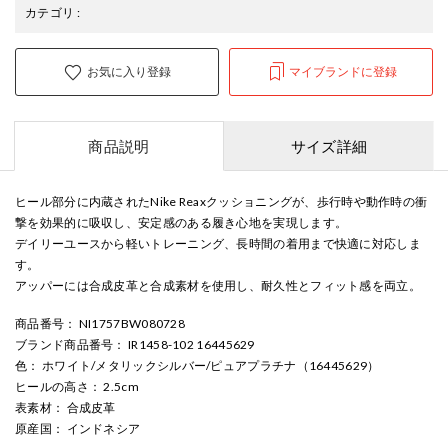
カテゴリ
:
お気に入り登録
マイブランドに登録
商品説明
サイズ詳細
ヒール部分に内蔵されたNike Reaxクッショニングが、歩行時や動作時の衝
撃を効果的に吸収し、安定感のある履き心地を実現します。
デイリーユースから軽いトレーニング、長時間の着用まで快適に対応しま
す。
アッパーには合成皮革と合成素材を使用し、耐久性とフィット感を両立。
商品番号
： NI1757BW080728
ブランド商品番号
： IR1458-102 16445629
色
： ホワイト/メタリックシルバー/ピュアプラチナ（16445629）
ヒールの高さ
： 2.5cm
表素材
： 合成皮革
原産国
： インドネシア