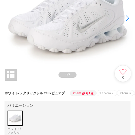
1
/
7
0
23cm
残り1点
23.5cm
×
24cm
×
ホワイト/メタリックシルバー/ピュアプラチナ（16445629）
バリエーション
ホワイト/
メタリッ