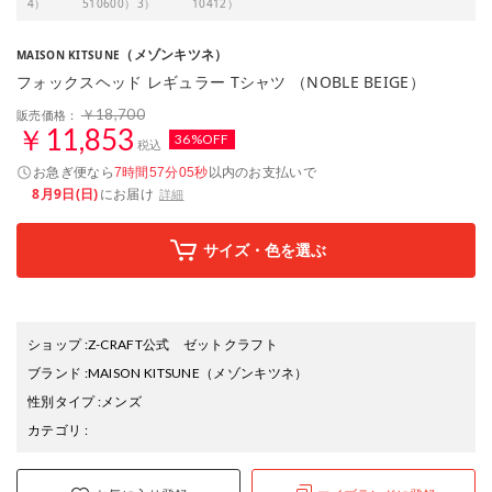
4）
510600）
3）
10412）
（メゾンキツネ）
MAISON KITSUNE
フォックスヘッド レギュラー Tシャツ （NOBLE BEIGE）
￥18,700
販売価格：
￥11,853
36%OFF
税込
お急ぎ便なら
以内
のお支払いで
7時間57分04秒
8月9日(日)
にお届け
詳細
サイズ・色を選ぶ
ショップ
:
Z-CRAFT公式 ゼットクラフト
ブランド
:
MAISON KITSUNE
（メゾンキツネ）
性別タイプ
:
メンズ
カテゴリ
: