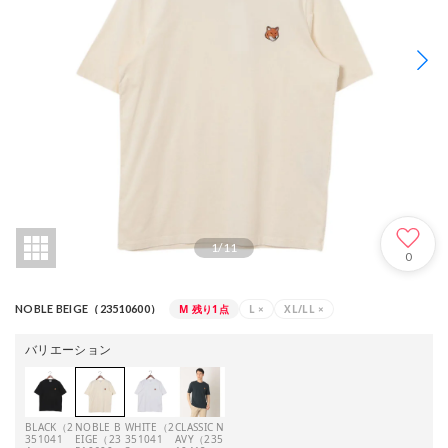
1
/
11
0
M
残り1点
L
×
XL/LL
×
NOBLE BEIGE（23510600）
バリエーション
BLACK（2
NOBLE B
WHITE（2
CLASSIC N
351041
EIGE（23
351041
AVY（235