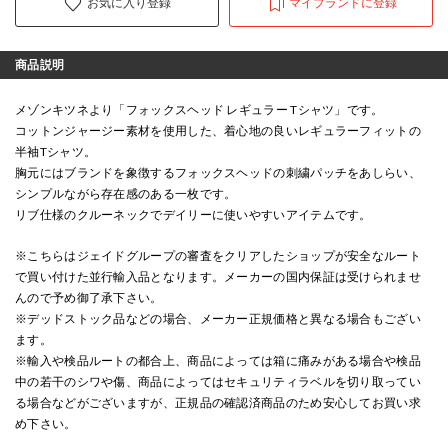
お気に入り登録
マイブランドに登録
商品説明
メゾンキツネより「フォックスヘッド レギュラー Tシャツ」です。
コットンジャージー素材を使用した、着心地の良いレギュラーフィットの
半袖Tシャツ。
胸元にはブランドを象徴するフォックスヘッドの刺繍パッチをあしらい、
シンプルながら存在感のある一枚です。
リブ仕様のクルーネックでデイリーに使いやすいアイテムです。
※こちらはジェイドグループの審査をクリアしたショップが安全なルート
で買い付けた並行輸入品となります。メーカーの国内保証は受けられませ
んので予め御了承下さい。
※デッドストック品などの場合、メーカー正規価格と異なる場合もござい
ます。
※輸入や検品ルートの都合上、商品によっては箱に痛みがある場合や検品
中の若干のシワや傷、商品によってはセキュリティラベルを切り取ってい
る場合などがございますが、正規品の確認済商品のため安心してお買い求
め下さい。