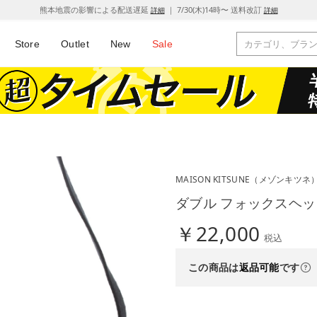
熊本地震の影響による配送遅延
｜ 7/30(木)14時〜 送料改訂
詳細
詳細
Store
Outlet
New
Sale
MAISON KITSUNE
（メゾンキツネ
ダブル フォックスヘッド
￥22,000
税込
この商品は
返品可能
です