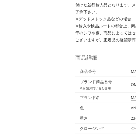
付けた並行輸入品となります。メ
了承下さい。
※デッドストック品などの場合、
※輸入や検品ルートの都合上、商
干のシワや傷、商品によってはセ
ございますが、正規品の確認済商
商品詳細
商品番号
MA
ブランド商品番号
OM
※店舗お問い合わせ用
ブランド名
MA
色
AN
重さ
23
クロージング
ジ