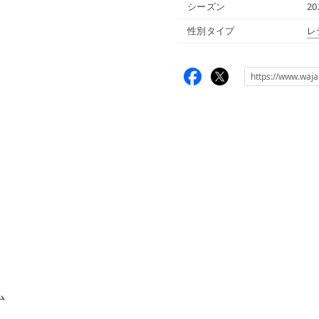
シーズン
2
性別タイプ
レ
ム