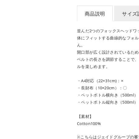
商品説明
サイズ
並んだ2つのフォックスヘッドワ
体にフィットする曲線的なフォル
ん。
開口部が広く設計されているため
ベルトの長さを調節することで、
ルを楽しめます。
・A4対応（22×31cm)：×
・長財布（10×20cm）：〇
・ペットボトル横向き（500ml
・ペットボトル縦向き（500ml）
【素材】
Cotton100%
※こちらはジェイドグループの審