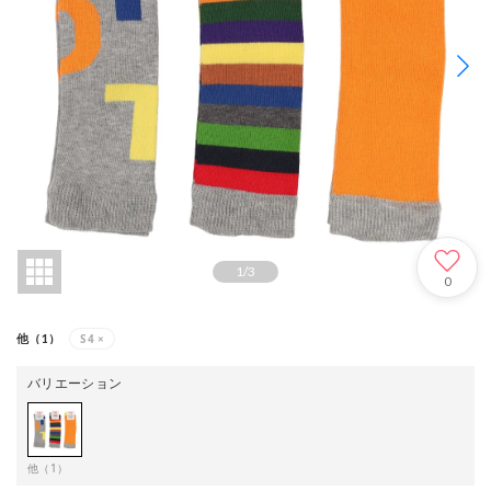
1
/
3
0
S4
×
他（1）
バリエーション
他（1）