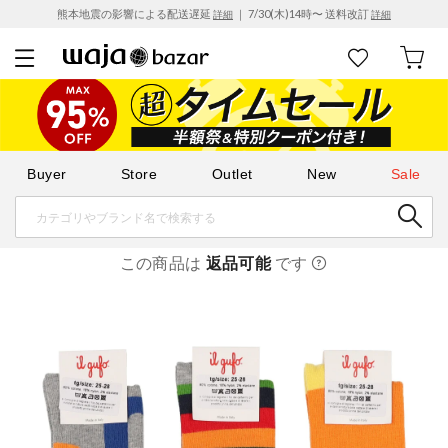
熊本地震の影響による配送遅延
｜ 7/30(木)14時〜 送料改訂
詳細
詳細
Buyer
Store
Outlet
New
Sale
この商品は
返品可能
です