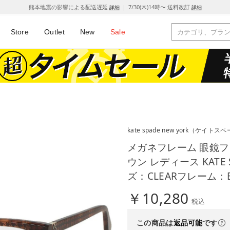
熊本地震の影響による配送遅延
｜ 7/30(木)14時〜 送料改訂
詳細
詳細
Store
Outlet
New
Sale
kate spade new york
（ケイトスペ
メガネフレーム 眼鏡フ
ウン レディース KATE S
ズ：CLEARフレーム：
￥10,280
税込
この商品は
返品可能
です