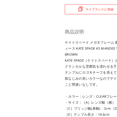
マイブランドに登録
商品説明
ケイトスペード メガネフレーム 
ィース KATE SPADE KS MANDE
BROWN
KATE SPADE（ケイトスペー
クラシカルな雰囲気を漂わせる千
テンプルにロゴモチーフを添えて
肌なじみの良いカラーなのでデイ
こと間違いなしです。
・カラー：レンズ：CLEARフレー
・サイズ：［A］レンズ幅（横）：5
［C］ブリッジ幅(鼻幅)：2cm ［
［E］テンプル長さ：14.6cm