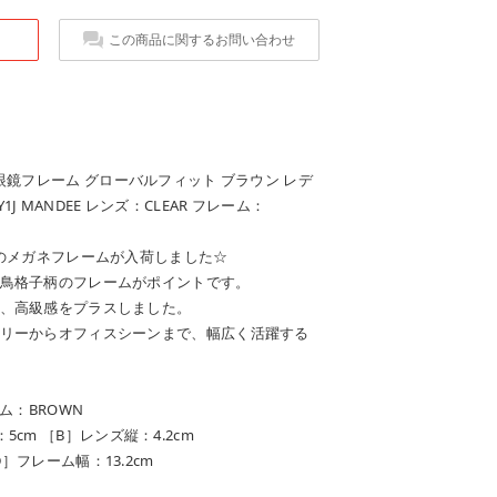
この商品に関するお問い合わせ
眼鏡フレーム グローバルフィット ブラウン レデ
E Y1J MANDEE レンズ：CLEAR フレーム：
ド）のメガネフレームが入荷しました☆
鳥格子柄のフレームがポイントです。
、高級感をプラスしました。
リーからオフィスシーンまで、幅広く活躍する
ム：BROWN
cm ［B］レンズ縦：4.2cm
D］フレーム幅：13.2cm