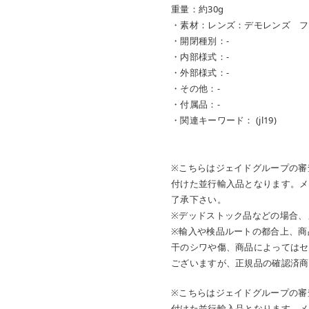
重量：約30g
・素材：レンズ：デモレンズ フ
・開閉種別：-
・内部様式：-
・外部様式：-
・その他：-
・付属品：-
・関連キーワード： (jl19)
※こちらはジェイドグループの審
付けた並行輸入品となります。メ
了承下さい。
※デッドストック品などの場合、
※輸入や検品ルートの都合上、商
干のシワや傷、商品によってはセ
ございますが、正規品の確認済商
※こちらはジェイドグループの審
付けた並行輸入品となります。メ