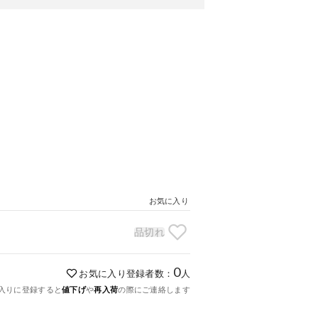
お気に入り
品切れ
0
お気に入り登録者数：
人
入りに登録すると
値下げ
や
再入荷
の際にご連絡します