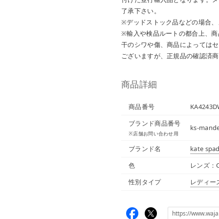
了承下さい。
※デッドストック品などの場合、
※輸入や検品ルートの都合上、商
干のシワや傷、商品によってはセ
ございますが、正規品の確認済商
商品詳細
商品番号
KA4243D
ブランド商品番号
ks-man
※店舗お問い合わせ用
ブランド名
kate spa
色
レンズ：C
性別タイプ
レディー