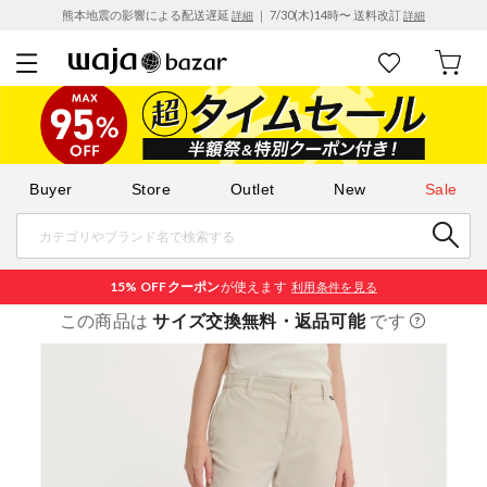
熊本地震の影響による配送遅延
｜ 7/30(木)14時〜 送料改訂
詳細
詳細
Buyer
Store
Outlet
New
Sale
15% OFF
クーポン
が使えます
利用条件を見る
この商品は
サイズ交換無料・返品可能
です