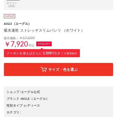
ホワイト
（008）
（エーグル）
AIGLE
吸水速乾 ストレッチスリムパンツ （ホワイト）
￥17,600
販売価格：
￥7,920
55%OFF
税込
クーポンを使えばさらに
1,188
円引き！
※適用条件
サイズ・色を選ぶ
ショップ
:
エーグル公式
ブランド
:
AIGLE
（エーグル）
性別タイプ
:
レディース
カテゴリ
: