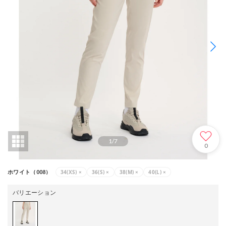
1
/
7
0
34(XS)
×
36(S)
×
38(M)
×
40(L)
×
ホワイト（008）
バリエーション