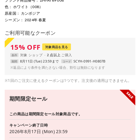
ブランド商品番号
： ZHFAT69 008
色
： ホワイト（008）
原産国
： カンボジア
シーズン
： 2024年 春夏
ご利用可能なクーポン
15
%
OFF
対象商品を見る
対象
ショップ
2 点以上
条件
8月11日 (Tue) 23:59まで
SCYH-0991-H0807B
期間
コード
※返品により条件を満たさない場合、割引は無効になります
※1回のご注文に使えるクーポンは1つです。注文後の適用はできません。
期間限定セール
この商品は期間限定セール対象商品です。
キャンペーン終了日時
2026年8月17日 (Mon) 23:59