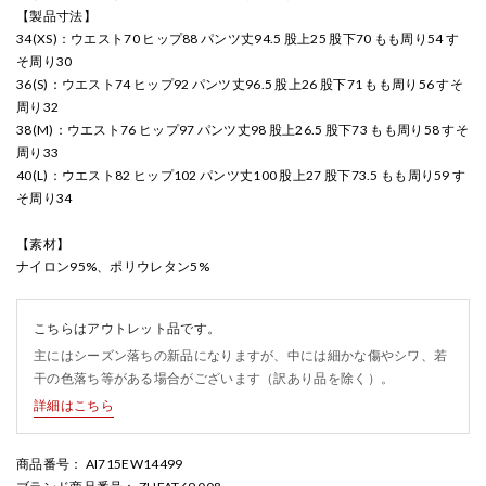
【製品寸法】
34(XS)：ウエスト70 ヒップ88 パンツ丈94.5 股上25 股下70 もも周り54 す
そ周り30
36(S)：ウエスト74 ヒップ92 パンツ丈96.5 股上26 股下71 もも周り56 すそ
周り32
38(M)：ウエスト76 ヒップ97 パンツ丈98 股上26.5 股下73 もも周り58 すそ
周り33
40(L)：ウエスト82 ヒップ102 パンツ丈100 股上27 股下73.5 もも周り59 す
そ周り34
【素材】
ナイロン95%、ポリウレタン5%
こちらはアウトレット品です。
主にはシーズン落ちの新品になりますが、中には細かな傷やシワ、若
干の色落ち等がある場合がございます（訳あり品を除く）。
詳細はこちら
商品番号
： AI715EW14499