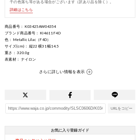
干の色落ち等がある場合がございます（訳あり品を除く）。
詳細はこちら
商品番号
： K03425AW04354
ブランド商品番号
： KI4611 F4D
色
： Metallic Lilac（F4D）
サイズ(cm)
： 縦22 横31 幅14.5
重さ
： 320.0g
表素材
： ナイロン
さらに詳しい情報を表示
URLをコピー
お気に入り登録ガイド