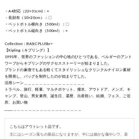
・A4対応（22×31cm)：×
・長財布（10×20cm）：〇
・ペットボトル横向き（500ml）：〇
・ペットボトル縦向き（500ml）：×
Collection：BASIC PLUSbr>
【Kipling（キプリング）】
1991年、世界のファッションの中心地のひとつである、ベルギーのアント
ワープからキプリングのサクセスストーリーが始まりました。
ブランドの象徴でもある軽くてスタイリッシュなクリンクルナイロン素材
を開発し、バッグを制作したのが始まりでした。
活用シーン＿＿＿＿＿＿＿＿＿＿＿＿＿＿＿＿
トラベル、旅行、軽量、マルチポケット、撥水、アウトドア、メンズ、キ
ャンプ、登山、男女兼用、誕生日、還暦、出産祝い、結婚、フェス、ご近
所、お買い物
_____＿＿＿＿＿＿＿＿＿＿＿＿＿＿＿＿＿＿
こちらはアウトレット品です。
主にはシーズン落ちの新品になりますが、中には細かな傷やシワ、若