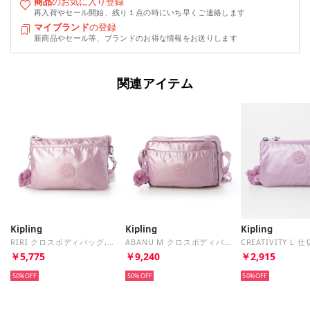
商品
のお気に入り登録
再入荷やセール開始、残り１点の時にいち早くご連絡します
マイブランド
の登録
新商品やセール等、ブランドのお得な情報をお送りします
関連アイテム
Kipling
Kipling
Kipling
RIRI クロスボディバッグ,トラベルアクセサリー （Metallic Lilac）
ABANU M クロスボディバッグ （Metallic Lilac）
￥5,775
￥9,240
￥2,915
50%
50%
50%