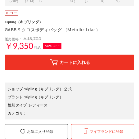
（70P）
（3FM）
L）
8Y）
J）
D）
9）
6A）
（キプリング）
Kipling
GABB S クロスボディバッグ （Metallic Lilac）
￥18,700
販売価格：
￥9,350
50%OFF
税込
カートに入れる
ショップ
:
Kipling（キプリング） 公式
ブランド
:
Kipling
（キプリング）
性別タイプ
:
レディース
カテゴリ
:
お気に入り登録
マイブランドに登録