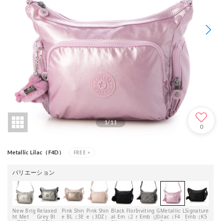
1
/
11
0
FREE
×
Metallic Lilac（F4D）
バリエーション
New Brig
Relaxed
Pink Shin
Pink Shin
Black Flor
Inviting G
Metallic L
Signature
Sign
ht Met
Grey Bl
e BL（3E
e（3DZ）
al Em（2
r Emb（J0
ilac（F4
Emb（K5
e E