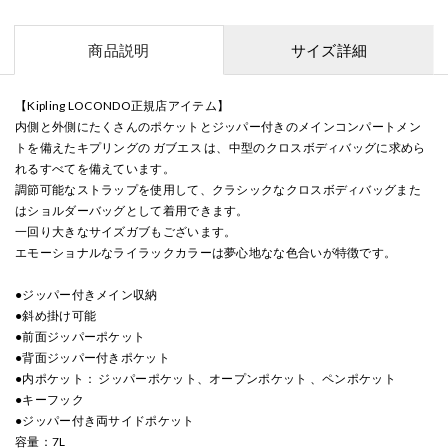
商品説明
サイズ詳細
【Kipling LOCONDO正規店アイテム】
内側と外側にたくさんのポケットとジッパー付きのメインコンパートメン
トを備えたキプリングの ガブエス は、中型のクロスボディバッグに求めら
れるすべてを備えています。
調節可能なストラップを使用して、クラシックなクロスボディバッグまた
はショルダーバッグとして着用できます。
一回り大きなサイズガブもございます。
エモーショナルなライラックカラーは夢心地なな色合いが特徴です。
●ジッパー付きメイン収納
●斜め掛け可能
●前面ジッパーポケット
●背面ジッパー付きポケット
●内ポケット： ジッパーポケット、オープンポケット 、ペンポケット
●キーフック
●ジッパー付き両サイドポケット
容量：7L