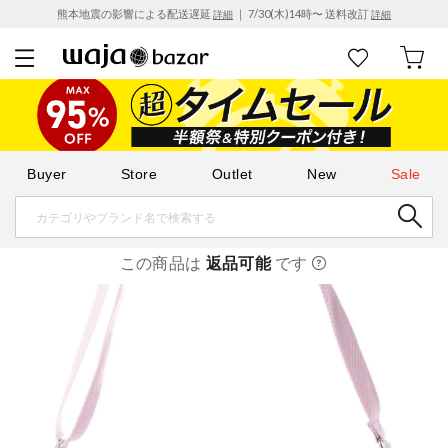
熊本地震の影響による配送遅延
｜ 7/30(木)14時〜 送料改訂
詳細
詳細
Buyer
Store
Outlet
New
Sale
この商品は
返品可能
です