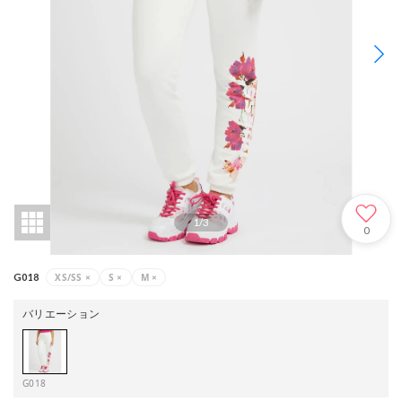
1
/
3
0
XS/SS
×
S
×
M
×
G018
バリエーション
G018