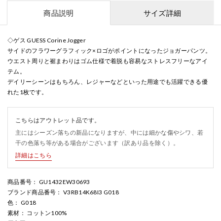
商品説明
サイズ詳細
◇ゲス GUESS Corine Jogger
サイドのフラワーグラフィック×ロゴがポイントになったジョガーパンツ。
ウエスト周りと裾まわりはゴム仕様で着脱も容易なストレスフリーなアイ
テム。
デイリーシーンはもちろん、レジャーなどといった用途でも活躍できる優
れた1枚です。
こちらはアウトレット品です。
主にはシーズン落ちの新品になりますが、中には細かな傷やシワ、若
干の色落ち等がある場合がございます（訳あり品を除く）。
詳細はこちら
商品番号
： GU1432EW30693
ブランド商品番号
： V3RB14K68I3 G018
色
： G018
素材
： コットン100%