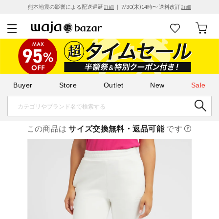
熊本地震の影響による配送遅延
｜ 7/30(木)14時〜 送料改訂
詳細
詳細
Buyer
Store
Outlet
New
Sale
この商品は
サイズ交換無料・返品可能
です