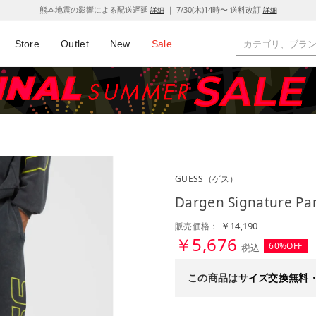
熊本地震の影響による配送遅延
｜ 7/30(木)14時〜 送料改訂
詳細
詳細
Store
Outlet
New
Sale
GUESS
（ゲス）
Dargen Signature
￥14,190
販売価格：
￥5,676
60%OFF
税込
この商品は
サイズ交換無料