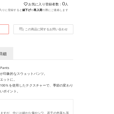
0
お気に入り登録者数：
人
入りに登録すると
値下げ
や
再入荷
の際にご連絡します
この商品に関するお問い合わせ
詳細
Pants
が印象的なスウェットパンツ。
エットに。
100％を使用したテクスチャーで、季節の変わり
いポイント。
。
りますが、中には細かな傷やシワ、若干の色落ち等