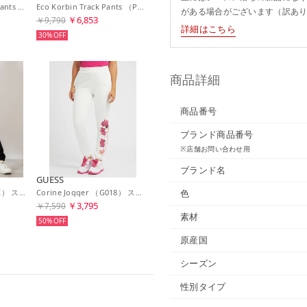
Anise Sweat Jogger Pants （G6X8）
Eco Korbin Track Pants （P13W） スウェットパンツ
がある場合がございます（訳あ
￥6,853
￥9,790
詳細はこちら
30%
商品詳細
商品番号
ブランド商品番号
※店舗お問い合わせ用
ブランド名
GUESS
色
Evelina Jogger （JBLK） スウェットパンツ レディース
Corine Jogger （G018） スウェットパンツ レディース
￥3,795
￥7,590
素材
50%
原産国
シーズン
性別タイプ