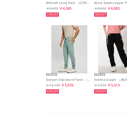
Mitchell Long Pant （G7R1）
￥4,345
￥6,083
￥8,690
￥8,690
50%
30%
GUESS
GUESS
Dargen Signature Pants （G7J4） スウェットパンツ
￥5,676
￥5,313
￥14,190
￥7,590
60%
30%