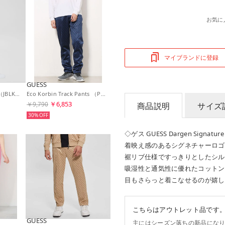
お気に
マイブランドに登録
GUESS
Eco Britney Joggers （JBLK） ジョガーパンツ レディース
Eco Korbin Track Pants （P7DD） スウェットパンツ
￥6,853
￥9,790
商品説明
サイズ
30%
◇ゲス GUESS Dargen Signature 
着映え感のあるシグネチャーロゴ
裾リブ仕様ですっきりとしたシル
吸湿性と通気性に優れたコットン
目もさらっと着こなせるのが嬉し
こちらはアウトレット品です
GUESS
主にはシーズン落ちの新品にな