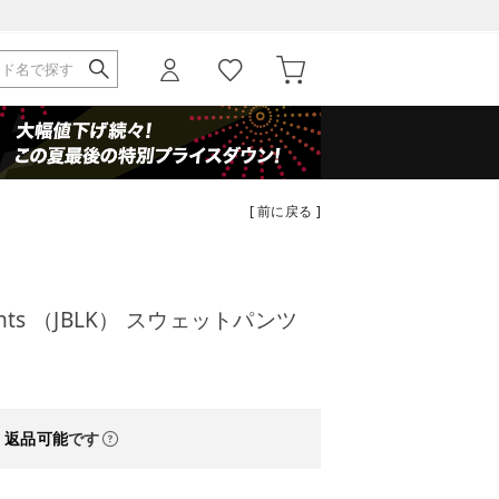
[ 前に戻る ]
 Pants （JBLK） スウェットパンツ
・返品可能
です