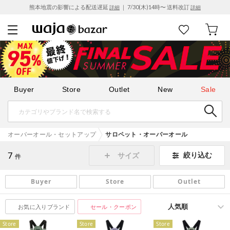
熊本地震の影響による配送遅延
｜ 7/30(木)14時〜 送料改訂
詳細
詳細
Buyer
Store
Outlet
New
Sale
オーバーオール・セットアップ
サロペット・オーバーオール
7
絞り込む
サイズ
件
Buyer
Store
Outlet
お気に入りブランド
セール・クーポン
Store
Store
Store