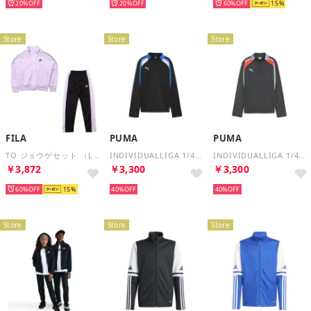
20%
20%
60%
15
Store
Store
Store
FILA
PUMA
PUMA
TO ジョウゲセット （LAV）
INDIVIDUALLIGA 1/4 ジップ トップ （BLACK-WHITE）
INDIVIDUALLIGA 1/4 ジップ トップ （SHADOW GRAY-WHITE）
￥3,872
￥3,300
￥3,300
60%
15
40%
40%
Store
Store
Store