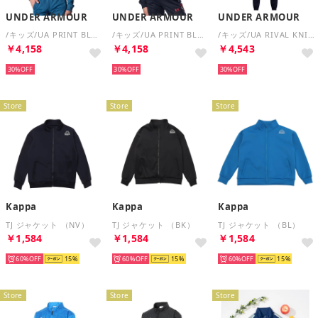
UNDER ARMOUR
UNDER ARMOUR
UNDER ARMOUR
/キッズ/UA PRINT BLOCK TRACK JACKET （Wham Blue / / Fresco Blue）
/キッズ/UA PRINT BLOCK TRACK JACKET （Black / / Red）
/キッズ/UA RIVAL KNIT TRACK SUIT （Midnight Navy / Midnight Navy / White）
￥4,158
￥4,158
￥4,543
30%
30%
30%
Store
Store
Store
Kappa
Kappa
Kappa
TJ ジャケット （NV）
TJ ジャケット （BK）
TJ ジャケット （BL）
￥1,584
￥1,584
￥1,584
60%
15
60%
15
60%
15
Store
Store
Store