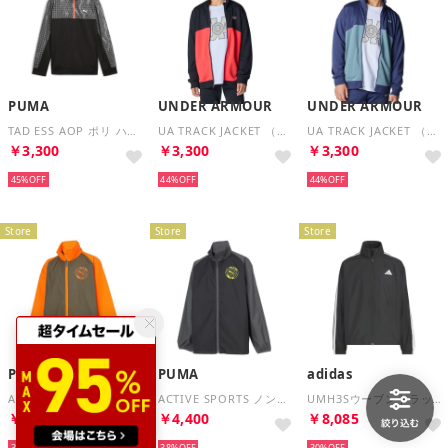
PUMA
UNDER ARMOUR
UNDER ARMOUR
TAD ESS AOP ポリ ハーフ ZIP B （BLACK）
UA TRACK JACKET （Black / Racer Red / White）
UA TRACK JACKET （Washed Navy / Jasper Blue / White）
￥3,300
￥3,300
￥3,300
45%
44%
44%
Store
Store
Store
PUMA
PUMA
adidas
ACTIVE SPORTS ノンライニング JKT （LODEN GREEN）
ACTIVE SPORTS ノンライニング JKT （BLACK）
UMH3Sウーブントラックスーツ （Top:ブラック Bottom:ブラック）
￥4,400
￥4,400
￥8,085
38%
38%
30%