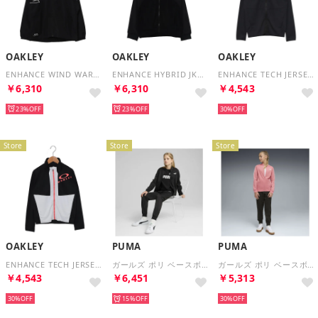
OAKLEY
OAKLEY
OAKLEY
ENHANCE WIND WARM JKT YTR 6.0 （BLACK）
ENHANCE HYBRID JKT YTR 6.0 （BLACK）
ENHANCE TECH JERSEY JKT YTR 6.0 （BLACK）
￥6,310
￥6,310
￥4,543
23%
23%
30%
Store
Store
Store
OAKLEY
PUMA
PUMA
ENHANCE TECH JERSEY JKT YTR 6.0 （WHITE）
ガールズ ポリ ベースボール スーツ 上下セット 120-160cm Poly Baseball Suit （Black）
ガールズ ポリ ベースボール スーツ 上下セット 120-160cm Poly Baseball Suit （Wild Pink）
￥4,543
￥6,451
￥5,313
30%
15%
30%