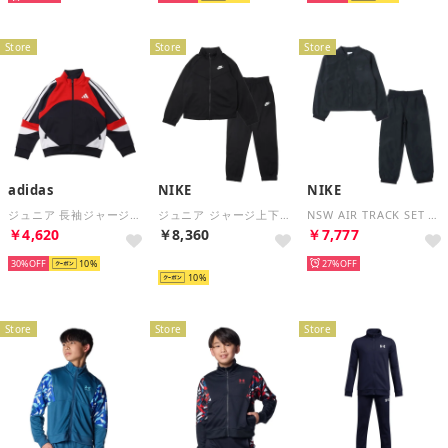
Store
Store
Store
adidas
NIKE
NIKE
ジュニア 長袖ジャージジャケット K MH CB トラックトップ KF9048 （Top:レジェンドインク Bottom:ホワイト）
ジュニア ジャージ上下セット YTH NSW DF トラックスーツ PK FZ HQ9315010 （BLACK/BLACK/WHITE）
NSW AIR TRACK SET トラックスーツ （ブラック）
￥4,620
￥8,360
￥7,777
30%
10
再入荷
27%
10
Store
Store
Store