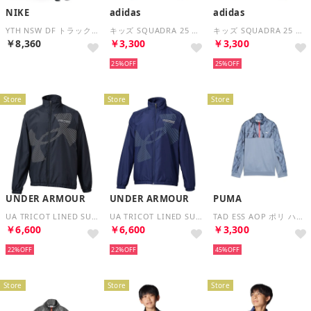
NIKE
adidas
adidas
YTH NSW DF トラックスーツ PK FZ （BLACK/WHITE）
キッズ SQUADRA 25 トレーニングジャケット （ブラック/ホワイト）
キッズ SQUADRA 25 トレーニングジャケット （チームロイヤルブルー/ホワイト）
￥8,360
￥3,300
￥3,300
25%
25%
Store
Store
Store
UNDER ARMOUR
UNDER ARMOUR
PUMA
UA TRICOT LINED SUPER BIG LOGO FULL ZIP （Black / Khaki Base / White）
UA TRICOT LINED SUPER BIG LOGO FULL ZIP （Washed Navy / / White）
TAD ESS AOP ポリ ハーフ ZIP B （COOL BLUE）
￥6,600
￥6,600
￥3,300
22%
22%
45%
Store
Store
Store