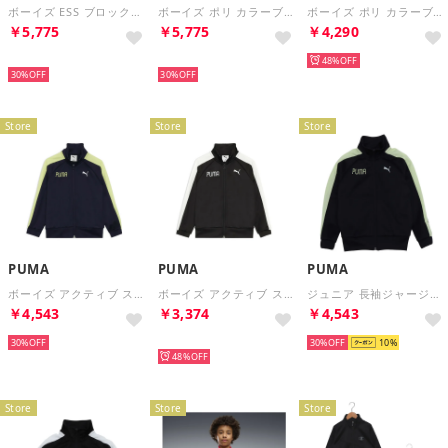
ボーイズ ESS ブロック ポリ スーツ 上下セット B 120-160cm ESS BLOCK Poly Suit （Emerald Ice）
ボーイズ ポリ カラーブロック スーツ 上下セット B 120-160cm Poly Colorblock Suit （For All Time Red）
ボーイズ ポリ カラーブロック スーツ 上下セット B 120-160cm Poly Colorblock Suit （Black）
￥5,775
￥5,775
￥4,290
再入荷
再入荷
48%
30%
30%
Store
Store
Store
PUMA
PUMA
PUMA
ボーイズ アクティブ スポーツ トレーニング ジャケット 120-160cm ACTIVE SPORTS TR JACKET （New Navy）
ボーイズ アクティブ スポーツ トレーニング ジャケット 120-160cm ACTIVE SPORTS TR JACKET （Black）
ジュニア 長袖ジャージジャケット ACTIVE SPORTS トレーニング JKT_ 694595 （New Navy）
￥4,543
￥3,374
￥4,543
30%
再入荷
30%
10
48%
Store
Store
Store