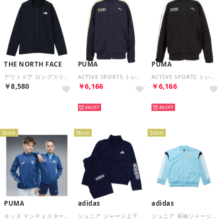
THE NORTH FACE
PUMA
PUMA
アウトドア ロングスリーブサンシェードフルジップジャケット キッズ NTJ12564 （K ブラック）
ACTIVE SPORTS トレーニング JKT 子ども ジュニア キッズ ジャケット アウター ジャンパー ジャージ 学校 登校 通学 上 （16 NEWNAVY）
ACTIVE SPORTS トレーニング JKT 子ども ジュニア キッズ ジャケット アウター ジャンパー ジャージ 学校 登校 通学 上 （01 PUMABLACK）
￥8,580
￥6,166
￥6,166
NEW
NEW
NEW
4%
4%
Store
Store
Store
PUMA
adidas
adidas
キッズ マンチェスターシティ FC キング アンセム ジャケット 128-164cm MCFC KING Anthem Jacket Jr （Speedy Blue-White）
ジュニア ジャージ上下セット エッセンシャルズ クライマクール トラックスーツ KF4551 （ダークブルー/ホワイト）
ジュニア 長袖ジャージジャケット ハウス オブ ティロ トラックトップ KH3808 （アイスブルー）