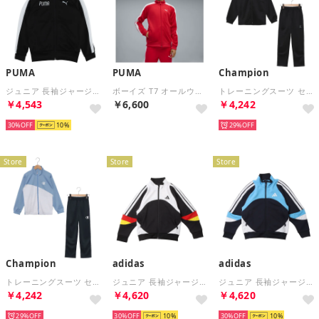
PUMA
PUMA
Champion
ジュニア 長袖ジャージジャケット ACTIVE SPORTS トレーニング JKT_ 694595 （Black）
ボーイズ T7 オールウェイズ オン トラック ジャケット B 128-164cm T7 ALWAYS ON Track Jacket （For All Time Red）
トレーニングスーツ セットアップ （ブラック）
￥4,543
￥6,600
￥4,242
30%
10
29%
Store
Store
Store
Champion
adidas
adidas
トレーニングスーツ セットアップ （ペールブルー）
ジュニア 長袖ジャージジャケット K MH CB トラックトップ KF9047 （Top:ブラック Bottom:ブライトイエロー）
ジュニア 長袖ジャージジャケット K MH CB トラックトップ KF9050 （Top:レジェンドインク Bottom:ホワイト）
￥4,242
￥4,620
￥4,620
29%
30%
10
30%
10