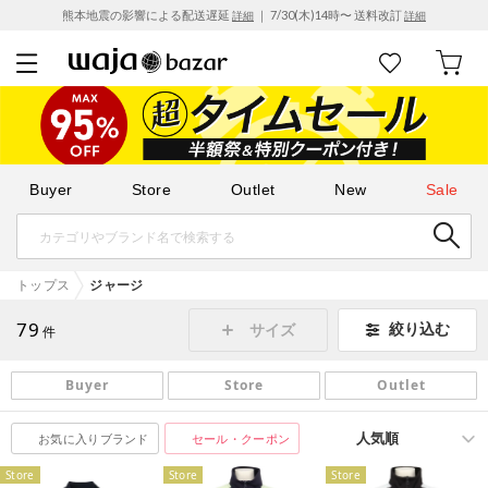
熊本地震の影響による配送遅延
｜ 7/30(木)14時〜 送料改訂
詳細
詳細
Buyer
Store
Outlet
New
Sale
トップス
ジャージ
79
絞り込む
サイズ
件
Buyer
Store
Outlet
お気に入りブランド
セール・クーポン
Store
Store
Store