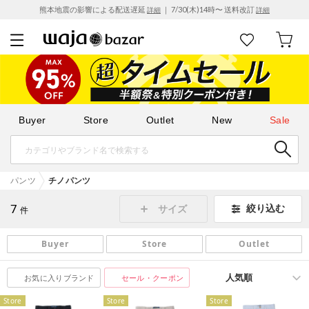
熊本地震の影響による配送遅延
｜ 7/30(木)14時〜 送料改訂
詳細
詳細
Buyer
Store
Outlet
New
Sale
パンツ
チノパンツ
7
絞り込む
サイズ
件
Buyer
Store
Outlet
お気に入りブランド
セール・クーポン
Store
Store
Store