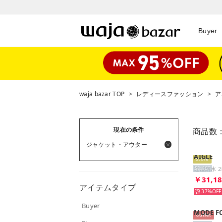
Buyer
waja bazar TOP
>
レディースファッション
>
ア
現在の条件
商品数
ジャケット・アウター
AIGLE
Store
SELECT
￥31,1
アイテムタイプ
37%
Buyer
MODE F
Outlet