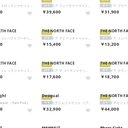
Store
Store
アウトドア クロノスジャケット NPW12652 （ST ストーンスラブ）
アウトドア フューチャーライトドリズルジャケット NPW12601 （K ブラック）
NEW
NEW
00
￥39,600
￥31,900
RTH FACE
THE NORTH FACE
THE NORTH F
Store
Store
アウトドア コンパクトフーデッドベスト NP22635 （FI フォッシルアイボリー）
アウトドア アドベンチャージャケット NPJ22630 （K ブラック）
NEW
NEW
00
￥15,400
￥13,200
RTH FACE
THE NORTH FACE
THE NORTH F
Store
Store
アウトドア トレッドジャケット Tread Jacket レディース アウター シェル レインジャケット （K ブラック）
アウトドア ザ コーチジャケット メンズ レディース アウター 上着 撥水加工 シンプル トップ （K ブラック）
NEW
NEW
00
￥17,600
￥18,700
ight
Desigual
THE NORTH F
Store
Store
 Jacket （Pale Pink）
刺繍入りデニムジャケット （ブルー）
NEW
NEW
50
￥32,900
￥44,000
T
MAMMUT
Phase Eight