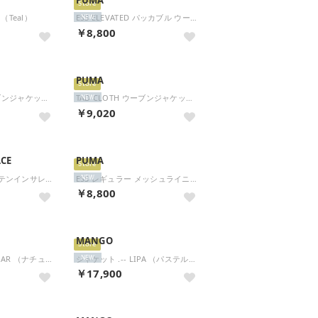
Store
t （Teal）
ESS ELEVATED パッカブル ウーブン JKT 693754 （01 PUMABLACK）
NEW
￥8,800
PUMA
Store
TAD CLOTH ウーブンジャケット 527028 （02 PUMAWHITE）
TAD CLOTH ウーブンジャケット 527028 （01 PUMABLACK）
NEW
￥9,020
ACE
PUMA
Store
アウトドア マウンテンインサレーションジャケット NY82553 （BK ブラック×クリアレイクブ）
ESS レギュラー メッシュライニング ウィンドブレーカー ジャケット 687732 （87 ALPINESNOW）
NEW
￥8,800
MANGO
Store
ジャケット .-- TAMAR （ナチュラルホワイト）
ジャケット .-- LIPA （パステルグレー）
NEW
￥17,900