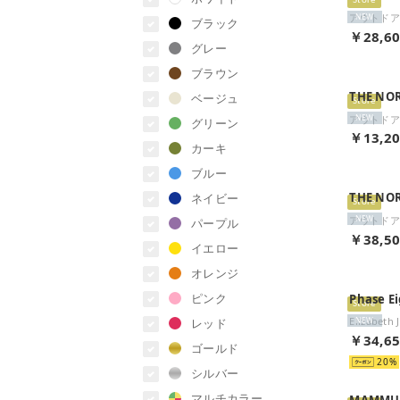
Store
NEW
ブラック
￥28,6
グレー
ブラウン
THE NO
ベージュ
Store
NEW
グリーン
￥13,2
カーキ
ブルー
THE NO
ネイビー
Store
NEW
パープル
￥38,5
イエロー
オレンジ
ピンク
Phase E
Store
Elizabeth
レッド
NEW
￥34,6
ゴールド
20
シルバー
マルチカラー
MAMMU