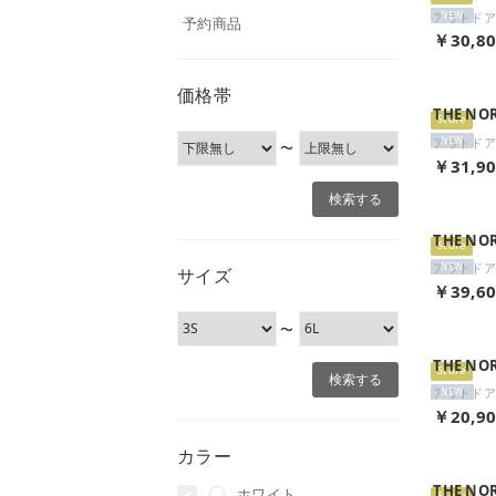
NEW
予約商品
￥30,8
価格帯
THE NO
Store
NEW
〜
￥31,9
THE NO
Store
NEW
サイズ
￥39,6
〜
THE NO
Store
NEW
￥20,9
カラー
THE NO
ホワイト