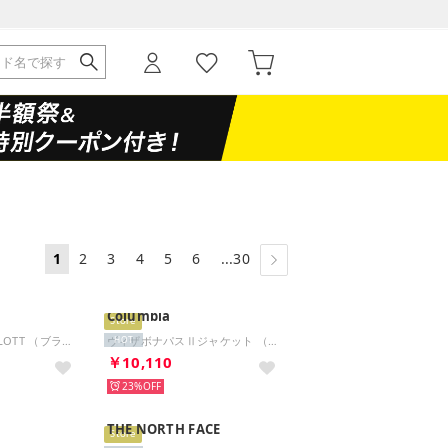
1
2
3
4
5
6
...30
Columbia
Store
ブレザー .-- CHARLOTT （ブラウン）
ヴィザボナパスⅡジャケット （Black）
HOT
￥10,110
23%
THE NORTH FACE
Store