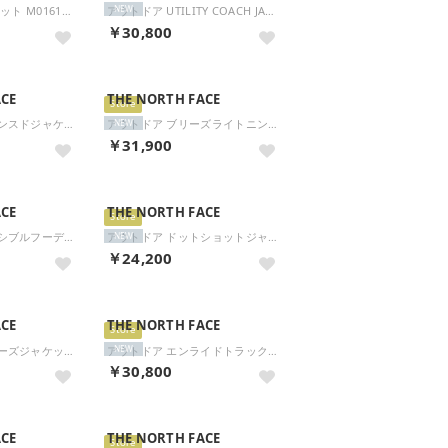
KIDS デニムジャケット M01616 M00WH （0M01/デニムブルー）
アウトドア UTILITY COACH JACKET AF 101200760 （BLACK）
NEW
￥30,800
ACE
THE NORTH FACE
Store
アウトドア アドバンスドジャケット メンズ レディース アウター 上着 撥水加工 雨 雪 シンプ （K ブラック）
アウトドア ブリーズライトニングコート NPW12660 （SP スモークドパール）
NEW
￥31,900
ACE
THE NORTH FACE
Store
アウトドア フレキシブルフーディ FLEXIBLE HOODIE レディース シェルPF LOGOWEAR （ZC ミックスチャコール）
アウトドア ドットショットジャケット DOT SHOT JACKET メンズ レディース トップス コート （AG アスファルトグレー）
NEW
￥24,200
ACE
THE NORTH FACE
Store
アウトドア ハイカーズジャケット HIKERS' JACKET レディース GORETEX ゴアテックス ト （FG ヒューズボックスグレー）
アウトドア エンライドトラックジャケット ENRIDE TRACK JACKET メンズ レディース URB （AN アビエイターネイビー）
NEW
￥30,800
ACE
THE NORTH FACE
Store