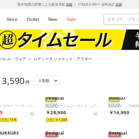
熊本地震の影響による配送遅延
｜ 7/30(木)14時〜 送料改訂
詳細
詳細
Store
Outlet
New
Sale
パレル・ウェア
>
レディース ジャケット・アウター
3,590
：
件
Desigual
MANGO
Store
Store
透湿防水 2レイヤー フーディジャケット RP （ホワイト)
ロゴ付きデニムジャケット （ブルー）
HOT
HOT
85
￥28,900
￥14,900
15
￥1,500
OURRURE
Desigual
Desigual
Outlet
Outlet