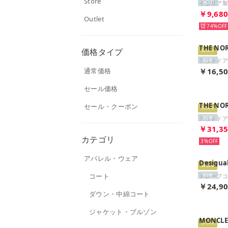
Store
HOT
￥9,68
Outlet
74%
THE NO
価格タイプ
Store
NEW
通常価格
￥16,5
セール価格
THE NO
セール・クーポン
Store
NEW
￥31,3
カテゴリ
3%
アパレル・ウェア
Desigua
Store
コート
NEW
￥24,9
ダウン・中綿コート
ジャケット・ブルゾン
MONCLE
Store