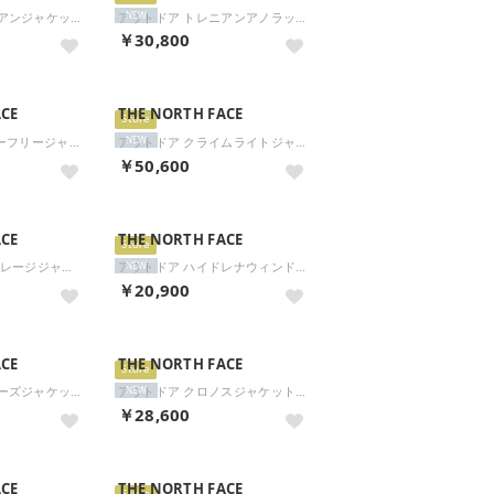
アウトドア トレニアンジャケット TORENIAN JACKET メンズ レディース ジャケット 上着 トッ （K ブラック）
アウトドア トレニアンアノラック TORENIAN ANORAK メンズ レディース ウインドウェア アウト （HE ヒーローブルー×エステー）
NEW
￥30,800
ACE
THE NORTH FACE
Store
アウトドア TNFビーフリージャケット BE FREE JACKET レディース 通気性 虫よけ加工 UVカ （NT ニュートープ）
アウトドア クライムライトジャケット レディース トップス アウター フーディ 登山 ハイキン （K ブラック）
NEW
￥50,600
ACE
THE NORTH FACE
Store
アウトドア CRストレージジャケット メンズ レディース アウター 上着 フーディ 防水 手ぶら （KT ケルプタン）
アウトドア ハイドレナウィンドジャケット メンズ レディース アウター 上着 トップス はっ水 （FS フォッシルアイボリー×ス）
NEW
￥20,900
ACE
THE NORTH FACE
Store
アウトドア ハイカーズジャケット NPW12610 （ST ストーンスラブ）
アウトドア クロノスジャケット NPW12652 （K ブラック）
NEW
￥28,600
ACE
THE NORTH FACE