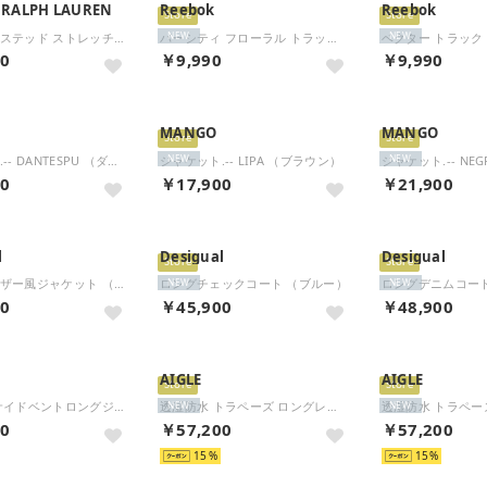
 RALPH LAUREN
Reebok
Reebok
Store
Store
ダブルブレステッド ストレッチ ピケ ブレザー （410ネイビー）
バーシティ フローラル トラックトップ （ブルー）
NEW
NEW
00
￥9,990
￥9,990
MANGO
MANGO
Store
Store
ジャケット.-- DANTESPU （ダークレッド）
ジャケット.-- LIPA （ブラウン）
NEW
NEW
00
￥17,900
￥21,900
l
Desigual
Desigual
Store
Store
フェイクレザー風ジャケット （グレー/ブラック）
ロングチェックコート （ブルー）
ロングデニムコート
NEW
NEW
00
￥45,900
￥48,900
AIGLE
AIGLE
Store
Store
透湿防水 サイドベントロングジャケット （モスグリーン）
透湿防水 トラペーズ ロングレインコート （ダークグリーン）
NEW
NEW
00
￥57,200
￥57,200
15
15