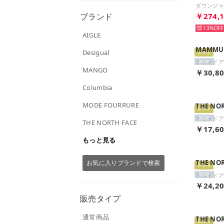
ブランド
￥274,1
13%
AIGLE
MAMMU
Desigual
Store
NEW
MANGO
￥30,8
Columbia
MODE FOURRURE
THE NO
Store
NEW
THE NORTH FACE
￥17,6
もっと見る
THE NO
お気に入りブランドで検索
Store
NEW
￥24,2
販売タイプ
通常商品
THE NO
Store