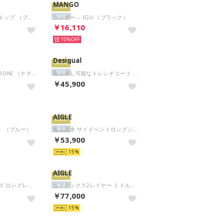
MANGO
Store
ベクター トラックトップ （ブラック）
ブレザー.-- IGU （ブラック）
NEW
￥16,110
10%
Desigual
Store
ジャケット.-- NEGRONI （ナチュラルホワイト）
取り外し可能なトレンチコート （ブラウン）
NEW
￥45,900
AIGLE
Store
 （ブルー）
透湿防水 サイドベントロングジャケット （ブラック）
NEW
￥53,900
15
AIGLE
Store
透湿防水 トラペーズ ロングレインコート （ダークブラウン）
ゴアテックス2レイヤー ミドル丈トレンチコート （モスグリーン）
NEW
￥77,000
15