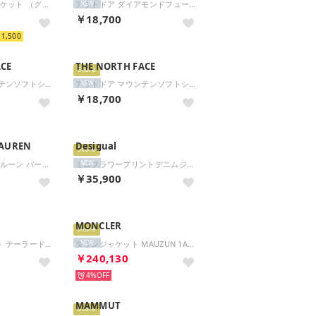
ポンチョ フード ポケット （グレー/ブラック）
アウトドア ダイアモンドフューズアクションウィンドフーディ レディース アウター 上着 パー （K ブラック）
NEW
￥18,700
1,500
ACE
THE NORTH FACE
Store
アウトドア マウンテンソフトシェルフーディ NPW22603 （K ブラック）
アウトドア マウンテンソフトシェルフーディ NPW22603 （CL クレイグレー）
NEW
￥18,700
LAUREN
Desigual
Store
コットン ツイル バルーン バーン ジャケット （300グリーン）
ミニフラワープリントデニムジャケット （グレー/ブラック）
NEW
￥35,900
MONCLER
Store
レギュラーフィット テーラードジャケット （ブルー）
ダウンジャケット MAUZUN 1A00001 597YW （20N/ライトベージュ）
NEW
￥240,130
4%
MAMMUT
Store