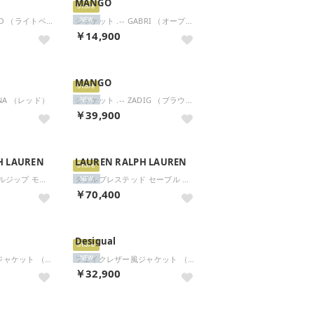
MANGO
Store
ジャケット .-- NILO （ライトベージュ）
ジャケット .-- GABRI （オープンブルー）
NEW
￥14,900
MANGO
Store
ANA （レッド）
ジャケット .-- ZADIG （ブラウン）
NEW
￥39,900
H LAUREN
LAUREN RALPH LAUREN
Store
ケーブルニット フルジップ モックネック セーター （410ネイビー）
ダブルブレステッド セーブル クレープ ジャケット （001ブラック）
NEW
￥70,400
Desigual
Store
ミッキープリントジャケット （ブルー）
フェイクレザー風ジャケット （グレー/ブラック）
NEW
￥32,900