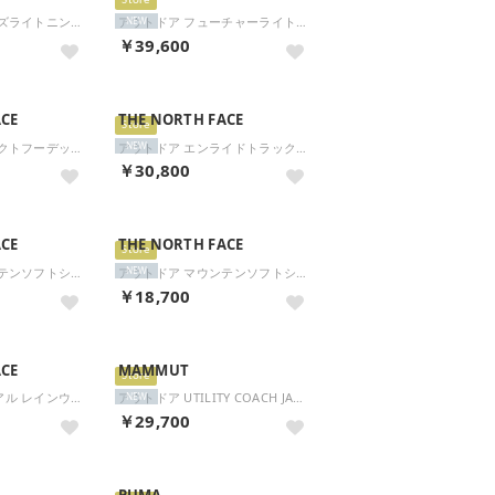
Store
アウトドア ブリーズライトニングコート NPW12660 （K ブラック）
アウトドア フューチャーライトドリズルジャケット NPW12601 （CL クレイグレー）
NEW
￥39,600
ACE
THE NORTH FACE
Store
アウトドア コンパクトフーデッドベスト NP22635 （CK クラシックカーキ）
アウトドア エンライドトラックジャケット メンズ レディース アウター 上着 撥水 通気性 自 （ST ストーンスラブ）
NEW
￥30,800
ACE
THE NORTH FACE
Store
アウトドア マウンテンソフトシェルフーディ メンズ ジャケット 上着 アウター パーカー フル （CL クレイグレー）
アウトドア マウンテンソフトシェルフーディ メンズ ジャケット 上着 アウター パーカー フル （K ブラック）
NEW
￥18,700
ACE
MAMMUT
Store
アウトドアカジュアル レインウェア Mountain Rounder Jacket_マウンテンラウンダージャケット（レディース） （ブラック）
アウトドア UTILITY COACH JACKET AF 101200760 （D.MARSH-BK）
NEW
￥29,700
PUMA