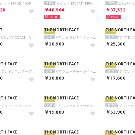
ダウンジャケット MAIRE 1A00142 68950 （999/ブラック）
KIDS ジャケット M01731 M00UV コットン （0M860/ネイビー）
NEW
NEW
20
￥40,964
￥37,532
3%
3%
T
THE NORTH FACE
THE NORTH F
Store
Store
アウトドア UTILITY COACH JACKET AF 101200760 （MARINE）
アウトドア ハイドレナウィンドジャケット HYDRENA WIND JACKET メンズ レディース ウイン （K ブラック）
NEW
NEW
00
￥20,900
￥25,300
RTH FACE
THE NORTH FACE
THE NORTH F
Store
Store
アウトドア フレキシブルフーディ FLEXIBLE HOODIE レディース シェルPF LOGOWEAR （K ブラック）
アウトドア フューチャーライトドリズルジャケット レディース FL Drizzle Jacket トップス （IC アイアンシトラス）
NEW
NEW
00
￥30,800
￥17,600
RTH FACE
THE NORTH FACE
THE NORTH F
Store
Store
アウトドア ドットショットジャケット DOT SHOT JACKET メンズ レディース トップス コート （KT ケルプタン）
アウトドア フィールドユーティリティベスト Field Utility Vest メンズ レディース トップ （K ブラック）
NEW
NEW
00
￥19,800
￥53,900
RTH FACE
THE NORTH FACE
THE NORTH F
Store
Store