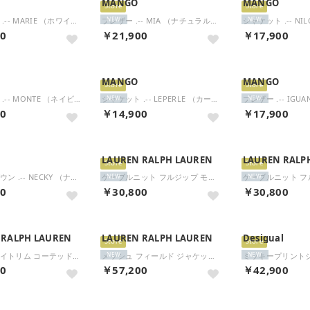
MANGO
MANGO
Store
Store
ジャケット .-- MARIE （ホワイト）
ブレザー .-- MIA （ナチュラルホワイト）
NEW
NEW
00
￥21,900
￥17,900
MANGO
MANGO
Store
Store
ジャケット .-- MONTE （ネイビーブルー）
ジャケット .-- LEPERLE （カーキ）
ブレザー .-- IGU
NEW
NEW
00
￥14,900
￥17,900
LAUREN RALPH LAUREN
LAUREN RALP
Store
Store
フェイクダウン .-- NECKY （ナチュラルホワイト）
ケーブルニット フルジップ モックネック セーター （260ブラウン）
NEW
NEW
00
￥30,800
￥30,800
 RALPH LAUREN
LAUREN RALPH LAUREN
Desigual
Store
Store
コーデュロイトリム コーテッド コットン ジャケット （270ブラウン）
メッシュ フィールド ジャケット （001ブラック）
NEW
NEW
00
￥57,200
￥42,900