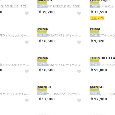
Store
Store
アウトドア GLACIER LIGHT ZIP-IN JACKET AF 101303880 （0001 BLACK）
アウトドア MIRACLE ML JACKET AF 101405341 （40284 DARKMARSH）
Bellona Knit Coa
NEW
NEW
00
￥35,200
￥33,550
20
PUMA
PUMA
Store
Store
ESS ELEVATED パッカブル ウーブン JKT 693754 （42 SILVERMIST）
AUTUMN2WAYJKT レディース ウィメンズ 女性 ジャケット アウター ジャンパー 上着 防寒 裏起毛 ポケット 高機能 ロゴ （87 WARMWHITE）
NEW
NEW
0
￥16,500
￥9,020
PUMA
THE NORTH F
Store
Store
TRNEDGE 裏メッシュライナー ウーブン JKT ジャケット アウター ジャージ ウインドブレーカー レディース 女性 大人 ラ （87 WARMWHITE）
AUTUMN2WAYJKT レディース ウィメンズ 女性 ジャケット アウター ジャンパー 上着 防寒 裏起毛 ポケット 高機能 ロゴ （01 PUMABLACK）
NEW
NEW
50
￥16,500
￥55,000
MANGO
MANGO
Store
Store
ESS レギュラー メッシュライニング ウィンドブレーカー ジャケット 687732 （01 PUMABLACK）
ブレザー .-- IGUANA （ダークレッド）
NEW
NEW
0
￥17,900
￥17,900