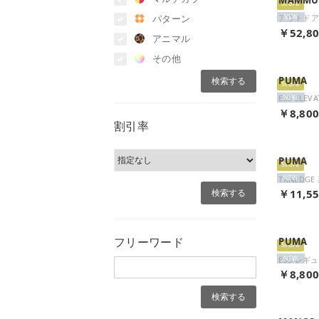
Store
パターン
NEW
￥52,8
アニマル
その他
PUMA
Store
NEW
￥8,80
割引率
PUMA
Store
NEW
￥11,5
フリーワード
PUMA
Store
NEW
￥8,80