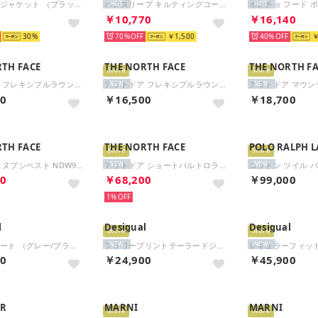
イタリア製ジャケット （ブラック）
パフスリーブ キルティングコート （ブラック）
HOT
HOT
0
￥10,770
￥16,140
30
70%
￥1,500
40%
￥
RTH FACE
THE NORTH FACE
THE NORTH F
Store
Store
アウトドア フレキシブルラウンドネックジャケット Flexible Roundneck Jacket レディ （ZC ミックスチャコール）
アウトドア フレキシブルラウンドネックジャケット Flexible Roundneck Jacket レディ （K ブラック）
NEW
NEW
00
￥16,500
￥18,700
RTH FACE
THE NORTH FACE
POLO RALPH 
Store
Store
アウトドア ヌプシベスト NDW92557 （K ブラック）
アウトドア ショートバルトロライトジャケット NDW92551 （RK ブラック×ロックスバリー）
NEW
NEW
50
￥68,200
￥99,000
1%
l
Desigual
Desigual
Store
Store
ドレープコート （グレー/ブラック）
フラワープリントテーラードジャケット （グレー/ブラック）
NEW
NEW
00
￥24,900
￥45,900
R
MARNI
MARNI
Store
Store