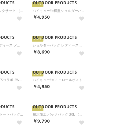
ODUCTS
OUTDOOR PRODUCTS
Store
ハイキュー!!×リュックサック （オレンジ）
ハイキュー!!×横型ショルダーバッグ （オレンジ）
￥4,950
ODUCTS
OUTDOOR PRODUCTS
Store
ボストンバッグ レディース メンズ ブランド バッグ 小さめ 軽量 おしゃれ カジュアル かわいい 2WAY 斜めがけ PEANUTSコレクション スヌーピー ロールボストン ODB027 （ブラック）
ショルダーバッグ レディース メンズ 斜めがけバッグ ブランド バッグ 軽量 大きめ 2WAY 手持ち A4 PEANUTSコレクション スヌーピー メッセンジャー2WAYショルダー ODB028 （ブラック）
￥8,690
ODUCTS
OUTDOOR PRODUCTS
Store
×SNOOPY PEANUTSコラボ 2WAYトート （カーキ）
ハイキュー!!× ミニロールボストンバッグ （オレンジ）
￥4,950
ODUCTS
OUTDOOR PRODUCTS
Store
ハイキュー!!× ミニトートバッグ さがら刺繍 （グレー）
撥水加工 バックパック 30L （シロ）
￥9,790