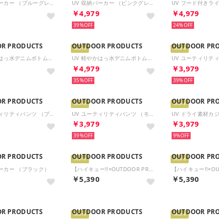
UV 収納パーカー （ブルーグレー）
UV 収納パーカー （ピンクグレー）
9
￥4,979
￥4,979
39%
24%
R PRODUCTS
OUTDOOR PRODUCTS
OUTDOOR PR
Store
Store
UV 軽やかはっ水デニムボトムス （ブルー）
UV 軽やかはっ水デニムボトムス （インディゴ）
9
￥4,979
￥3,979
35%
39%
R PRODUCTS
OUTDOOR PRODUCTS
OUTDOOR PR
Store
Store
UV ユーティリティパンツ （ブラック）
UV ユーティリティパンツ （モカ）
9
￥3,979
￥3,979
39%
9%
R PRODUCTS
OUTDOOR PRODUCTS
OUTDOOR PR
Store
Store
パーカー （ブラック）
【ハイキュー!!×OUTDOOR PRODUCTS】スクールバッグ風ミニショルダー ODHQ121 （クロ）
9
￥5,390
￥5,390
R PRODUCTS
OUTDOOR PRODUCTS
OUTDOOR PR
Store
Store