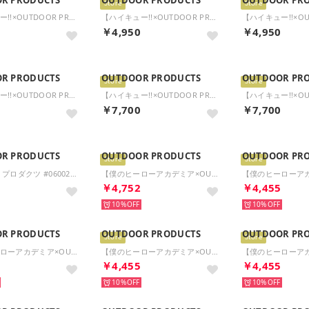
Store
Store
【ハイキュー!!×OUTDOOR PRODUCTS】ミニロールボストンバッグ （ネイビー）
【ハイキュー!!×OUTDOOR PRODUCTS】横型ショルダーバッグ （ベージュ）
0
￥4,950
￥4,950
R PRODUCTS
OUTDOOR PRODUCTS
OUTDOOR PR
Store
Store
【ハイキュー!!×OUTDOOR PRODUCTS】横型ショルダーバッグ （ブラック/レッド）
【ハイキュー!!×OUTDOOR PRODUCTS】リュックサック （ブラック）
0
￥7,700
￥7,700
R PRODUCTS
OUTDOOR PRODUCTS
OUTDOOR PR
Store
Store
アウトドア プロダクツ #06002293 レインポンチョ(男女兼用) （ブラック）
【僕のヒーローアカデミア×OUTDOOR PRODUCTS】キーホルダー付きミニキャラトート 轟焦凍×エンデヴァー （ホワイト（轟焦凍×エンデヴァー））
6
￥4,752
￥4,455
10%
10%
R PRODUCTS
OUTDOOR PRODUCTS
OUTDOOR PR
Store
Store
【僕のヒーローアカデミア×OUTDOOR PRODUCTS】キーホルダー付きミニキャラトート 死柄木弔×荼毘×トガヒミコ （ブラック（死柄木弔×荼毘×トガヒミコ））
【僕のヒーローアカデミア×OUTDOOR PRODUCTS】缶バッチ付きフラップショルダー （グレー（死柄木弔））
2
￥4,455
￥4,455
10%
10%