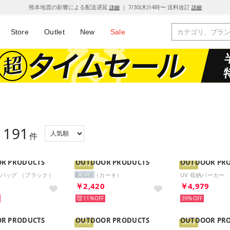
熊本地震の影響による配送遅延
｜ 7/30(木)14時〜 送料改訂
詳細
詳細
Store
Outlet
New
Sale
191
：
件
R PRODUCTS
OUTDOOR PRODUCTS
OUTDOOR PR
Store
Store
バッグ （ブラック）
85630 （カーキ）
UV 収納パーカー
再入荷
2
￥2,420
￥4,979
11%
39%
R PRODUCTS
OUTDOOR PRODUCTS
OUTDOOR PR
Store
Store