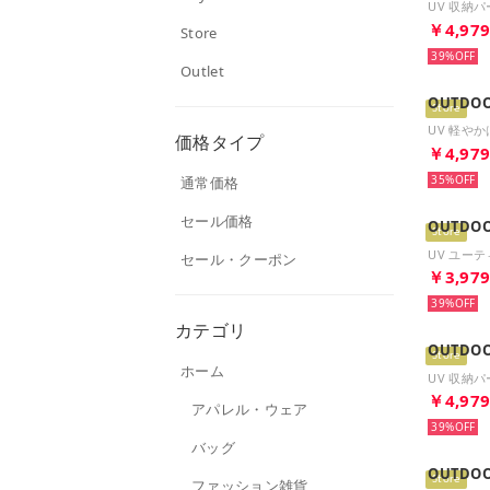
￥4,97
Store
39%
Outlet
OUTDOO
Store
価格タイプ
￥4,97
35%
通常価格
セール価格
OUTDOO
Store
セール・クーポン
￥3,97
39%
カテゴリ
OUTDOO
Store
ホーム
UV 収納
￥4,97
アパレル・ウェア
39%
バッグ
OUTDOO
Store
ファッション雑貨