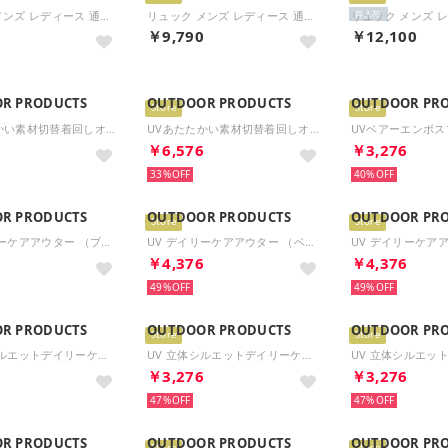
リュック メンズ レディース 通学 大容量 おしゃれ リュックサック カジュアル スポーツ 男子 女子 高校生 PC A4 B4 A3 通学リュック ブラック 黒 ODA101 （クログレー）
リュック メンズ レディース 通学 大容量 おしゃれ リュックサック カジュアル スポーツ 男子 女子 高校生 PC A4 B4 A3 通学リュック ブラック 黒 ODA101 （クロ）
再入荷
0
￥9,790
￥12,100
R PRODUCTS
OUTDOOR PRODUCTS
OUTDOOR PR
Store
Store
UVあたたかい素材切替着回しオーバーコート （ブラック）
UVあたたかい素材切替着回しオーバーコート （モカ）
6
￥6,576
￥3,276
33%
40%
R PRODUCTS
OUTDOOR PRODUCTS
OUTDOOR PR
Store
Store
UV デイリーケアアウター （ブラック）
UV デイリーケアアウター （ベージュ）
6
￥4,376
￥4,376
49%
49%
R PRODUCTS
OUTDOOR PRODUCTS
OUTDOOR PR
Store
Store
UV 立体シルエットデイリーケアパンツ （チャコール）
UV 立体シルエットデイリーケアパンツ （ブラック）
6
￥3,276
￥3,276
47%
47%
R PRODUCTS
OUTDOOR PRODUCTS
OUTDOOR PR