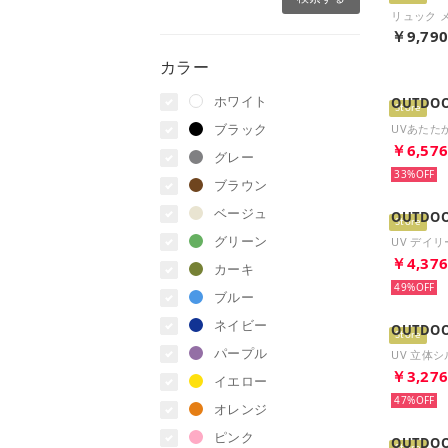
￥9,79
カラー
ホワイト
OUTDOO
Store
ブラック
￥6,57
グレー
33%
ブラウン
ベージュ
OUTDOO
Store
グリーン
￥4,37
カーキ
49%
ブルー
ネイビー
OUTDOO
Store
パープル
￥3,27
イエロー
47%
オレンジ
ピンク
OUTDOO