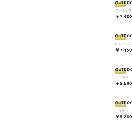
OUTDOO
Store
ロールボストン
￥7,48
OUTDOO
Store
￥7,15
OUTDOO
Store
￥8,69
OUTDOO
Store
￥5,28