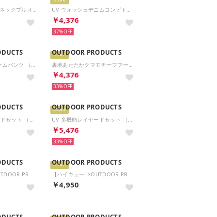
Store
UV MIXニットハイネックプルオーバー （グリーン）
UV ウォッシュデニムコンビトップス （チャコール）
￥4,376
37%
ODUCTS
OUTDOOR PRODUCTS
Store
裏地あたたかウォームパンツ （アイボリー）
裏地あたたかクマモチーフフーディー （ブラック）
￥4,376
33%
ODUCTS
OUTDOOR PRODUCTS
Store
UV 多機能レイヤードセット （ブラックXチャコール）
UV 多機能レイヤードセット （アイボリー X ベージュ）
￥5,476
33%
ODUCTS
OUTDOOR PRODUCTS
Store
【ハイキュー!!×OUTDOOR PRODUCTS】ミニロールボストンバッグ （ベージュ）
【ハイキュー!!×OUTDOOR PRODUCTS】ミニロールボストンバッグ （ブラック）
￥4,950
ODUCTS
OUTDOOR PRODUCTS