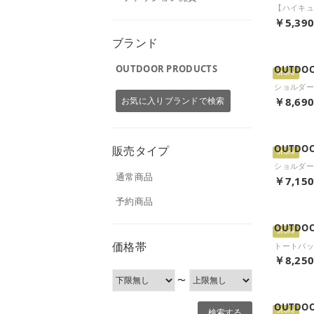
￥5,39
ブランド
OUTDOOR PRODUCTS
OUTDOO
Store
お気に入りブランドで検索
￥8,69
OUTDOO
販売タイプ
Store
通常商品
￥7,15
予約商品
OUTDOO
Store
価格帯
￥8,25
〜
OUTDOO
Store