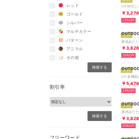
Store
レッド
￥3,27
ゴールド
25%
シルバー
マルチカラー
OUTDOO
Store
パターン
￥3,82
アニマル
30%
その他
OUTDOO
Store
￥5,47
割引率
33%
OUTDOO
Store
￥3,82
30%
フリーワード
OUTDOO