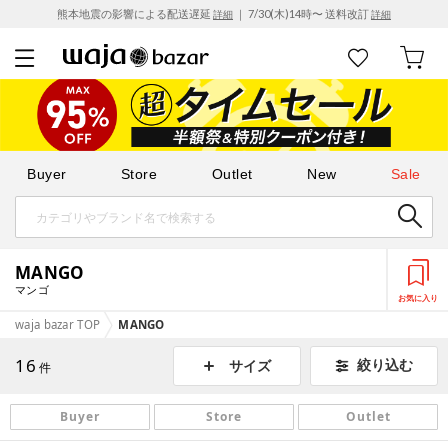
熊本地震の影響による配送遅延
｜ 7/30(木)14時〜 送料改訂
詳細
詳細
Buyer
Store
Outlet
New
Sale
MANGO
マンゴ
お気に入り
waja bazar TOP
MANGO
16
絞り込む
サイズ
件
Buyer
Store
Outlet