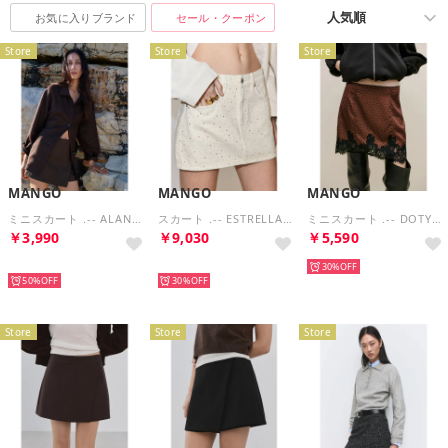
お気に入りブランド
セール・クーポン
Store
Store
Store
MANGO
MANGO
MANGO
ミニスカート .-- ALANA （ダークブラウン）
スカート .-- ESTRELLA （ナチュラルホワイト）
ミニスカート .-- DOTY （ブラウン）
￥3,990
￥9,030
￥5,590
HOT
再入荷
30%
50%
30%
Store
Store
Store