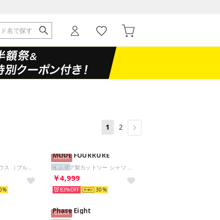
1
2
MODE FOURRURE
Outlet
刺繍 ボーホーブラウス （ブルー）
イタリア製カットソー シャツ （ブラック）
HOT
￥4,999
0
83%
30
Phase Eight
Outlet