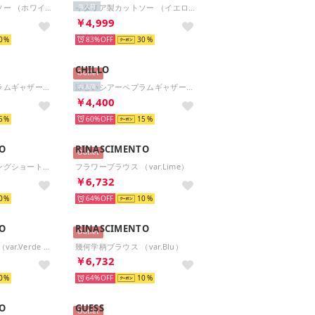
イタリア製カットソー （ホワイト）
イタリア製カットソー （イエローフラワー）
再入荷
￥4,999
0
83%
30
CHILLO
Outlet
涼しいシアーペプラムギャザーブラウス （グレージュ）
涼しいシアーペプラムギャザーブラウス （サックス）
再入荷
￥4,400
5
60%
15
O
RINASCIMENTO
Outlet
ウエストシャーリングショートリネンSH （Bianco）
フラワーブラウス （var.Lime）
￥6,732
0
64%
10
O
RINASCIMENTO
Outlet
フラワーブラウス （var.Verde Acqua）
幾何学柄ブラウス （var.Blu）
￥6,732
0
64%
10
O
GUESS
Outlet