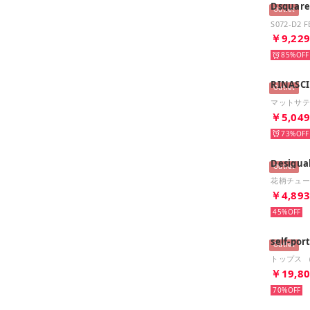
Dsquare
Outlet
￥9,22
85%
RINASC
Outlet
￥5,04
73%
Desigua
Outlet
花柄チュー
￥4,89
45%
self-por
Outlet
トップス （
￥19,8
70%