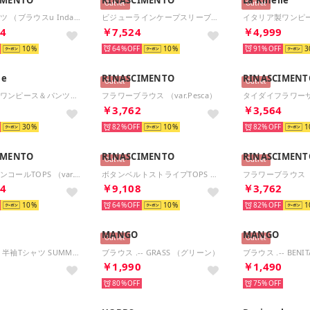
Outlet
Outlet
デニムシャツ （ブラウスu Indaco）
ビジューラインケープスリーブトップス（Panna Bianco）
84
￥7,524
￥4,999
10
64%
10
91%
3
le
RINASCIMENTO
RINASCIMENT
Outlet
Outlet
イタリア製ワンピース＆パンツセット （ブラック）
フラワーブラウス （var.Pesca）
9
￥3,762
￥3,564
30
82%
10
82%
1
IMENTO
RINASCIMENTO
RINASCIMENT
Outlet
Outlet
グラデスパンコールTOPS （var.Cioccolato）
ボタンベルトストライプTOPS （var.Bianco Panna）
84
￥9,108
￥3,762
10
64%
10
82%
1
MANGO
MANGO
Outlet
Outlet
レディース 半袖Tシャツ SUMMER SS シアサッカー シャツ 687091 (ベージュ)
ブラウス .-- GRASS （グリーン）
0
￥1,990
￥1,490
80%
75%