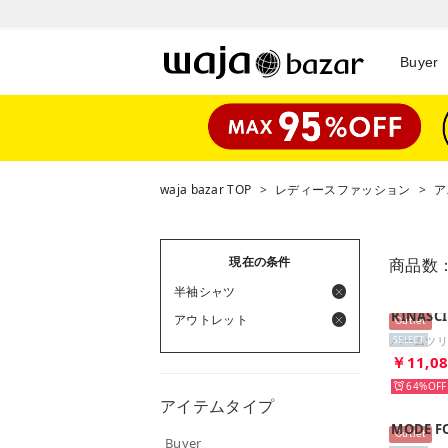
Buyer
waja bazar TOP
>
レディースファッション
>
ア
現在の条件
商品数
半袖シャツ
RINASC
アウトレット
Outlet
SELECT
￥11,0
64%
アイテムタイプ
MODE F
Outlet
Buyer