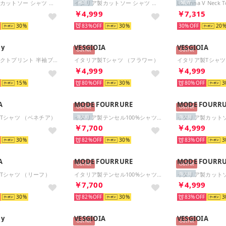
イタリア製カットソー シャツ （ネイビー）
イタリア製カットソー シャツ （ホワイト）
Lorenna V Neck 
HOT
NEW
9
￥4,999
￥7,315
30
83%
30
30%
20
ly
VESGIOIA
VESGIOIA
Outlet
Outlet
アブストラクトプリント 半袖ブラウス （ダークグリーン）
イタリア製Tシャツ （フラワー）
イタリア製Tシャツ
5
￥4,999
￥4,999
15
80%
30
80%
3
A
MODE FOURRURE
MODE FOURR
Outlet
Outlet
Tシャツ （ベネチア）
イタリア製テンセル100%シャツ （ピンク）
再入荷
再入荷
9
￥7,700
￥4,999
30
82%
30
83%
3
A
MODE FOURRURE
MODE FOURR
Outlet
Outlet
Tシャツ （リーフ）
イタリア製テンセル100%シャツ （ホワイト）
再入荷
9
￥7,700
￥4,999
30
82%
30
83%
3
ly
VESGIOIA
VESGIOIA
Outlet
Outlet