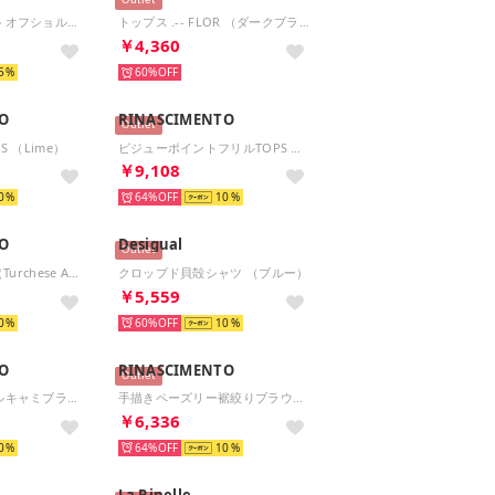
Outlet
エスニックプリントオフショルブラウス （MULTI）
トップス .-- FLOR （ダークブラウン）
￥4,360
5
60%
O
RINASCIMENTO
Outlet
 （Lime）
ビジューポイントフリルTOPS （Acqua Verde）
￥9,108
0
64%
10
O
Desigual
Outlet
裾ドロストTOPS （Turchese Azzurro）
クロップド貝殻シャツ （ブルー）
￥5,559
0
60%
10
O
RINASCIMENTO
Outlet
水彩フラワーフリルキャミブラウス （var.Rosa Camelia）
手描きペーズリー裾絞りブラウス （var.Nero）
￥6,336
0
64%
10
La Rinelle