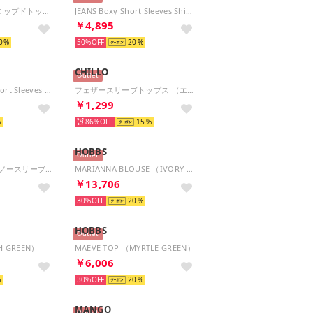
総ベロアレースクロップドトップス （Nero）
JEANS Boxy Short Sleeves Shirt （GJRV）
￥4,895
0
50%
20
CHILLO
Outlet
JEANS Baseball Short Sleeves Denim Shirt （GJRV）
フェザースリーブトップス （エクリュ）
￥1,299
86%
15
HOBBS
Outlet
UVスタイルアップノースリーブチュニック （リーフグリーン）
MARIANNA BLOUSE （IVORY MULTI）
￥13,706
30%
20
HOBBS
Outlet
SH GREEN）
MAEVE TOP （MYRTLE GREEN）
￥6,006
30%
20
MANGO