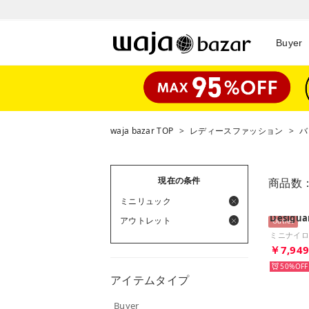
Buyer
waja bazar TOP
>
レディースファッション
>
バ
現在の条件
商品数
ミニリュック
Desigua
アウトレット
Outlet
￥7,94
50%
アイテムタイプ
Buyer