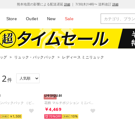
熊本地震の影響による配送遅延
｜ 7/30(木)14時〜 送料改訂
詳細
詳細
Store
Outlet
New
Sale
ッグ
>
リュック・バックパック
>
レディース ミニリュック
2
：
件
l
Desigual
Outlet
ミニナイロンバックパック （ピンク/レッド）
花柄 マルチポジション ミニバックパック （マルチ）
9
￥4,469
￥1,500
70%
10