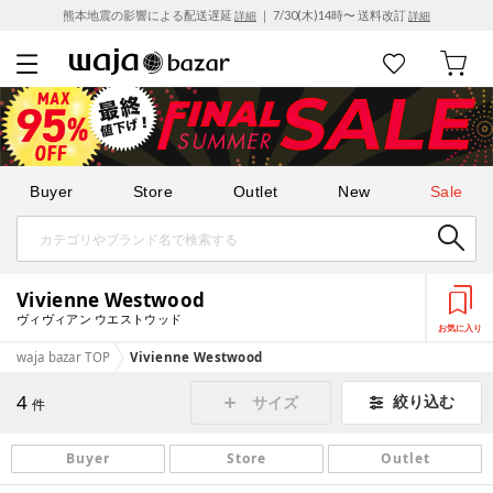
熊本地震の影響による配送遅延
｜ 7/30(木)14時〜 送料改訂
詳細
詳細
Buyer
Store
Outlet
New
Sale
Vivienne Westwood
ヴィヴィアン ウエストウッド
お気に入り
waja bazar TOP
Vivienne Westwood
4
絞り込む
サイズ
件
Buyer
Store
Outlet