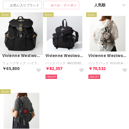
お気に入りブランド
セール・クーポン
Store
Store
Store
Vivienne Westwood
Vivienne Westwood
Vivienne Westwood
リュックサック ハイランド SMALL BACKPACK 4A03000AU W01CJ N401 （ブラック）
バックパック 4A03000AU W019E （N403/BLACK/SILVER-HW）
バックパック HIGHLAND 4A03000AU W001Y （M410/KHAKI-SILVER-HW）
￥65,800
￥82,357
￥70,532
28%
38%
Store