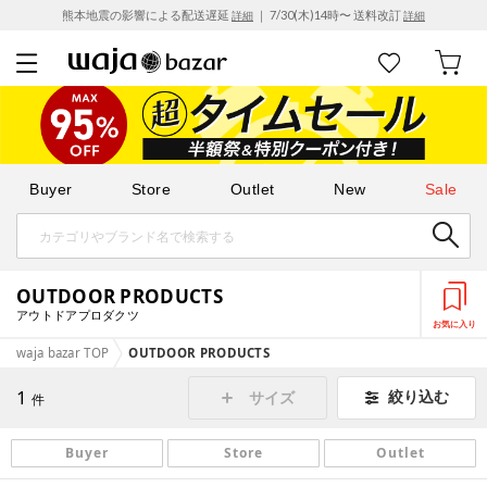
熊本地震の影響による配送遅延
｜ 7/30(木)14時〜 送料改訂
詳細
詳細
Buyer
Store
Outlet
New
Sale
OUTDOOR PRODUCTS
アウトドアプロダクツ
お気に入り
waja bazar TOP
OUTDOOR PRODUCTS
1
絞り込む
サイズ
件
Buyer
Store
Outlet