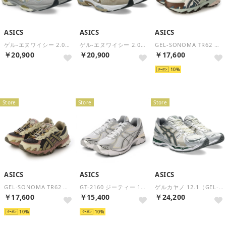
ASICS
ASICS
ASICS
ゲル-エヌワイシー 2.0（GEL-NYC 2.0） （Cream/Concrete）
ゲル-エヌワイシー 2.0（GEL-NYC 2.0） （White/Feather Grey）
GEL-SONOMA TR62 ゲル ソノマ 1203A876 （サックスブルー）
￥20,900
￥20,900
￥17,600
再入荷
10
Store
Store
Store
ASICS
ASICS
ASICS
GEL-SONOMA TR62 ゲル ソノマ 1203A876 （ライトカーキ）
GT-2160 ジーティー 1203A320-115 （ホワイト×シルバー）
ゲルカヤノ 12.1（GEL-KAYANO 12.1） （Cream/Carbon）
￥17,600
￥15,400
￥24,200
10
10