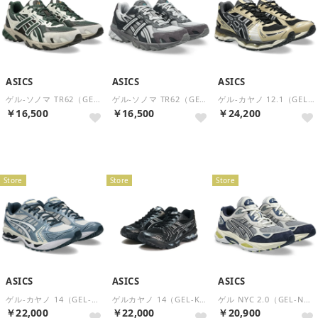
ASICS
ASICS
ASICS
ゲル-ソノマ TR62（GEL-SONOMA TR62） （Forest Night/Cream）
ゲル-ソノマ TR62（GEL-SONOMA TR62） （Concrete/Obsidian Grey）
ゲル-カヤノ 12.1（GEL-KAYANO 12.1） （Black/Obsidian Grey）
￥16,500
￥16,500
￥24,200
再入荷
Store
Store
Store
ASICS
ASICS
ASICS
ゲル-カヤノ 14（GEL-KAYANO 14） （Cream/Raw Indigo）
ゲルカヤノ 14（GEL-KAYANO 14） （Black/Pure Silver）
ゲル NYC 2.0（GEL-NYC 2.0） （Gravel/Cream）
￥22,000
￥22,000
￥20,900