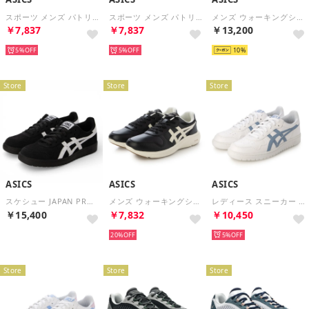
スポーツ メンズ パトリオット 1011C050 asics ランニング PATRIOT 14 （ブルー）
スポーツ メンズ パトリオット 1011C050 asics ランニング PATRIOT 14 （ネイビー）
メンズ ウォーキングシューズ アシックスハダシウォーカー HADASHIWALKER1291A056 1291A056 （グレー）
￥7,837
￥7,837
￥13,200
5%
5%
10
Store
Store
Store
ASICS
ASICS
ASICS
スケシュー JAPAN PRO ジャパンプロ 1201A920 （ブラック×ホワイト）
メンズ ウォーキングシューズ アシックスゲルファンウォーカー GEL-FUNWALKER1291A065 1291A065 （ブラック）
レディース スニーカー JAPAN S 1202A118 （ブルー）
￥15,400
￥7,832
￥10,450
20%
5%
Store
Store
Store