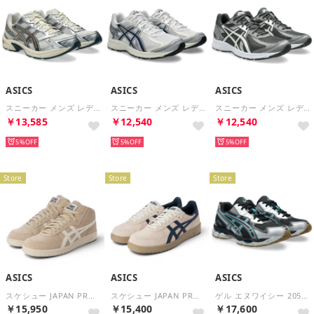
ASICS
ASICS
ASICS
スニーカー メンズ レディース 1203A609 asics GEL-1130 （ブラック）
スニーカー メンズ レディース 1203A684 asics JOG 100S （ホワイト）
スニーカー メンズ レディース 1203A684 asics JOG 100S （グレー）
￥13,585
￥12,540
￥12,540
5%
5%
5%
Store
Store
Store
ASICS
ASICS
ASICS
スケシュー JAPAN PRO MT ジャパンプロ ミッド 1201B033-020 （グレー×ホワイト）
スケシュー JAPAN PRO ジャパンプロ 1201A920 （ベージュ）
ゲル エヌワイシー 2055（GEL-NYC 2055） （BLACK/DIOPTASE）
￥15,950
￥15,400
￥17,600