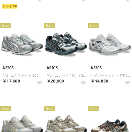
10
再入荷
Store
Store
Store
ASICS
ASICS
ASICS
ゲル エヌワイシー 2055（GEL-NYC 2055） （CONCRETE/CARBON）
ゲル-ニンバス 10.1（GEL-NIMBUS 10.1） （Ironclad/Graphite Grey）
ハイパーシンク（HYPERSYNC） （White/Pure Silver）
￥17,600
￥20,900
￥14,850
再入荷
再入荷
Store
Store
Store