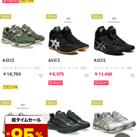
10%
10
Store
Store
Store
ASICS
ASICS
ASICS
ゲルエヌワイシー（GEL-NYC） （GROVE/OLIVE CANVAS）
スニーカー メンズ 1081A051 asics MATFLEX 7 レスリングシューズ （ブラック）
スニーカー メンズ 1081A053 asics MATCONTROL 3 レスリングシューズ （ブラック）
￥18,700
￥8,075
￥11,400
再入荷
4%
4%
10
Store
Store
Store