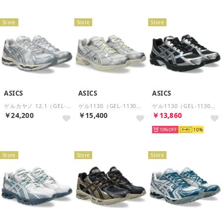
Store
Store
Store
ASICS
ASICS
ASICS
ゲルカヤノ 12.1（GEL-KAYANO 12.1） （White/Pure Silver）
ゲル1130（GEL-1130） （Cream/Pure Silver）
ゲル1130（GEL-1130） （Black/Pure Silver）
￥24,200
￥15,400
￥13,860
10%
10
Store
Store
Store