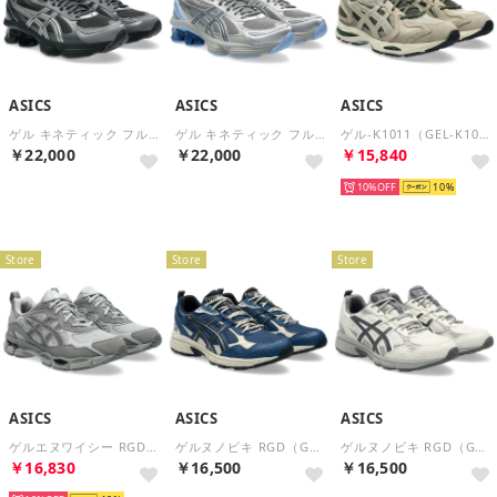
ASICS
ASICS
ASICS
ゲル キネティック フルーエント（GEL-KINETIC FLUENT） （Graphite Grey/Pure Silver）
ゲル キネティック フルーエント（GEL-KINETIC FLUENT） （Clay Grey/Steel Grey）
ゲル-K1011（GEL-K1011） （Wool/Olive Canvas）
￥22,000
￥22,000
￥15,840
再入荷
10%
10
Store
Store
Store
ASICS
ASICS
ASICS
ゲルエヌワイシー RGD（GEL-NYC RGD） （Cement Grey/Clay Grey）
ゲルヌノビキ RGD（GEL-NUNOBIKI RGD） （INDEPENDENCE BLUE/BLACK）
ゲルヌノビキ RGD（GEL-NUNOBIKI RGD） （CREAM/CARBON）
￥16,830
￥16,500
￥16,500