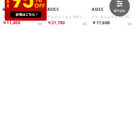
ASICS
ASICS
ASICS
スニーカー メンズ 1081A053 asics MATCONTROL 3 レスリングシューズ （ホワイト）
ゲルクォンタム 360 I AMP（GEL-QUANTUM 360 I AMP） （Black/Graphite Grey）
ゲル キュムラス 16（GEL-CUMULUS 16） （Cream/Clay Grey）
￥11,400
￥21,780
￥17,600
4%
10%
10
Store
Store
Store
ASICS
ASICS
ASICS
ゲル キュムラス 16（GEL-CUMULUS 16） （White/Ironclad）
ゲル キネティック フルーエント（GEL-KINETIC FLUENT） （Carrier Grey/Pure Silver）
ゲル キネティック フルーエント（GEL-KINETIC FLUENT） （White/Marzipan）
￥17,600
￥19,800
￥22,000
10%
10
Store
Store
Store