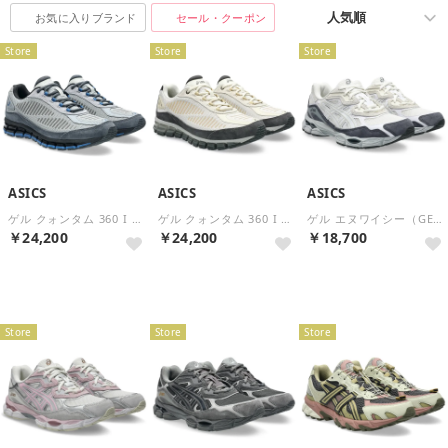
お気に入りブランド
セール・クーポン
Store
Store
Store
ASICS
ASICS
ASICS
ゲル クォンタム 360 I アンプ（GEL-QUANTUM 360 I AMP） （Glacier Grey/Carrier Grey）
ゲル クォンタム 360 I アンプ（GEL-QUANTUM 360 I AMP） （Cream/Obsidian Grey）
ゲル エヌワイシー（GEL-NYC） （Cream/White）
￥24,200
￥24,200
￥18,700
再入荷
Store
Store
Store