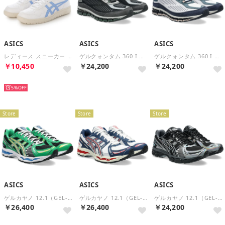
ASICS
ASICS
ASICS
レディース スニーカー JAPAN S 1202A118 （ブルー）
ゲルクォンタム 360 I AMP（GEL-QUANTUM 360 I AMP） （Black/Obsidian Grey）
ゲルクォンタム 360 I AMP（GEL-QUANTUM 360 I AMP） （White/Midnight）
￥10,450
￥24,200
￥24,200
再入荷
再入荷
再入荷
5%
Store
Store
Store
ASICS
ASICS
ASICS
ゲルカヤノ 12.1（GEL-KAYANO 12.1） （BLACK/CILANTRO）
ゲルカヤノ 12.1（GEL-KAYANO 12.1） （WHITE/INDEPENDENCE BLUE）
ゲルカヤノ 12.1（GEL-KAYANO 12.1） （Black/Pure Silver）
￥26,400
￥26,400
￥24,200