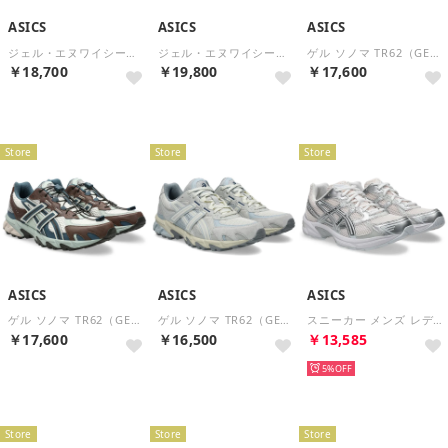
ASICS
ASICS
ASICS
ジェル・エヌワイシー（GEL-NYC） （CONCRETE/BARELY ROSE）
ジェル・エヌワイシー（GEL-NYC） （OBSIDIAN GREY/OBSIDIAN GREY）
ゲル ソノマ TR62（GEL-SONOMA TR62） （Obsidian Grey/Khaki Beige）
￥18,700
￥19,800
￥17,600
Store
Store
Store
ASICS
ASICS
ASICS
ゲル ソノマ TR62（GEL-SONOMA TR62） （Cream/Raw Indigo）
ゲル ソノマ TR62（GEL-SONOMA TR62） （Cream/Storm Cloud）
スニーカー メンズ レディース 1203A609 asics GEL-1130 （シルバー）
￥17,600
￥16,500
￥13,585
再入荷
5%
Store
Store
Store