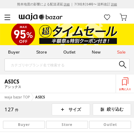
熊本地震の影響による配送遅延
｜ 7/30(木)14時〜 送料改訂
詳細
詳細
Buyer
Store
Outlet
New
Sale
ASICS
アシックス
お気に入り
waja bazar TOP
ASICS
127
絞り込む
サイズ
件
Buyer
Store
Outlet