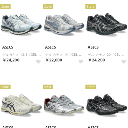
Store
Store
Store
ASICS
ASICS
ASICS
ゲルカヤノ 12.1（GEL-KAYANO 12.1） （White/Carrier Grey）
ゲル カヤノ 14（GEL-KAYANO 14） （White/Light Navy）
ゲル カヤノ 20（GEL-KAYANO 20） （Black/Clay Grey）
￥24,200
￥22,000
￥24,200
再入荷
再入荷
Store
Store
Store
ASICS
ASICS
ASICS