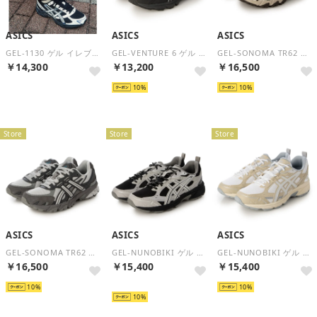
ASICS
ASICS
ASICS
GEL-1130 ゲル イレブンサーティー 1203A609 （ブラック×ホワイト）
GEL-VENTURE 6 ゲル ベンチャー 1203A297 （ブラック）
GEL-SONOMA TR62 ゲル ソノマ 1203A734 （グリーン）
￥14,300
￥13,200
￥16,500
再入荷
10
10
Store
Store
Store
ASICS
ASICS
ASICS
GEL-SONOMA TR62 ゲル ソノマ 1203A734 （グレー）
GEL-NUNOBIKI ゲル ヌノビキ 1203A536 （ブラック×グレー）
GEL-NUNOBIKI ゲル ヌノビキ 1203A536 （アイボリー）
￥16,500
￥15,400
￥15,400
10
再入荷
10
10