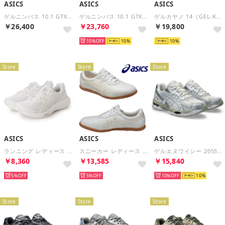
ASICS
ASICS
ASICS
ゲルニンバス 10.1 GTX（GEL-NIMBUS 10.1 GTX） （White/Fjord Grey）
ゲルニンバス 10.1 GTX（GEL-NIMBUS 10.1 GTX） （Black/Pepper）
ゲルカヤノ 14（GEL-KAYANO 14） （Glacier Grey/Pure Silver）
￥26,400
￥23,760
￥19,800
10%
10
10
Store
Store
Store
ASICS
ASICS
ASICS
ランニング レディース ゲルコンテンド9ワイド 1012B678 asics GEL CONTEND 9 WIDE スニーカー スポーツ （ホワイト）
スニーカー レディース ウーシュー WU TOW013 asics （ホワイト）
ゲルエヌワイシー 2055（GEL-NYC 2055） （Cream/Dolphin Grey）
￥8,360
￥13,585
￥15,840
5%
5%
10%
10
Store
Store
Store