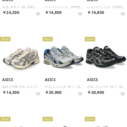
ゲル カヤノ 20（GEL-KAYANO 20） （Cream/Independence Blue）
ハイパーシンク（HYPERSYNC） （Piedmont Grey/Pure Silver）
ハイパーシンク（HYPERSYNC） （Graphite Grey/Black）
￥24,200
￥14,850
￥14,850
再入荷
再入荷
Store
Store
Store
ASICS
ASICS
ASICS
GEL-1130 ゲル イレブンサーティー 1203A609 （アイボリー）
ゲル-ニンバス 10.1（GEL-NIMBUS 10.1） （Cream/Polar Night）
ゲル-ニンバス 10.1（GEL-NIMBUS 10.1） （Black/Clay Grey）
￥14,300
￥20,900
￥20,900
再入荷
Store
Store
Store