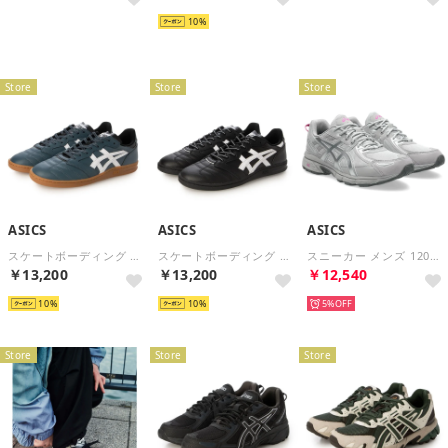
再入荷
10
Store
Store
Store
ASICS
ASICS
ASICS
スケートボーディング スケシュー スケートボード ストリート LEGGEREZZA FB レッジェレッツァ 1201B045 （ダークインディゴブルー）
スケートボーディング スケシュー スケートボード ストリート LEGGEREZZA FB レッジェレッツァ 1201B045 （ブラック系その他）
スニーカー メンズ 1203A438 asics GEL VENTURE 6 （グレー）
￥13,200
￥13,200
￥12,540
10
10
5%
Store
Store
Store