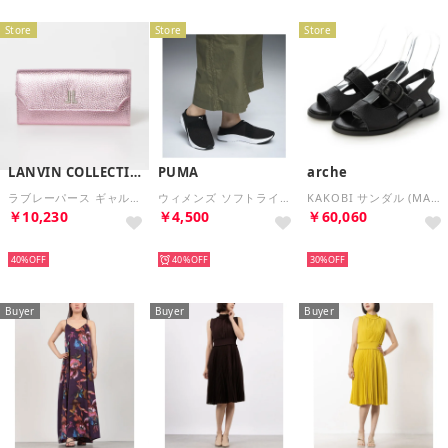
Store
Store
Store
LANVIN COLLECTION
PUMA
arche
ラブレーパース ギャルソン長財布 [65-6802] （ライトピンク）
ウィメンズ ソフトライド ルビー ミュール クロッグ サンダル （Puma Black-Puma White）
KAKOBI サンダル (MAHA)（ブラック） （NOIR）
￥10,230
￥4,500
￥60,060
SELECT
SELECT
SELECT
40%
40%
30%
Buyer
Buyer
Buyer