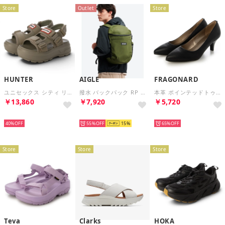
Store
Outlet
Store
HUNTER
AIGLE
FRAGONARD
ユニセックス シティ リベル ネオ レザー バックル サンダル （エナジークレイ）
撥水 バックパック RP （モスグリーン）
本革 ポインテッドトゥパンプス （ブラック）
￥13,860
￥7,920
￥5,720
SELECT
SELECT
SELECT
40%
55%
15
65%
Store
Store
Store
Teva
Clarks
HOKA