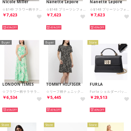
Nicole Miller
Nanette Lepore
Nanette Lepore
☆$149 フラワー柄サテン素材マキシワンピース （パープルマルチ）
☆$148 プリーツシフォン素材モックネックノースリーブフレアスカートワンピース （エスプレッソ）
☆$148 プリーツシフォン素材モックネックノースリーブフレアスカートワンピース （イエロー）
￥7,623
￥7,623
￥7,623
HOT
HOT
HOT
45%
45%
45%
Buyer
Buyer
Store
LONDON TIMES
TOMMY HILFIGER
FURLA
☆フラワー柄サラサラ素材ホルターネックマキシワンピース （ホワイトxグリーン）
☆リーフ柄チュニックワンピース （ブラックxブラウン・ベージュ）
Furla ショルダーバッグ 1927 WE00423 ARE000 レザー チェーン （O6000/NEROブラック）
￥6,534
￥5,445
￥29,513
HOT
HOT
HOT
45%
45%
40%
Store
Store
Store