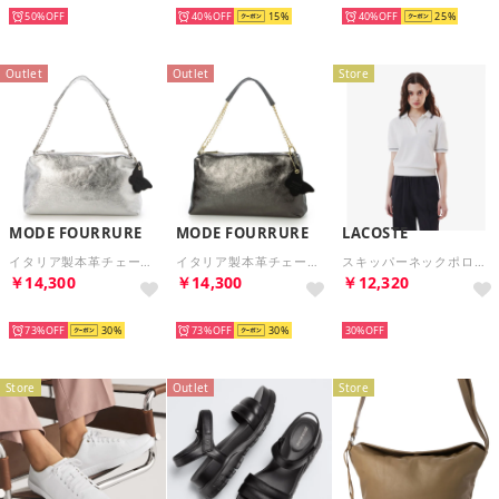
50%
40%
15
40%
25
Outlet
Outlet
Store
MODE FOURRURE
MODE FOURRURE
LACOSTE
イタリア製本革チェーンハンドルバッグ （シルバー/SV）
イタリア製本革チェーンハンドルバッグ （ブラックメタル）
スキッパーネックポロシャツ （ホワイト)
￥14,300
￥14,300
￥12,320
SELECT
SELECT
SELECT
73%
30
73%
30
30%
Store
Outlet
Store