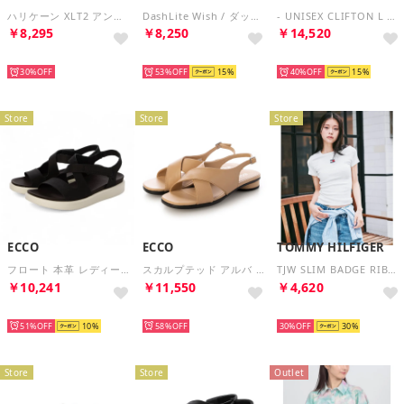
ハリケーン XLT2 アンプソール サンダル （ルーピン）
DashLite Wish / ダッシュライトウィッシュ （ホワイトインタレスト）
- UNISEX CLIFTON L ATHLETICS【1160050-BBLC】 （BLACK/BLACK）
￥8,295
￥8,250
￥14,520
SELECT
SELECT
SELECT
30%
53%
15
40%
15
Store
Store
Store
ECCO
ECCO
TOMMY HILFIGER
フロート 本革 レディース フラット ストラップ サンダル EU35 （BLACK）
スカルプテッド アルバ 25 本革 レディース フラット ストラップ サンダル EU35 （BISCUIT）
TJW SLIM BADGE RIB TEE （ホワイト）
￥10,241
￥11,550
￥4,620
SELECT
SELECT
SELECT
51%
10
58%
30%
30
Store
Store
Outlet