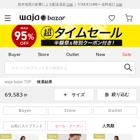
熊本地震の影響による配送遅延
｜ 7/30(木)14時〜 送料改訂
詳細
詳細
Buyer
Store
Outlet
New
Sale
waja bazar TOP
検索結果
69,583
絞り込む
サイズ
件
Buyer
Store
Outlet
お気に入りブランド
セール・クーポン
Store
Store
Store