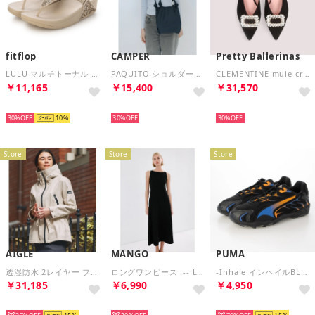
fitflop
CAMPER
Pretty Ballerinas
LULU マルチトーナル グリッター トゥポスト サンダル （Platino/Silver）
PAQUITO ショルダーバッグ （ネイビー）
CLEMENTINE mule crystal buckle / クレモンティーヌ ミュール クリスタル バックル サンダル （NEGRO）
￥11,165
￥15,400
￥31,570
SELECT
SELECT
SELECT
30%
10
30%
30%
Store
Store
Store
AIGLE
MANGO
PUMA
透湿防水 2レイヤー フーディジャケット RP （ホワイト)
ロングワンピース .-- LETIN （ブラック）
-Inhale インヘイルBLACK/ORANGE GLO 【401560-15】 （BLACK-ORANGE）
￥31,185
￥6,990
￥4,950
SELECT
SELECT
SELECT