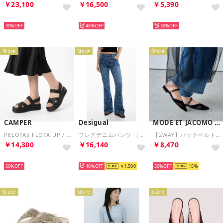
￥23,100
￥16,500
￥5,390
SELECT
SELECT
SELECT
30%
48%
30%
Store
Store
Store
CAMPER
Desigual
MODE ET JACOMO carino
PELOTAS FLOTA UP / サンダル （ブラック）
フレアデニムパンツ （ブルー）
【2WAY】バックベルトサンダルパンプス （ブラック）
￥14,300
￥16,140
￥8,470
SELECT
SELECT
SELECT
50%
40%
￥1,500
30%
15
Store
Store
Store