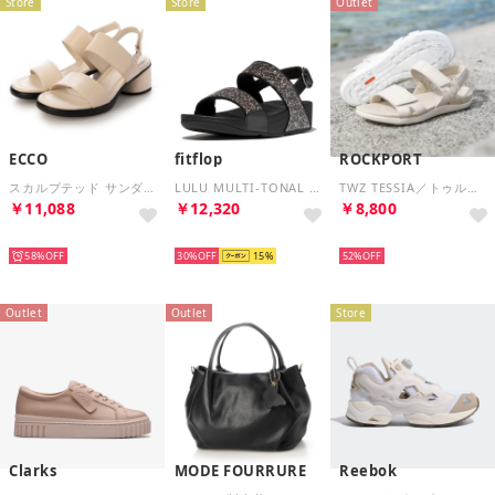
Store
Store
Outlet
ECCO
fitflop
ROCKPORT
スカルプテッド サンダル エルエックス 35 本革 ストラップ ヒール サンダル EU35 （LIMESTONE）
LULU MULTI-TONAL GLITTER BACK-STRAP SANDALS （Black Multi）
TWZ TESSIA／トゥルーウォークゼロ テシア スポーツサンダル （ボーン）
￥11,088
￥12,320
￥8,800
SELECT
SELECT
SELECT
58%
30%
15
52%
Outlet
Outlet
Store
Clarks
MODE FOURRURE
Reebok