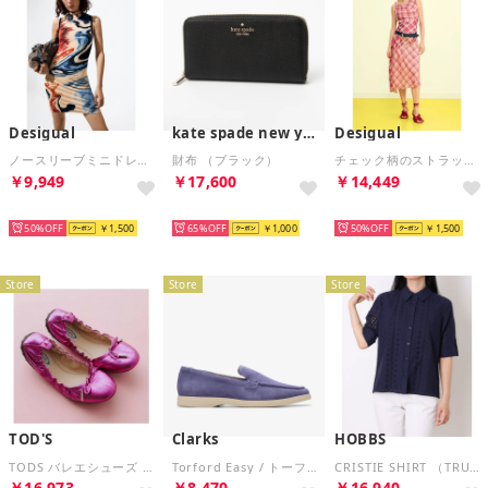
Desigual
kate spade new york
Desigual
ノースリーブミニドレス （マルチ）
財布 （ブラック）
チェック柄のストラップドレス （ピンク/レッド）
￥9,949
￥17,600
￥14,449
HOT
HOT
HOT
50%
￥1,500
65%
￥1,000
50%
￥1,500
Store
Store
Store
TOD'S
Clarks
HOBBS
TODS バレエシューズ XXW12C0CJ10YF3 メタリックレザー （M807/フーシャピンク）
Torford Easy / トーフォードイージー （ダスクブルースエード）
CRISTIE SHIRT （TRUE NAVY）
￥16,973
￥8,470
￥16,940