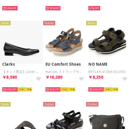
SELECT
SELECT
SELECT
50%
30%
47%
Store
Outlet
Store
Clarks
EU Comfort Shoes
NO NAME
【ネット限定】Juliet Monte / ジュリエットモンテ （ブラックレザー/シンセティック）
Hartjes ストラップサンダル （NAVY）
REFLEX-41204 (OLIVE)
￥8,580
￥16,280
￥8,250
SELECT
SELECT
SELECT
48%
15
60%
15
50%
15
Store
Outlet
Outlet