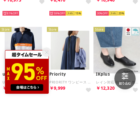
HOT
HOT
HOT
81%
59%
15
30%
20
Store
Store
Store
umbro
Priority
IKplus
UMBRO ウインドジャケット HE アノラツクパーカー ULUQJK33 （ネイビー）
PRIORITY ワンピース T62022TO バックベルト フレア （3/ネイビー）
レイン対応 晴雨兼用 整体師と一緒に作った美脚美姿勢パンプス 日本製 Vカットプレーンバブーシュ ■ブラックスムース■ 155 パンプス コンフォートシューズ フラットシューズ 神戸シューズ kobe shoes
￥6,999
￥9,999
￥12,320
HOT
HOT
HOT
35%
10
46%
30%
20
Store
Store
Store