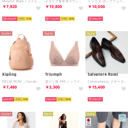
Mayhill Walk / メイヒルウォーク （ライトピンクレザー）
イタリア製本革ラウンドトートバッグ （ブラック）
インスタ ポンプフューリー 95 / INSTAPUMP FURY 95 （アラバスター）
￥7,920
￥19,800
￥10,000
SELECT
SELECT
SELECT
65%
15
71%
30
49%
Outlet
Outlet
Store
Kipling
Triumph
Salvatore Rossi
DELIA MINI （Garden Rose） バックパック
楽らく係 496 ノンワイヤーブラジャー TR496P （チョコレート）
Campobasso クオーターブローグシューズ（BR）
￥7,480
￥3,300
￥15,400
SELECT
SELECT
SELECT
60%
10
30%
30
30%
Outlet
Store
Store