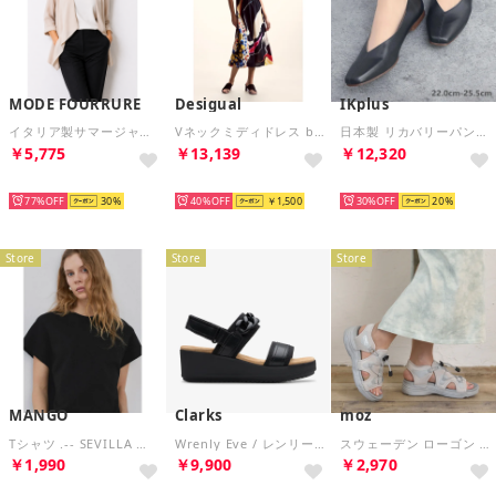
MODE FOURRURE
Desigual
IKplus
イタリア製サマージャケット （ベージュ）
Vネックミディドレス by クリスチャン・ラクロワ （グレー/ブラック）
日本製 リカバリーパンプス 国家資格取得整体師と一緒に作ったパンプス 外反母趾対応 超軽量150g未満 レイン対応 晴雨兼用 ■ブラック スムース■ パンプス コンフォートシューズ フラットシューズ 1625 神戸シューズ kobe shoes
￥5,775
￥13,139
￥12,320
SELECT
SELECT
SELECT
77%
30
40%
￥1,500
30%
20
Store
Store
Store
MANGO
Clarks
moz
Tシャツ .-- SEVILLA （ブラック）
Wrenly Eve / レンリーイヴ （ブラック/ブラック）
スウェーデン ローゴン MOZ SWEDEN LAGOM コードサンダル （グレー）
￥1,990
￥9,900
￥2,970
SELECT
SELECT
SELECT