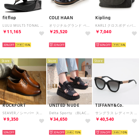
fitflop
COLE HAAN
Kipling
LULU MULTI-TONAL GLITTER TOE-POST SANDALS （Black Multi）
オリジナルグランド ペイトン フラットフォーム womens （ブラック / ブラック）
KARLI クロスボディバッグ （Denim Stone）
￥11,165
￥25,520
￥7,040
SELECT
SELECT
SELECT
30%
15
33%
60%
5
Store
Store
Store
ROCKPORT
UNITED NUDE
TIFFANY&Co.
SEAVER／シーバー ステップアクティベイテッド エプロン トゥ （ニュー ブラウン）
Delta Sporty （BLACK）
サングラス レディース メンズ （ブラック）
￥9,350
￥34,650
￥40,540
SELECT
SELECT
SELECT
50%
30%
15
35%
10