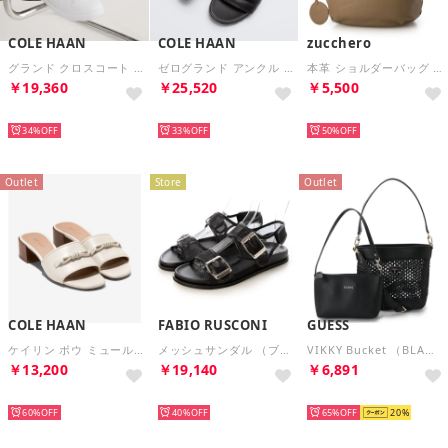
COLE HAAN
COLE HAAN
zucchero
グランド クロスコート womens （ブライト ホワイト / ホワイト）
ゼログランド アンクル ストラップ サンダル womens （ブラック / ブラック）
本革 ショルダーバッグ レディース 軽量 斜めがけ マチ広 （OAK）
￥19,360
￥25,520
￥5,500
SELECT
SELECT
SELECT
34%
33%
50%
Outlet
Store
Outlet
COLE HAAN
FABIO RUSCONI
GUESS
ケイリン ボウ ミュール womens （アイボリー レザー）
メッシュサンダル （ブラック）
VIKKY Bucket （BLA） ショルダーバッグ レディース
￥13,200
￥19,140
￥6,891
SELECT
SELECT
SELECT
60%
40%
65%
20