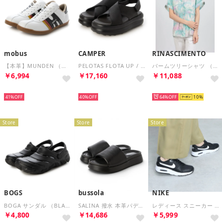
mobus
CAMPER
RINASCIMENTO
【本革】MUNDEN （ホワイト/ブラック）
PELOTAS FLOTA UP / サンダル （ブラック）
パームツリーシャツ （var.Verde Acqua）
￥6,994
￥17,160
￥11,088
SELECT
SELECT
SELECT
41%
40%
64%
10
Store
Store
Store
BOGS
bussola
NIKE
BOGA サンダル （BLACK）
SALINA 撥水 本革パデッドスライドサンダル （Black）
レディース スニーカー ウィメンズ エア マックス SC CW4554-001 （ブラック）
￥4,800
￥14,686
￥5,999