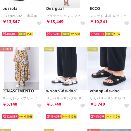
bussola
Desigual
ECCO
CORVARA 山羊革 厚底軽量サンダル （ROYAL SOFT BIANCO）
グラデーションロングドレス （オレンジ）
フロート 本革 レディース フラット ストラップ サンダル EU36 （PURE SILVER METALLIC）
￥13,847
￥13,449
￥10,241
SELECT
SELECT
SELECT
40%
15
50%
￥1,500
51%
10
Outlet
Store
Store
RINASCIMENTO
whoop'-de-doo'
whoop'-de-doo'
マーガレットプリーツロングスカート （Avorio Bianco）
リカバリーサンダル サイズ調整バックル付き （WHB）
リカバリーサンダル サイズ調整バックル付き （BLB）
￥5,148
￥3,740
￥3,740
SELECT
SELECT
SELECT
82%
10
41%
10
41%
10