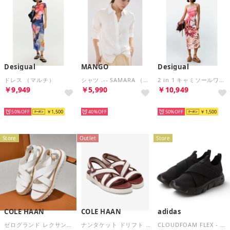
Desigual
MANGO
Desigual
ドレス （マルチ）
シャツ .-- SAMARA （ホワイト）
2 in 1 キャミソールワンピース（マルチ）
￥9,949
￥5,990
￥10,949
SELECT
SELECT
SELECT
50%
￥1,500
40%
50%
￥1,500
Store
Outlet
Store
COLE HAAN
COLE HAAN
adidas
ゼログランド レクサンナ サンダル womens （CH パウダー レザー）
ナンタケット ドリフト サンダル womens （CH パウダー キャンバス / CH マホガニー スネーク プリント PU）
CLOUDFOAM FLEX - ADAPT （BLK/BLK）