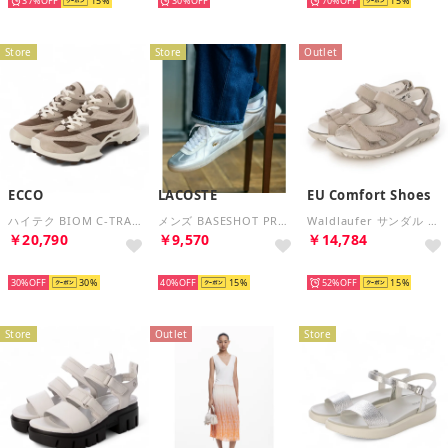
37%
15
30%
70%
15
Store
Store
Outlet
ECCO
LACOSTE
EU Comfort Shoes
ハイテク BIOM C-TRAIL 高機能スニーカー 軽量 高品質レザー （GRAVEL / TAUPE / MOON ROCK）
メンズ BASESHOT PRO 225 1 SMA （シルバー）
Waldlaufer サンダル （stein）
￥20,790
￥9,570
￥14,784
SELECT
SELECT
SELECT
30%
30
40%
15
52%
15
Store
Outlet
Store