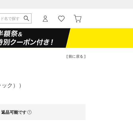
[ 前に戻る ]
ブラック））
・返品可能
です