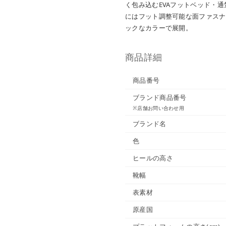
く包み込むEVAフットベッド・
にはフット調整可能な面ファスナ
ックなカラーで展開。
商品詳細
商品番号
ブランド商品番号
※店舗お問い合わせ用
ブランド名
色
ヒールの高さ
靴幅
表素材
原産国