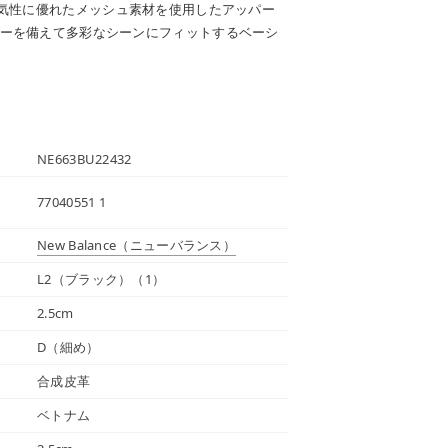
通気性に優れたメッシュ素材を使用したアッパー
ーを備えて多彩なシーンにフィットするベーシ
NE663BU22432
77040551 1
New Balance
（ニューバランス）
L2（ブラック）（1）
2.5cm
D（細め）
合成皮革
ベトナム