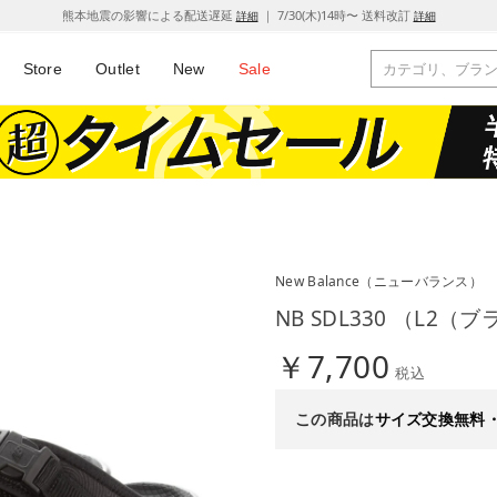
熊本地震の影響による配送遅延
｜ 7/30(木)14時〜 送料改訂
詳細
詳細
Store
Outlet
New
Sale
New Balance
（ニューバランス）
NB SDL330 （L2（
￥7,700
税込
この商品は
サイズ交換無料