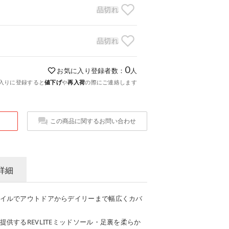
品切れ
品切れ
0
お気に入り登録者数：
人
入りに登録すると
値下げ
や
再入荷
の際にご連絡します
この商品に関するお問い合わせ
詳細
イルでアウトドアからデイリーまで幅広くカバ
供するREVLITEミッドソール・足裏を柔らか