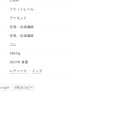
2.5cm
フラットヒール
アーモンド
生地・合成繊維
生地・合成繊維
ゴム
246.0g
2021年 春夏
レディース
・
メンズ
URLをコピー