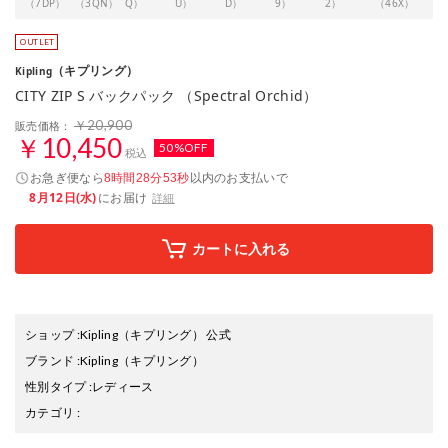
（7DP）
（3QN）
Q）
U）
D）
9）
2）
（46X）
（キプリング）
Kipling
CITY ZIP S バックパック （Spectral Orchid）
￥20,900
販売価格：
￥10,450
50%OFF
税込
お急ぎ便なら
以内
のお支払いで
8時間28分53秒
8月12日(水)
にお届け
詳細
カートに入れる
ショップ
:
Kipling（キプリング） 公式
ブランド
:
Kipling
（キプリング）
性別タイプ
:
レディース
カテゴリ
: