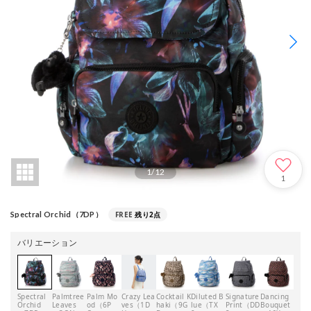
1
/
12
1
FREE
残り2点
Spectral Orchid（7DP）
バリエーション
Spectral
Palmtree
Palm Mo
Crazy Lea
Cocktail K
Diluted B
Signature
Dancing
3D K
Orchid
Leaves
od（6P
ves（1D
haki（9G
lue（TX
Print（DD
Bouquet
（4J