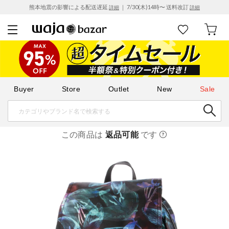
熊本地震の影響による配送遅延
｜ 7/30(木)14時〜 送料改訂
詳細
詳細
Buyer
Store
Outlet
New
Sale
この商品は
返品可能
です