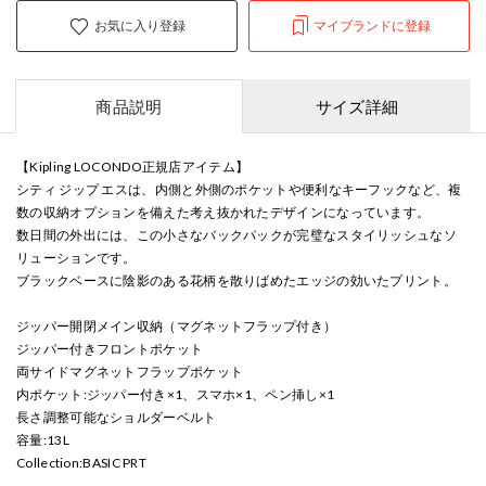
お気に入り登録
マイブランドに登録
商品説明
サイズ詳細
【Kipling LOCONDO正規店アイテム】
シティ ジップ エスは、内側と外側のポケットや便利なキーフックなど、複
数の収納オプションを備えた考え抜かれたデザインになっています。
数日間の外出には、この小さなバックパックが完璧なスタイリッシュなソ
リューションです。
ブラックベースに陰影のある花柄を散りばめたエッジの効いたプリント。
ジッパー開閉メイン収納（マグネットフラップ付き）
ジッパー付きフロントポケット
両サイドマグネットフラップポケット
内ポケット:ジッパー付き×1、スマホ×1、ペン挿し×1
長さ調整可能なショルダーベルト
容量:13L
Collection:BASIC PRT