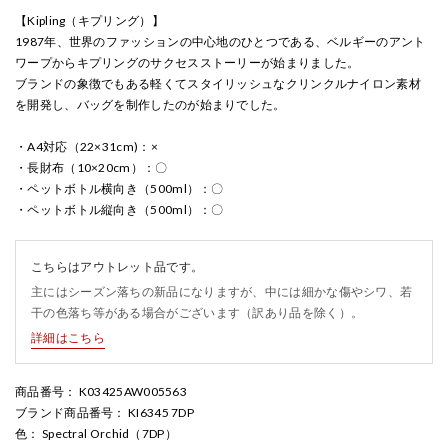
【Kipling（キプリング）】
1987年、世界のファッションの中心地のひとつである、ベルギーのアント
ワープからキプリングのサクセスストーリーが始まりました。
ブランドの象徴でもある軽くてスタイリッシュなクリンクルナイロン素材
を開発し、バッグを制作したのが始まりでした。
・A4対応（22×31cm)：×
・長財布（10×20cm）：〇
・ペットボトル横向き（500ml）：〇
・ペットボトル縦向き（500ml）：〇
こちらはアウトレット品です。
主にはシーズン落ちの新品になりますが、中には細かな傷やシワ、若
干の色落ち等がある場合がございます（訳あり品を除く）。
詳細はこちら
商品番号
： K03425AW005563
ブランド商品番号
： KI6345 7DP
色
： Spectral Orchid（7DP）