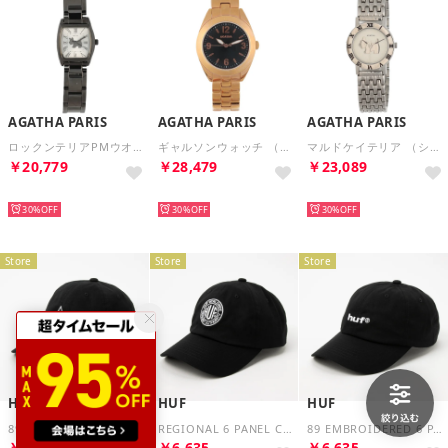
AGATHA PARIS
AGATHA PARIS
AGATHA PARIS
ロックンテリアPMウオッチ （ブラック）
ギャルソンウォッチ （ピンクゴールド）
マルドケイテリア （シルバー）
￥20,779
￥28,479
￥23,089
NEW
NEW
NEW
30%
30%
30%
Store
Store
Store
HUF
HUF
HUF
89 TT LOGO 6 PANEL CV HAT（BLACK/WHITE）
REGIONAL 6 PANEL CV HAT（BLACK/WHITE）
89 EMBROIDERED 6 PANEL CV HAT（BLACK/WHITE）
￥6,635
￥6,635
￥6,635