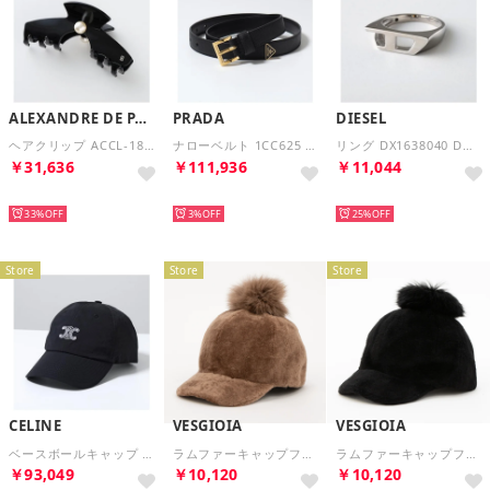
ALEXANDRE DE PARIS
PRADA
DIESEL
ヘアクリップ ACCL-18214-02 （N-NOIR/ブラック）
ナローベルト 1CC625 8NQ レザー トライアングルロゴ （F0632/NERO1-ブラック）
リング DX1638040 Dロゴ 指輪 （シルバー）
￥31,636
￥111,936
￥11,044
NEW
NEW
NEW
33%
3%
25%
Store
Store
Store
CELINE
VESGIOIA
VESGIOIA
ベースボールキャップ RICHELIEU リシュリュー AA0J53C56 （38NO/ブラック）
ラムファーキャップフォックス付き （モカ）
ラムファーキャップフォックス付き （ブラック）
￥93,049
￥10,120
￥10,120