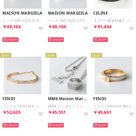
MAISON MARGIELA
MAISON MARGIELA
CELINE
リング SM1UQ0123 P8865 シルバー925 （202/ゴールド）
リング SM1UQ0123 P8865 シルバー925 （102/シルバー）
【カラー限定特価】 ベースボールキャップ AA06FD038 （15VM/カーキ）
￥49,104
￥49,104
￥91,454
NEW
NEW
NEW
24%
24%
2%
Store
Store
Store
FENDI
MM6 Maison Margiela
FENDI
バングル FOREVER フォーエバー 8AL218 ATEP （F089U/SOFT-GOLD+CRYSTAL）
MM6 ペンダントリングネックレス SM6UU0094 P8859 （951/シルバー）
リング FOREVER 8AL217 TL9 FFロゴ （F0A47/SOFT-GOLD+WHITE）
￥52,635
￥45,551
￥45,661
NEW
NEW
NEW
26%
32%
3%