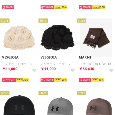
NEW
NEW
NEW
3%
73%
30
73%
30
Store
Store
Store
VESGIOIA
VESGIOIA
MARNI
ミンクニットコサージュ編み帽子 （ベージュ）
ミンクニットコサージュ編み帽子 （ブラック）
SCMC0059Y0 UTW918 マフラー SCARF レディース スカーフ （MAROON(00M29)）
￥11,000
￥11,000
￥56,430
NEW
NEW
NEW
74%
30
74%
30
6%
10
Store
Store
Store