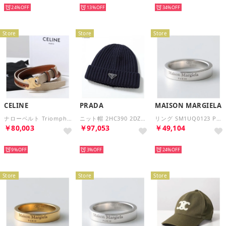
24%
13%
34%
Store
Store
Store
CELINE
PRADA
MAISON MARGIELA
ナローベルト Triomphe トリオンフ 45BLW2ARA 25MM （02NT/Natural/Tan/ベージュ）
ニット帽 2HC390 2DZL トライアングルロゴ ビーニー （F0008/BLEU/ネイビー）
リング SM1UQ0123 P8865 シルバー925 （102/シルバー）
￥80,003
￥97,053
￥49,104
NEW
NEW
NEW
9%
3%
24%
Store
Store
Store