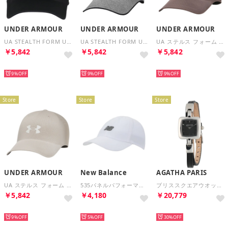
UNDER ARMOUR
UNDER ARMOUR
UNDER ARMOUR
UA STEALTH FORM UNCRUSHABLE CAP UA ステルス フォーム アンクラッシャブル キャッ （001 BLACK/BLACK）
UA STEALTH FORM UNCRUSHABLE CAP UA ステルス フォーム アンクラッシャブル キャッ （025 CASTLEROCK/BLACK）
UA ステルス フォーム アンクラッシャブル キャップ ユニセックス 帽子 通気性 吸汗性 軽量 サイズ （200 PCN/KNB）
￥5,842
￥5,842
￥5,842
NEW
NEW
NEW
9%
9%
9%
Store
Store
Store
UNDER ARMOUR
New Balance
AGATHA PARIS
UA ステルス フォーム アンクラッシャブル キャップ ユニセックス 帽子 通気性 吸汗性 軽量 サイズ （203 TWT/SUW）
535パネルパフォーマンスキャップ 帽子 CAP キャップ ランニング 5パネル ジョギング 陸上 トレーニン （WT ホワイト）
ブリススクエアウオッチ （ブラック）
￥5,842
￥4,180
￥20,779
NEW
NEW
NEW
9%
5%
30%