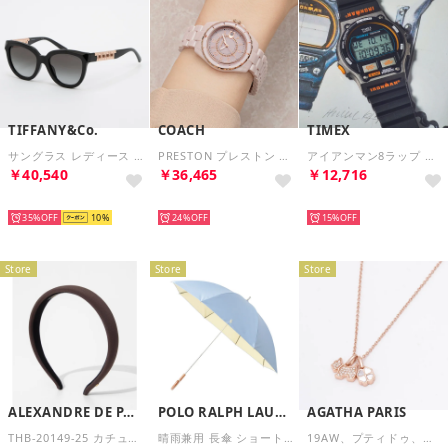
TIFFANY&Co.
COACH
TIMEX
サングラス レディース メンズ （ブラック）
PRESTON プレストン （ピンク）
アイアンマン8ラップ ユニセックス 時計 TW5M54300 クォーツ デジタル レジン （デジタル）
￥40,540
￥36,465
￥12,716
SELECT
SELECT
SELECT
35%
10
24%
15%
Store
Store
Store
ALEXANDRE DE PARIS
POLO RALPH LAUREN
AGATHA PARIS
THB-20149-25 カチューシャ ヘアアクセサリー レディース アクセサリー ヘアバンド （ブラウン）
晴雨兼用 長傘 ショート傘 日傘 ロゴ刺繍 遮熱 1級遮光 UV 紫外線対策 無地 ポロポニー （ターコイズブルー）
19AW、プティドゥ、パヴェスコッティ＆クローバーネックレス、CZ、MOP （ピンクマザーオブパール）