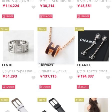
HERMES ネックレス モンプティケリー MONPETIT KELLY PM （GRIS-ETAIN/グリエタン）
マフラー SCMC0059Y0 UTW918 ストール （00C13/PINK-GUMMY）
サングラス GG1550SK バタフライウェリントン型 （001/Black-Black-Grey）
￥114,224
￥38,214
￥45,551
NEW
NEW
NEW
2%
35%
29%
Store
Store
Store
FENDI
Hermes
CHANEL
リング FF 7AJ591 B08 ロゴ メタル （F0TH0/PALLADIUM-シルバー）
HERMES ネックレス ポップアッシュ ミニ Pop H MINI （(26)NEW-ROUGE-H/PKGD）
ピアス ABF777 B20579 ココマーク ハート （U0943/シルバー）
￥51,293
￥137,115
￥194,337
NEW
NEW
NEW
12%
3%
3%
Store
Store
Store