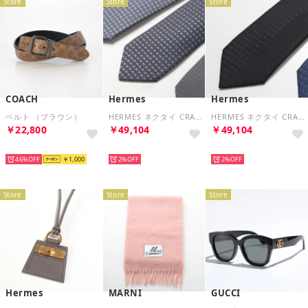
Store
Store
Store
COACH
Hermes
Hermes
ベルト （ブラウン）
HERMES ネクタイ CRAVATE FACONNEE H織りタイ ファソネH （(2)01/THALASSA-BLEU）
HERMES ネクタイ CRAVATE FACONNEE H織りタイ ファソネH （(4)16/NOIR）
￥22,800
￥49,104
￥49,104
NEW
NEW
NEW
46%
￥1,000
2%
2%
Store
Store
Store
Hermes
MARNI
GUCCI