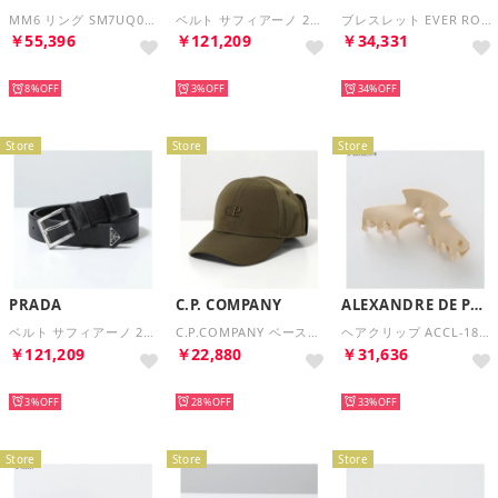
MM6 リング SM7UQ0122 P9165 指輪 （968/シルバー）
ベルト サフィアーノ 2CC672 053 レザー （F0002/NERO/ブラック）
ブレスレット EVER ROUND 8AL320 B09U （F1N1S/TOBACCO+BROWN）
￥55,396
￥121,209
￥34,331
NEW
NEW
NEW
8%
3%
34%
Store
Store
Store
PRADA
C.P. COMPANY
ALEXANDRE DE PARIS
ベルト サフィアーノ 2CC672 053 レザー （F0002/NERO/ブラック）
C.P.COMPANY ベースボールキャップ RCCMAC748A 110545A （683/カーキ）
ヘアクリップ ACCL-18214-02 （S-BEIGE974/ベージュ）
￥121,209
￥22,880
￥31,636
NEW
NEW
NEW
3%
28%
33%
Store
Store
Store