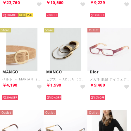
￥23,760
￥10,560
￥9,229
HOT
HOT
HOT
10%
15
20%
30%
Store
Store
Outlet
MANGO
MANGO
Dior
ベルト .-- MARIAN （ライトベージュ）
ピアス .-- ADELA （ゴールド）
メガネ 眼鏡 アイウェア レディース メンズ （ピンク）
￥4,190
￥1,990
￥9,460
HOT
HOT
HOT
30%
50%
80%
Outlet
Outlet
Outlet