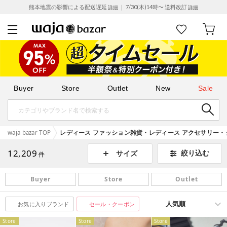
熊本地震の影響による配送遅延
｜ 7/30(木)14時〜 送料改訂
詳細
詳細
Buyer
Store
Outlet
New
Sale
waja bazar TOP
レディース ファッション雑貨・レディース アクセサリー・ジ
12,209
絞り込む
サイズ
件
Buyer
Store
Outlet
お気に入りブランド
セール・クーポン
Store
Store
Store