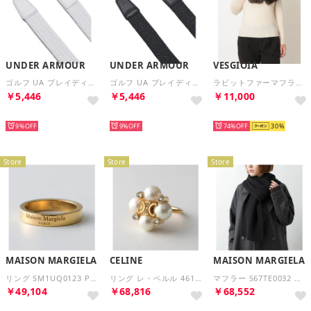
UNDER ARMOUR
UNDER ARMOUR
VESGIOIA
ゴルフ UA ブレイディド ベルト あんだーあーまー 1387746 （100 WHITE/WHITE）
ゴルフ UA ブレイディド ベルト あんだーあーまー 1387746 （001 BLACK/BLACK）
ラビットファーマフラーセーブル染め （ナチュラル）
￥5,446
￥5,446
￥11,000
NEW
NEW
NEW
9%
9%
74%
30
Store
Store
Store
MAISON MARGIELA
CELINE
MAISON MARGIELA
リング SM1UQ0123 P8865 シルバー925 （202/ゴールド）
リング レ・ペルル 461JX6RPS パール トリオンフ （01GI/Gold/Ivory/ゴールド）
マフラー S67TE0032 M13185 （900/ブラック）
￥49,104
￥68,816
￥68,552
NEW
NEW
NEW