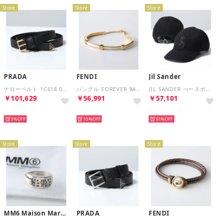
Store
Store
Store
PRADA
FENDI
Jil Sander
ナローベルト 1C618 053 サフィアーノ （F0002/NERO/ブラック）
バングル FOREVER 8AL218 TL9 ブレスレット （F0A47/SOFT-GOLD+WHITE）
JIL SANDER べースボールキャップ J02TC0105 J35002 （001/BLACK/ブラック）
￥101,629
￥56,991
￥57,101
NEW
NEW
NEW
3%
15%
61%
Store
Store
Store
MM6 Maison Margiela
PRADA
FENDI